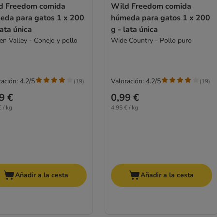
d Freedom comida
Wild Freedom comida
eda para gatos 1 x 200
húmeda para gatos 1 x 200
lata única
g - lata única
en Valley - Conejo y pollo
Wide Country - Pollo puro
ación: 4.2/5
Valoración: 4.2/5
(
19
)
(
19
)
9 €
0,99 €
 / kg
4,95 € / kg
Añadir a la cesta
Añadir a la cesta