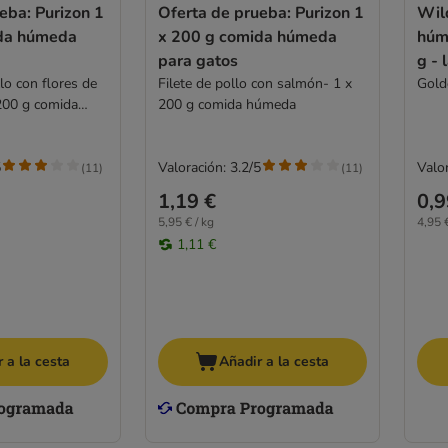
eba: Purizon 1
Oferta de prueba: Purizon 1
Wil
ida húmeda
x 200 g comida húmeda
húm
para gatos
g - 
lo con flores de
Filete de pollo con salmón- 1 x
Gold
200 g comida
200 g comida húmeda
5
Valoración: 3.2/5
Valor
(
11
)
(
11
)
1,19 €
0,9
5,95 € / kg
4,95 €
1,11 €
 a la cesta
Añadir a la cesta