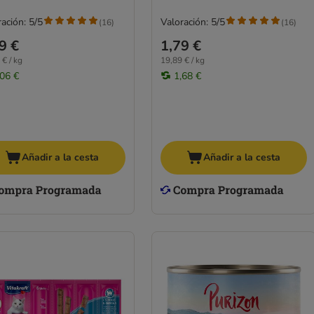
ación: 5/5
Valoración: 5/5
(
16
)
(
16
)
9 €
1,79 €
 € / kg
19,89 € / kg
,06 €
1,68 €
Añadir a la cesta
Añadir a la cesta