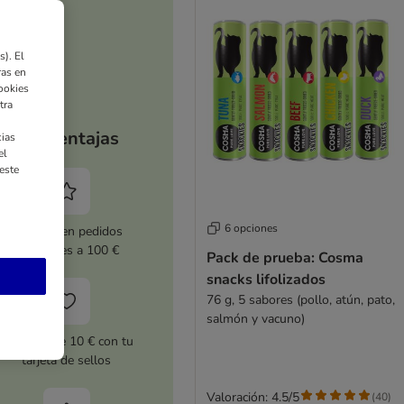
). El
ras en
ookies
tra
Tus ventajas
ias
el
este
6 opciones
5 % dto. en pedidos
superiores a 100 €
Pack de prueba: Cosma
snacks lifolizados
76 g, 5 sabores (pollo, atún, pato,
salmón y vacuno)
Cupones de 10 € con tu
tarjeta de sellos
Valoración: 4.5/5
(
40
)