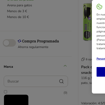
Arena para gatos
Menos de 3 €
En nue
Menos de 10 €
empleo
nuestr
funcio
página
person
(Perso
tratam
Ahorra regularmente
tratam
Person
6 opciones
Marca
Pack de prue
snacks lifoli
116 g, 5 sabores
Buscar
pato, salmón y 
(
9
)
Valoración: 4.5/