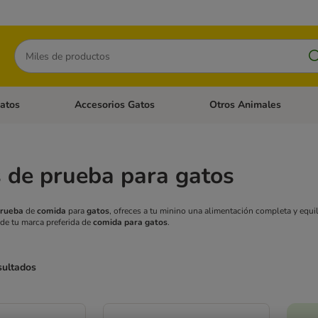
Buscar
atos
Accesorios Gatos
Otros Animales
goria abierto: Accesorios Perros
Menú de categoria abierto: Comida Gatos
Menú de categoria abierto:
 de prueba para gatos
prueba
de
comida
para
gatos
, ofreces a tu minino una alimentación completa y equi
 de tu marca preferida de
comida para gatos
.
sultados