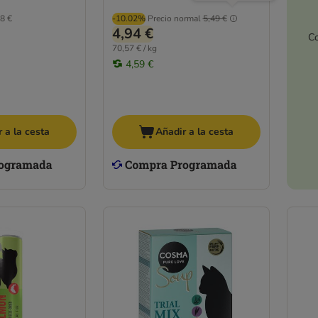
8 €
-10.02%
Precio normal
5,49 €
4,94 €
Co
70,57 € / kg
4,59 €
 a la cesta
Añadir a la cesta