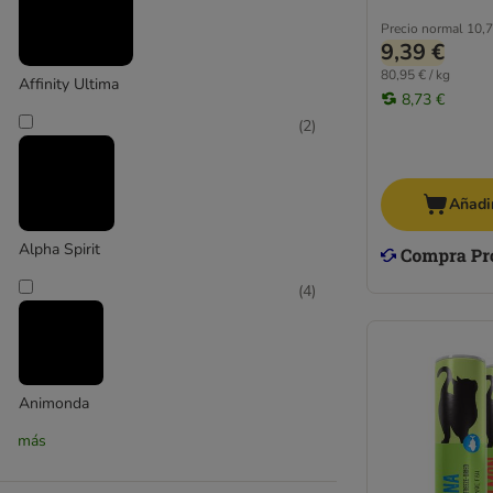
Precio normal
10,7
9,39 €
80,95 € / kg
Affinity Ultima
8,73 €
(
2
)
Añadir
Alpha Spirit
(
4
)
Animonda
más
(
5
)