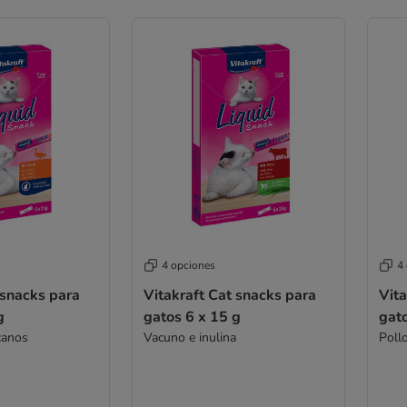
4 opciones
4
 snacks para
Vitakraft Cat snacks para
Vita
g
gatos 6 x 15 g
gato
canos
Vacuno e inulina
Pollo