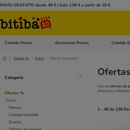
ENVÍO GRATUITO desde 49 € | Solo 1,99 € a partir de 29 €
Comida Perros
Accesorios Perros
Comida G
Menú de categoria abierto: Comida Perros
Menú de cate
Ofertas %
Gatos
Ofertas de prueba
Ofertas
Categoría
Con las
ofertas de 
ofrecemos y disfruta
Ofertas %
Gatos
Pienso
1 - 48 de 238 Re
Comida húmeda
Snacks
Ofertas de prueba