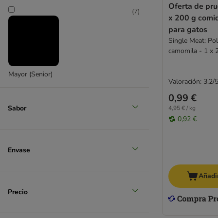
Oferta de pru
(
7
)
x 200 g com
para gatos
Single Meat: Pol
camomila - 1 x 
húmeda
Mayor (Senior)
Valoración: 3.2/
0,99 €
Sabor
4,95 € / kg
0,92 €
Envase
Añadir
Precio