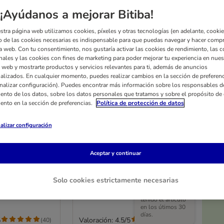
¡Ayúdanos a mejorar Bitiba!
stra página web utilizamos cookies, píxeles y otras tecnologías (en adelante, cookies
 de las cookies necesarias es indispensable para que puedas navegar y hacer comp
a web. Con tu consentimiento, nos gustaría activar las cookies de rendimiento, las c
nales y las cookies con fines de marketing para poder mejorar tu experiencia en nues
 web y mostrarte productos y servicios relevantes para ti, además de anuncios
alizados. En cualquier momento, puedes realizar cambios en la sección de preferenc
nalizar configuración). Puedes encontrar más información sobre los responsables d
iento de los datos, sobre los datos personales que tratamos y sobre el propósito de 
iento en la sección de preferencias.
Política de protección de datos
alizar configuración
6 opciones
ba: Cosma
Pack de prueba: Cosma
Aceptar y continuar
zados
snacks lifolizados
 (pollo, atún,
70 g, 3 sabores (pollo, pato y
vacuno)
vacuno)
Solo cookies estrictamente necesarias
El precio más
bajo que ha
tenido el artículo
en los útimos 30
días.
5
Valoración: 4.5/5
(
40
)
(
40
)