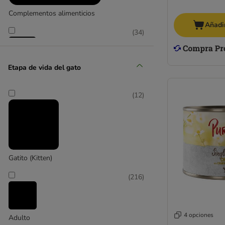
Complementos alimenticios
Añadir
(
34
)
Etapa de vida del gato
Pienso
(
60
)
(
12
)
Snacks
Gatito (Kitten)
(
216
)
4 opciones
Adulto