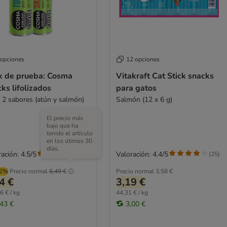
 opciones
12 opciones
k de prueba: Cosma
Vitakraft Cat Stick snacks
ks lifolizados
para gatos
, 2 sabores (atún y salmón)
Salmón (12 x 6 g)
El precio más
bajo que ha
tenido el artículo
en los útimos 30
días.
ación: 4.5/5
Valoración: 4.4/5
(
40
)
(
25
)
02%
Precio normal
6,49 €
Precio normal
3,58 €
4 €
3,19 €
6 € / kg
44,31 € / kg
,43 €
3,00 €