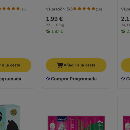
Valoración: 5/5
Valor
(
16
)
(
16
)
1,99 €
2,1
22,11 € / kg
24,33
1,87 €
2
 a la cesta
Añadir a la cesta