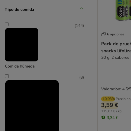
Tipo de comida
(
144
)
Animonda Carny
6 opciones
(
8
)
Pack de prue
snacks lifoli
30 g, 2 sabores 
Comida húmeda
Applaws
(
8
)
(
5
)
Valoración: 4.5/
-10.03%
Precio no
3,59 €
Catessy
119,67 € / kg
3,34 €