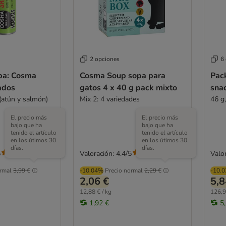
2 opciones
6
ba: Cosma
Cosma Soup sopa para
Pac
zados
gatos 4 x 40 g pack mixto
snac
(atún y salmón)
Mix 2: 4 variedades
46 g
El precio más
El precio más
bajo que ha
bajo que ha
tenido el artículo
tenido el artículo
en los útimos 30
en los útimos 30
días.
días.
5
Valoración: 4.4/5
Valor
(
40
)
(
37
)
rmal
3,99 €
-10.04%
Precio normal
2,29 €
-10.
2,06 €
5,8
12,88 € / kg
126,9
1,92 €
5