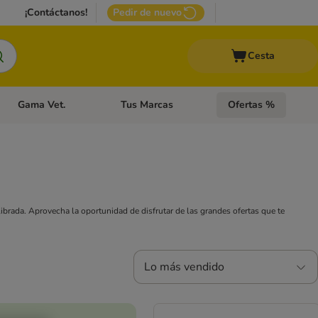
¡Contáctanos!
Pedir de nuevo
Cesta
Gama Vet.
Tus Marcas
Ofertas %
 Accesorios Gatos
Menú de categoria abierto: Otros Animales
Menú de categoria abierto: Gama Vet.
Menú de categoria abie
librada. Aprovecha la oportunidad de disfrutar de las grandes ofertas que te
Lo más vendido