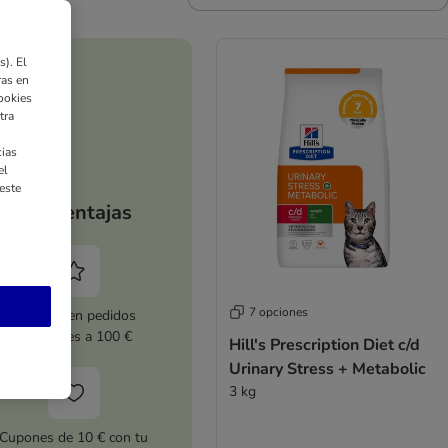
). El
ras en
ookies
tra
ias
el
este
Tus ventajas
7 opciones
5 % dto. en pedidos
superiores a 100 €
Hill's Prescription Diet c/d
Urinary Stress + Metabolic
3 kg
Cupones de 10 € con tu