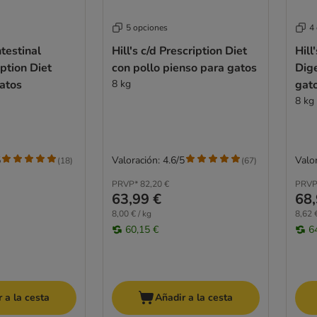
5 opciones
4
ntestinal
Hill's c/d Prescription Diet
Hill
ption Diet
con pollo pienso para gatos
Dige
atos
8 kg
gat
8 kg
5
Valoración: 4.6/5
Valor
(
18
)
(
67
)
PRVP*
82,20 €
PRVP
63,99 €
68,
8,00 € / kg
8,62 €
60,15 €
6
 a la cesta
Añadir a la cesta