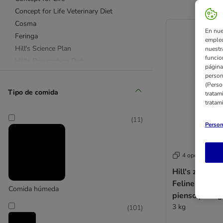
Concept for Life Veterinary Diet
Cosma
En nue
Feringa
empleo
Hill's Science Plan
nuestr
funcio
Hill's Prescription Diet
página
Libra de Affinity
person
(Perso
PURINA PRO PLAN Veterinary Diets
Tipo de comida
tratam
PURINA ONE
tratam
Purizon
(
11
)
Royal Canin
Person
Royal Canin Veterinary
Smilla
4 opciones
Smilla Veterinary Diet
Hill's z/d Pre
Taste of the Wild
Feline Food Se
Nature's Variety
Comida húmeda
pienso para g
Ultima
3 kg
(
101
)
Virbac Veterinary HPM
Sin cereales