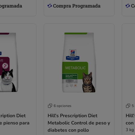
6 opciones
5
cription Diet
Hill's Prescription Diet
Hill
e pienso para
Metabolic Control de peso y
con 
diabetes con pollo
3 kg