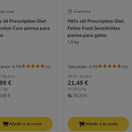
 opciones
4 opciones
's i/d Prescription Diet
Hill's z/d Prescription Diet
stive Care pienso para
Feline Food Sensitivities
os
pienso para gatos
1,5 kg
ación: 4.7/5
Valoración: 4.7/5
(
64
)
(
64
)
*
84,45 €
PRVP*
28,40 €
99 €
21,49 €
 / kg
14,33 € / kg
4,85 €
20,20 €
Añadir a la cesta
Añadir a la cesta