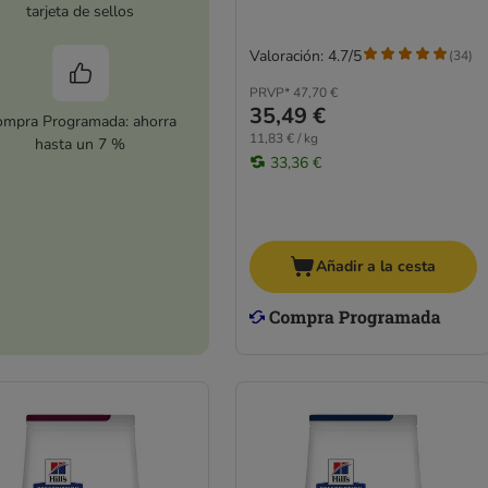
tarjeta de sellos
Valoración: 4.7/5
(
34
)
PRVP*
47,70 €
35,49 €
mpra Programada: ahorra
11,83 € / kg
hasta un 7 %
33,36 €
Añadir a la cesta