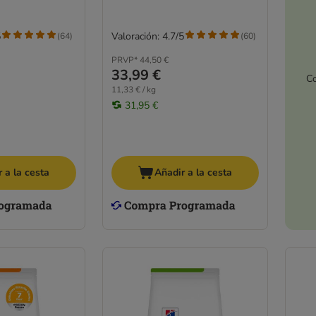
5
Valoración: 4.7/5
(
64
)
(
60
)
PRVP*
44,50 €
33,99 €
Co
11,33 € / kg
31,95 €
 a la cesta
Añadir a la cesta