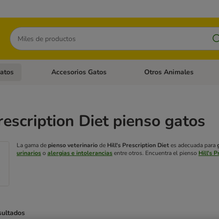
Buscar
atos
Accesorios Gatos
Otros Animales
goria abierto: Accesorios Perros
Menú de categoria abierto: Comida Gatos
Menú de categoria abierto:
Prescription Diet pienso gatos
La gama de
pienso veterinario
de
Hill's Prescription Diet
es adecuada para
urinarios
o
alergias e intolerancias
entre otros. Encuentra el pienso
Hill's 
sultados