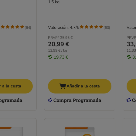
1,5 kg
5
Valoración: 4.7/5
Valor
(
64
)
(
60
)
PRVP*
25,95 €
PRVP
20,99 €
33,
13,99 € / kg
11,33
19,73 €
3
 a la cesta
Añadir a la cesta