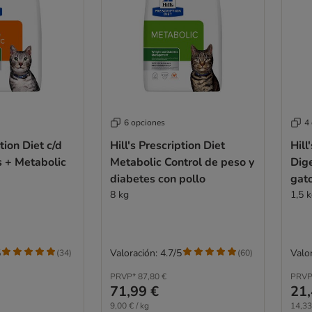
6 opciones
4
ption Diet c/d
Hill's Prescription Diet
Hill
s + Metabolic
Metabolic Control de peso y
Dige
diabetes con pollo
gat
8 kg
1,5 
5
Valoración: 4.7/5
Valor
(
34
)
(
60
)
PRVP*
87,80 €
PRVP
71,99 €
21,
9,00 € / kg
14,33