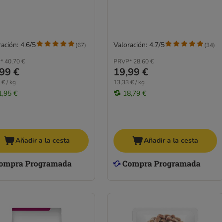
ación: 4.6/5
Valoración: 4.7/5
(
67
)
(
34
)
*
40,70 €
PRVP*
28,60 €
99 €
19,99 €
 € / kg
13,33 € / kg
1,95 €
18,79 €
Añadir a la cesta
Añadir a la cesta