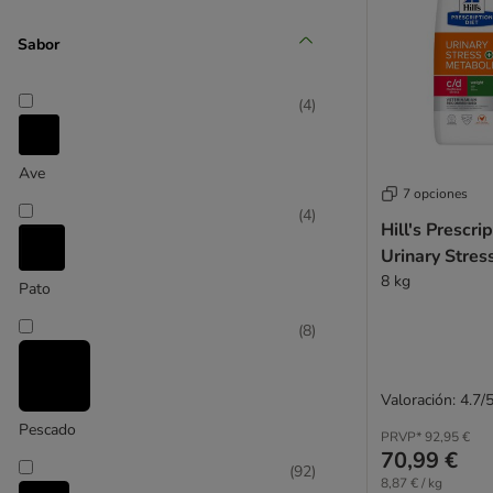
Eukanuba
Farmina N&D
Sabor
Felix
Fokker
(
4
)
Forza10
PURINA Cat Chow
PURINA Friskies
Ave
GranataPet
7 opciones
(
4
)
Greenwoods
Hill's Prescri
Happy Cat
Urinary Stres
IAMS
8 kg
Pato
James Wellbeloved
(
8
)
Josera
Kattovit dieta especial
Kitty Cat
Valoración: 4.7/
Leonardo
Pescado
PRVP*
92,95 €
Lily's Kitchen
70,99 €
Lucky Lou
(
92
)
8,87 € / kg