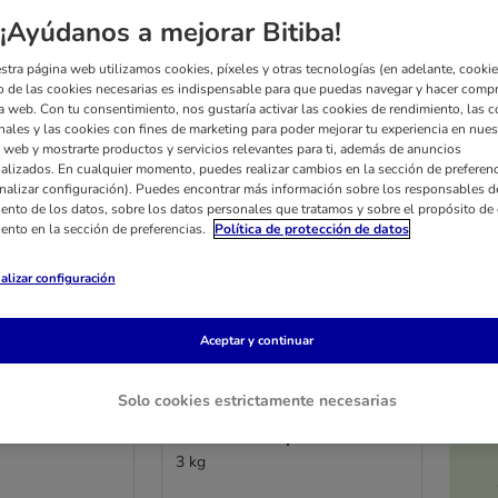
¡Ayúdanos a mejorar Bitiba!
stra página web utilizamos cookies, píxeles y otras tecnologías (en adelante, cookies
 de las cookies necesarias es indispensable para que puedas navegar y hacer comp
a web. Con tu consentimiento, nos gustaría activar las cookies de rendimiento, las c
nales y las cookies con fines de marketing para poder mejorar tu experiencia en nues
 web y mostrarte productos y servicios relevantes para ti, además de anuncios
alizados. En cualquier momento, puedes realizar cambios en la sección de preferenc
nalizar configuración). Puedes encontrar más información sobre los responsables d
iento de los datos, sobre los datos personales que tratamos y sobre el propósito de 
iento en la sección de preferencias.
Política de protección de datos
alizar configuración
Aceptar y continuar
6 opciones
scription Diet
Hill's Prescription Diet
Solo cookies estrictamente necesarias
nsitivities
Metabolic Control de peso y
atos
diabetes con pollo
3 kg