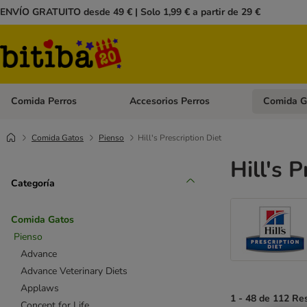
ENVÍO GRATUITO desde 49 € | Solo 1,99 € a partir de 29 €
Comida Perros
Accesorios Perros
Comida G
Menú de categoria abierto: Comida Perros
Menú de cate
Comida Gatos
Pienso
Hill's Prescription Diet
Hill's 
Categoría
Comida Gatos
Pienso
Advance
Advance Veterinary Diets
Applaws
1 - 48 de 112 Re
Concept for Life