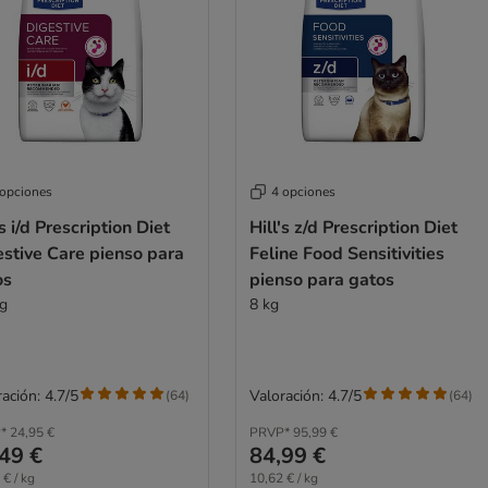
 opciones
4 opciones
's i/d Prescription Diet
Hill's z/d Prescription Diet
stive Care pienso para
Feline Food Sensitivities
os
pienso para gatos
kg
8 kg
ación: 4.7/5
Valoración: 4.7/5
(
64
)
(
64
)
*
24,95 €
PRVP*
95,99 €
49 €
84,99 €
 € / kg
10,62 € / kg