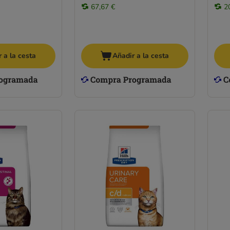
67,67 €
2
 a la cesta
Añadir a la cesta