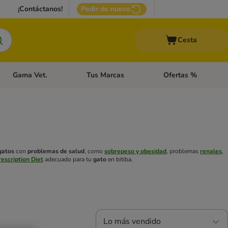
¡Contáctanos!
Pedir de nuevo
Cesta
Gama Vet.
Tus Marcas
Ofertas %
 Accesorios Gatos
Menú de categoria abierto: Otros Animales
Menú de categoria abierto: Gama Vet.
Menú de categoria abie
gatos
con
problemas de salud
, como
sobrepeso y obesidad
, problemas
renales
,
Prescription Diet
adecuado para tu
gato
en bitiba.
Lo más vendido