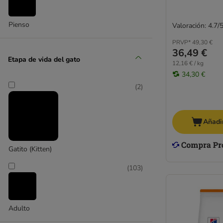
Esterilizados
Pienso
Bolas de pelo
Valoración: 4.7/
Hipoalergénico
PRVP*
49,30 €
Light
36,49 €
Etapa de vida del gato
Ecológico
12,16 € / kg
34,30 €
Razas
Gatitos
(
2
)
Almo Nature
Animonda
Añadir
Animonda Integra
Bozita
Gatito (Kitten)
Brekkies
Brit
(
103
)
Carnilove
Cat´s Love
Crave
Adulto
Dogs'n Tiger