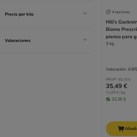
Smølke
SPECIFIC Veterinary Diet
4 opciones
Precio por kilo
Thrive PremiumPlus
Hill's Gastroi
Trainer Natural
Biome Prescri
Fitmin
pienso para g
Whiskas
Valoraciones
3 kg
Wild Freedom
Yarrah
Valoración: 4.9/
PRVP*
49,70 €
35,49 €
11,83 € / kg
33,36 €
Añadir