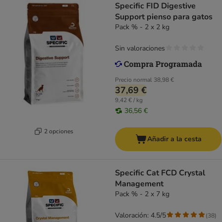
Specific FID Digestive
Support pienso para gatos
Pack % - 2 x 2 kg
Sin valoraciones
Precio normal
38,98 €
37,69 €
9,42 € / kg
36,56 €
2 opciones
Añadir a la cesta
Specific Cat FCD Crystal
Management
Pack % - 2 x 7 kg
Valoración: 4.5/5
(
38
)