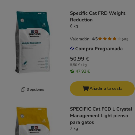
Specific Cat FRD Weight
Reduction
6 kg
Valoración: 4/5
(
48
)
50,99 €
8,50 € / kg
47,93 €
Añadir a la cesta
3 opciones
SPECIFIC Cat FCD L Crystal
Management Light pienso
para gatos
7 kg