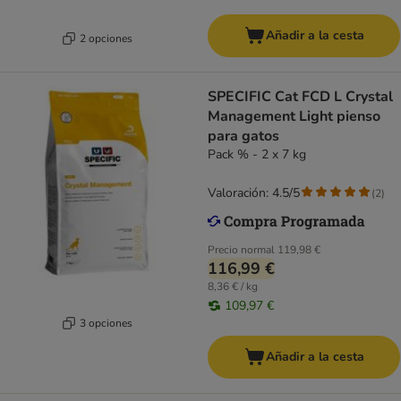
Añadir a la cesta
2 opciones
SPECIFIC Cat FCD L Crystal
Management Light pienso
para gatos
Pack % - 2 x 7 kg
Valoración: 4.5/5
(
2
)
Precio normal
119,98 €
116,99 €
8,36 € / kg
109,97 €
3 opciones
Añadir a la cesta