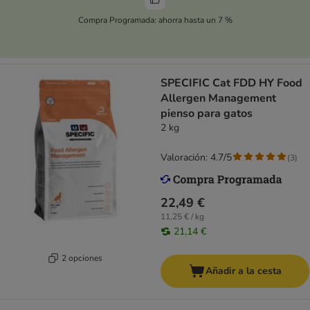
Compra Programada: ahorra hasta un 7 %
SPECIFIC Cat FDD HY Food
Allergen Management
pienso para gatos
2 kg
Valoración: 4.7/5
(
3
)
22,49 €
11,25 € / kg
21,14 €
2 opciones
Añadir a la cesta