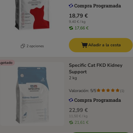
18,79 €
9,40 € / kg
17,66 €
Añadir a la cesta
2 opciones
gotado
Specific Cat FKD Kidney
Support
2 kg
Valoración: 5/5
(
1
)
22,99 €
11,50 € / kg
21,61 €