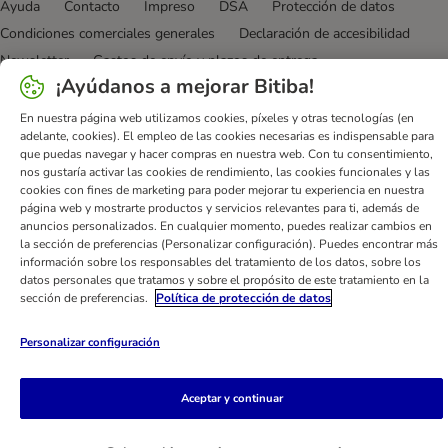
Ayuda
Contacto
Impreso
DSA
Protección de datos
Condiciones comerciales generales
Declaración de accesibilidad
Newsletter
Gastos de envío y plazos de entrega
¡Ayúdanos a mejorar Bitiba!
Formas de pago
Formulario de desistimiento
Programa de fidelización
App bitiba
Programa de afiliados
En nuestra página web utilizamos cookies, píxeles y otras tecnologías (en
adelante, cookies). El empleo de las cookies necesarias es indispensable para
Gestión de residuos
que puedas navegar y hacer compras en nuestra web. Con tu consentimiento,
nos gustaría activar las cookies de rendimiento, las cookies funcionales y las
bitiba GmbH
2026
cookies con fines de marketing para poder mejorar tu experiencia en nuestra
página web y mostrarte productos y servicios relevantes para ti, además de
anuncios personalizados. En cualquier momento, puedes realizar cambios en
la sección de preferencias (Personalizar configuración). Puedes encontrar más
información sobre los responsables del tratamiento de los datos, sobre los
datos personales que tratamos y sobre el propósito de este tratamiento en la
sección de preferencias.
Política de protección de datos
Personalizar configuración
Aceptar y continuar