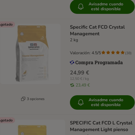
Avisadme cuando
esté disponible
gotado
Specific Cat FCD Crystal
Management
2 kg
Valoración: 4.5/5
(
38
)
24,99 €
12,50 € / kg
23,49 €
3 opciones
Avisadme cuando
esté disponible
gotado
SPECIFIC Cat FCD L Crystal
Management Light pienso