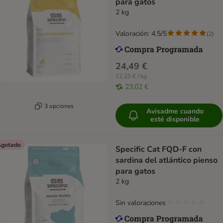
para gatos
2 kg
Valoración: 4.5/5
(
2
)
24,49 €
12,25 € / kg
23,02 €
3 opciones
Avisadme cuando
esté disponible
gotado
Specific Cat FQD-F con
sardina del atlántico pienso
para gatos
2 kg
Sin valoraciones