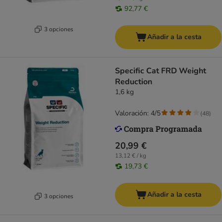
92,77 €
3 opciones
Añadir a la cesta
Specific Cat FRD Weight
Reduction
1,6 kg
Valoración: 4/5
(
48
)
20,99 €
13,12 € / kg
19,73 €
Añadir a la cesta
3 opciones