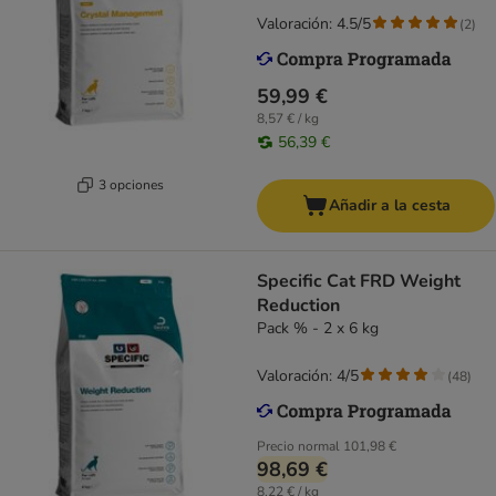
Valoración: 4.5/5
(
2
)
59,99 €
8,57 € / kg
56,39 €
3 opciones
Añadir a la cesta
Specific Cat FRD Weight
Reduction
Pack % - 2 x 6 kg
Valoración: 4/5
(
48
)
Precio normal
101,98 €
98,69 €
8,22 € / kg