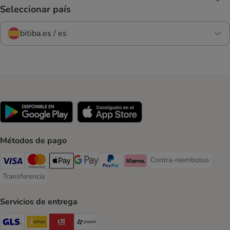
Seleccionar país
bitiba.es / es
Métodos de pago
Contra-reembolso
Contra-reembolso Paym
Visa Payment Method
Mastercard Payment Method
Apple Pay Payment Method
Google Pay Payment Method
PayPal Payment Method
Klarna Payment Method
Transferencia
Transferencia Payment Method
Servicios de entrega
GLS Shipping Method
InPost Shipping Method
CTTExpress Shipping Method
paack Shipping Method