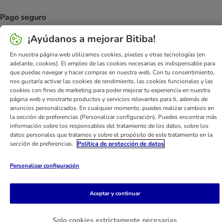
Pago seguro
Security
Security
¡Ayúdanos a mejorar Bitiba!
En nuestra página web utilizamos cookies, píxeles y otras tecnologías (en
adelante, cookies). El empleo de las cookies necesarias es indispensable para
que puedas navegar y hacer compras en nuestra web. Con tu consentimiento,
nos gustaría activar las cookies de rendimiento, las cookies funcionales y las
cookies con fines de marketing para poder mejorar tu experiencia en nuestra
Ayuda
Contacto
Impreso
DSA
Protección de datos
página web y mostrarte productos y servicios relevantes para ti, además de
anuncios personalizados. En cualquier momento, puedes realizar cambios en
Condiciones comerciales generales
Declaración de accesibilidad
la sección de preferencias (Personalizar configuración). Puedes encontrar más
Newsletter
Gastos de envío y plazos de entrega
información sobre los responsables del tratamiento de los datos, sobre los
datos personales que tratamos y sobre el propósito de este tratamiento en la
Formas de pago
Formulario de desistimiento
sección de preferencias.
Política de protección de datos
Programa de fidelización
App bitiba
Programa de afiliados
Personalizar configuración
Gestión de residuos
bitiba GmbH
2026
Aceptar y continuar
Solo cookies estrictamente necesarias