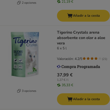
21,19 €
2 opciones
Añadir a la cesta
Tigerino Crystals arena
absorbente con olor a aloe
vera
6 x 5 l
Valoración: 4.2/5
(
21
)
37,99 €
1,27 € / l
35,33 €
3 opciones
Añadir a la cesta