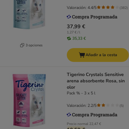
Valoración: 4.4/5
(
382
)
37,99 €
1,27 € / l
35,33 €
3 opciones
Añadir a la cesta
Tigerino Crystals Sensitive
arena absorbente Rosa, sin
olor
Pack % - 3 x 5 l
Valoración: 2.2/5
(
5
)
Precio normal
22,47 €