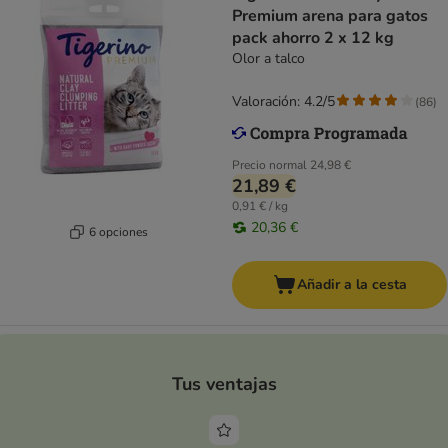
Premium arena para gatos
pack ahorro 2 x 12 kg
Olor a talco
Valoración: 4.2/5
(
86
)
Precio normal
24,98 €
21,89 €
0,91 € / kg
20,36 €
6 opciones
Añadir a la cesta
Tus ventajas