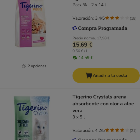
Pack % - 2 x 14 l
Valoración: 3.4/5
(
18
)
Precio normal
17,98 €
15,69 €
0,56 € / l
14,59 €
2 opciones
Añadir a la cesta
Tigerino Crystals arena
absorbente con olor a aloe
vera
3 x 5 l
Valoración: 4.2/5
(
21
)