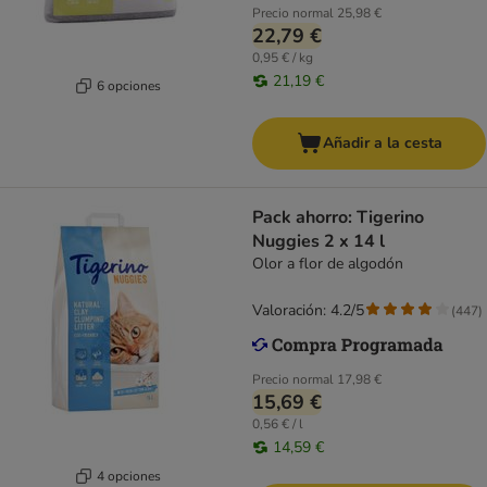
Precio normal
25,98 €
22,79 €
0,95 € / kg
21,19 €
6 opciones
Añadir a la cesta
Pack ahorro: Tigerino
Nuggies 2 x 14 l
Olor a flor de algodón
Valoración: 4.2/5
(
447
)
Precio normal
17,98 €
15,69 €
0,56 € / l
14,59 €
4 opciones