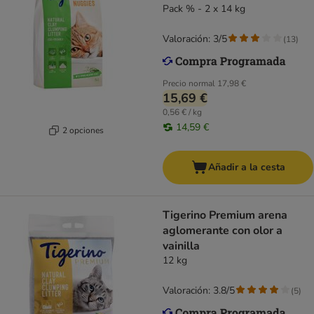
Pack % - 2 x 14 kg
Valoración: 3/5
(
13
)
Precio normal
17,98 €
15,69 €
0,56 € / kg
14,59 €
2 opciones
Añadir a la cesta
Tigerino Premium arena
aglomerante con olor a
vainilla
12 kg
Valoración: 3.8/5
(
5
)