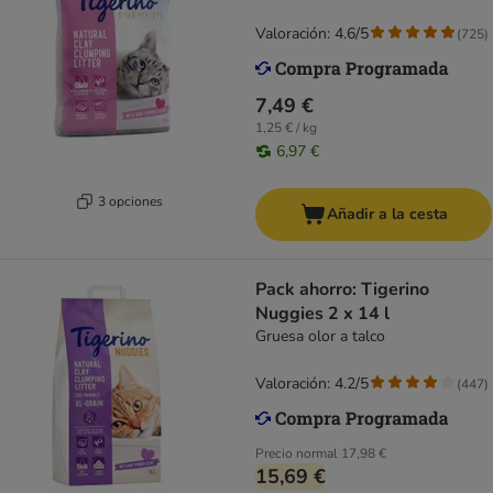
Valoración: 4.6/5
(
725
)
7,49 €
1,25 € / kg
6,97 €
3 opciones
Añadir a la cesta
Pack ahorro: Tigerino
Nuggies 2 x 14 l
Gruesa olor a talco
Valoración: 4.2/5
(
447
)
Precio normal
17,98 €
15,69 €