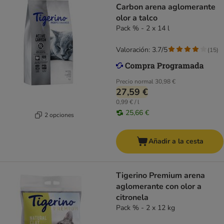
Carbon arena aglomerante
olor a talco
Pack % - 2 x 14 l
Valoración: 3.7/5
(
15
)
Precio normal
30,98 €
27,59 €
0,99 € / l
25,66 €
2 opciones
Añadir a la cesta
Tigerino Premium arena
aglomerante con olor a
citronela
Pack % - 2 x 12 kg