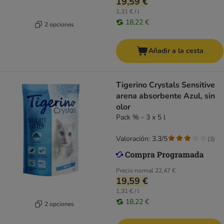
19,59 €
1,31 € / l
18,22 €
2 opciones
Añadir a la cesta
Tigerino Crystals Sensitive
arena absorbente Azul, sin
olor
Pack % - 3 x 5 l
Valoración: 3.3/5
(
3
)
Precio normal
22,47 €
19,59 €
1,31 € / l
18,22 €
2 opciones