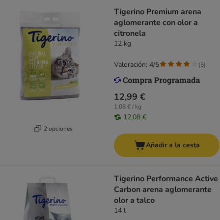
Tigerino Premium arena
aglomerante con olor a
citronela
12 kg
Valoración: 4/5
(
5
)
12,99 €
1,08 € / kg
12,08 €
2 opciones
Añadir a la cesta
Tigerino Performance Active
Carbon arena aglomerante
olor a talco
14 l