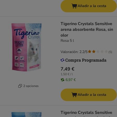
Añadir a la cesta
Tigerino Crystals Sensitive
arena absorbente Rosa, sin
olor
Rosa 5 l
Valoración: 2.2/5
(
5
)
7,49 €
1,50 € / l
6,97 €
2 opciones
Añadir a la cesta
Tigerino Crystals Sensitive