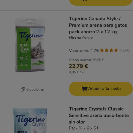
Tigerino Canada Style /
Premium arena para gatos
pack ahorro 2 x 12 kg
Hierba fresca
Valoración: 4.2/5
(
86
)
Precio normal
25,98 €
22,79 €
0,95 € / kg
Añadir a la cesta
6 opciones
Tigerino Crystals Classic
Sensitive arena absorbente
sin olor
Pack % - 6 x 5 l