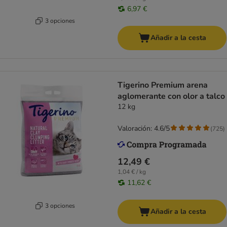
6,97 €
3 opciones
Añadir a la cesta
Tigerino Premium arena
aglomerante con olor a talco
12 kg
Valoración: 4.6/5
(
725
)
12,49 €
1,04 € / kg
11,62 €
3 opciones
Añadir a la cesta