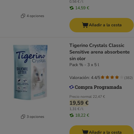
0,56 € / l
14,59 €
4 opciones
Añadir a la cesta
Tigerino Crystals Classic
Sensitive arena absorbente
sin olor
Pack % - 3 x 5 l
Valoración: 4.4/5
(
382
)
Precio normal
22,47 €
19,59 €
1,31 € / l
18,22 €
3 opciones
Añadir a la cesta