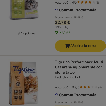
Valoración: 4/5
(
5
)
Precio normal
25,98 €
22,79 €
0,95 € / kg
21,19 €
2 opciones
Añadir a la cesta
Tigerino Performance Multi
Cat arena aglomerante con
olor a talco
Pack % - 2 x 12 l
Valoración: 3.3/5
(
4
)
Precio normal
28,98 €