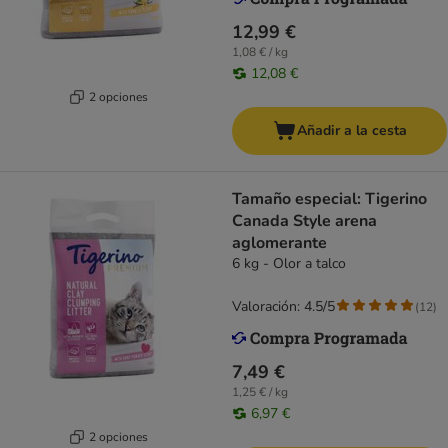
12,99 €
1,08 € / kg
12,08 €
2 opciones
Añadir a la cesta
Tamaño especial: Tigerino
Canada Style arena
aglomerante
6 kg - Olor a talco
Valoración: 4.5/5
(
12
)
7,49 €
1,25 € / kg
6,97 €
2 opciones