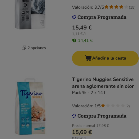
Valoración: 3.7/5
(
15
)
15,49 €
1,11 € / l
14,41 €
2 opciones
Añadir a la cesta
Tigerino Nuggies Sensitive
arena aglomerante sin olor
Pack % - 2 x 14 l
Valoración: 1/5
(
2
)
Precio normal
17,98 €
15,69 €
0,56 € / l