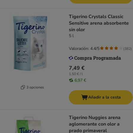
Tigerino Crystals Classic
Sensitive arena absorbente
sin olor
5 l
Valoración: 4.4/5
(
382
)
7,49 €
1,50 € / l
6,97 €
3 opciones
Añadir a la cesta
Tigerino Nuggies arena
aglomerante con olor a
prado primaveral