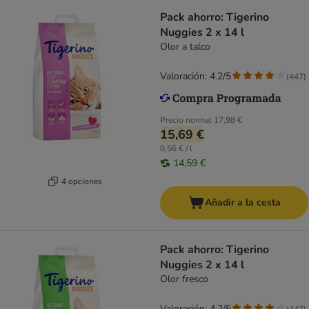
Pack ahorro: Tigerino
Nuggies 2 x 14 l
Olor a talco
Valoración: 4.2/5
(
447
)
Precio normal
17,98 €
15,69 €
0,56 € / l
14,59 €
4 opciones
Añadir a la cesta
Pack ahorro: Tigerino
Nuggies 2 x 14 l
Olor fresco
Valoración: 4.2/5
(
447
)