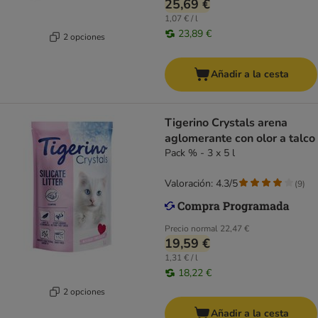
25,69 €
1,07 € / l
23,89 €
2 opciones
Añadir a la cesta
Tigerino Crystals arena
aglomerante con olor a talco
Pack % - 3 x 5 l
Valoración: 4.3/5
(
9
)
Precio normal
22,47 €
19,59 €
1,31 € / l
18,22 €
2 opciones
Añadir a la cesta