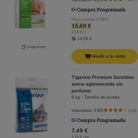
Precio normal
17,98 €
15,69 €
0,56 € / l
14,59 €
4 opciones
Añadir a la cesta
Tigerino Premium Sensitive
arena aglomerante sin
perfume
6 kg - Tamaño de prueba
Valoración: 3.9/5
(
225
)
7,49 €
1,25 € / kg