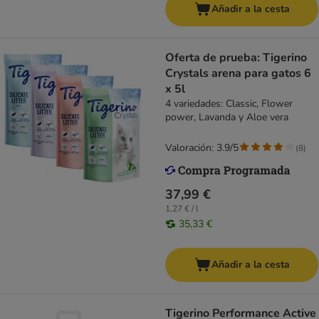
Añadir a la cesta
Oferta de prueba: Tigerino
Crystals arena para gatos 6
x 5l
4 variedades: Classic, Flower
power, Lavanda y Aloe vera
Valoración: 3.9/5
(
8
)
37,99 €
1,27 € / l
35,33 €
Añadir a la cesta
Tigerino Performance Active