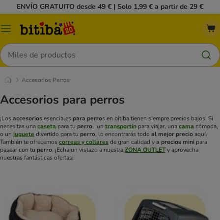
ENVÍO GRATUITO desde 49 € | Solo 1,99 € a partir de 29 €
Menú
Buscar
Accesorios Perros
Accesorios para perros
¡Los
accesorios
esenciales
para perro
s en bitiba tienen siempre precios bajos! Si
necesitas una
caseta
para tu
perro
, un
transportín
para viajar, una
cama
cómoda,
o un
juguete
divertido para tu
perro
, lo encontrarás todo
al mejor precio
aquí.
También te ofrecemos
correas y collares
de gran calidad y
a precios mini
para
pasear con tu
perro
.
¡Echa un vistazo a nuestra
ZONA OUTLET
y aprovecha
nuestras fantásticas ofertas!