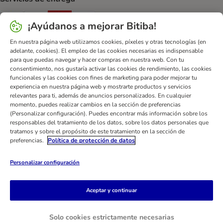
GLS Shipping Method
InPost Shipping Method
CTTExpress Shipping Method
paack Shipping Method
¡Ayúdanos a mejorar Bitiba!
En nuestra página web utilizamos cookies, píxeles y otras tecnologías (en
Pago seguro
adelante, cookies). El empleo de las cookies necesarias es indispensable
Security
Security
para que puedas navegar y hacer compras en nuestra web. Con tu
consentimiento, nos gustaría activar las cookies de rendimiento, las cookies
funcionales y las cookies con fines de marketing para poder mejorar tu
experiencia en nuestra página web y mostrarte productos y servicios
relevantes para ti, además de anuncios personalizados. En cualquier
momento, puedes realizar cambios en la sección de preferencias
(Personalizar configuración). Puedes encontrar más información sobre los
responsables del tratamiento de los datos, sobre los datos personales que
Ayuda
Contacto
Impreso
DSA
Protección de datos
tratamos y sobre el propósito de este tratamiento en la sección de
Condiciones comerciales generales
Declaración de accesibilidad
preferencias.
Política de protección de datos
Newsletter
Gastos de envío y plazos de entrega
Personalizar configuración
Formas de pago
Formulario de desistimiento
Programa de fidelización
App bitiba
Programa de afiliados
Aceptar y continuar
Gestión de residuos
bitiba GmbH
2026
Solo cookies estrictamente necesarias