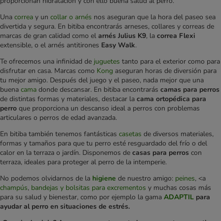
proporcionan hidratación y con ello buena salud al perro.
Una
correa
y un
collar o arnés
nos aseguran que la hora del paseo sea
divertida y segura. En bitiba encontrarás arneses, collares y correas de
marcas de gran calidad como el
arnés Julius K9
, la
correa Flexi
extensible, o el arnés antitirones
Easy Walk
.
Te ofrecemos una infinidad de
juguetes
tanto para el exterior como para
disfrutar en casa. Marcas como
Kong
aseguran horas de diversión para
tu mejor amigo. Después del juego y el paseo, nada mejor que una
buena
cama
donde descansar. En bitiba encontrarás
camas para perros
de distintas formas y materiales, destacar la
cama ortopédica para
perro
que proporciona un descanso ideal a perros con problemas
articulares o perros de edad avanzada.
En bitiba también tenemos fantásticas
casetas
de diversos materiales,
formas y tamaños para que tu perro esté resguardado del frío o del
calor en la terraza o jardín. Disponemos de
casas para perros
con
terraza, ideales para proteger al perro de la intemperie.
No podemos olvidarnos de la
higiene
de nuestro amigo:
peines
, <a
champús
,
bandejas y bolsitas para excrementos
y muchas cosas más
para su salud y bienestar, como por ejemplo la gama
ADAPTIL
para
ayudar al perro en situaciones de estrés.