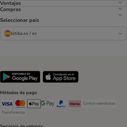
Ventajas
Compras
Seleccionar país
bitiba.es / es
Métodos de pago
Contra-reembolso
Contra-reembolso Paym
Visa Payment Method
Mastercard Payment Method
Apple Pay Payment Method
Google Pay Payment Method
PayPal Payment Method
Klarna Payment Method
Transferencia
Transferencia Payment Method
Servicios de entrega