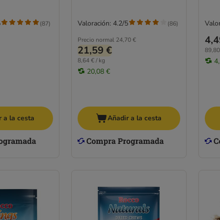
5
Valoración: 4.2/5
Valor
(
87
)
(
86
)
4,4
Precio normal
24,70 €
21,59 €
89,80
8,64 € / kg
4
20,08 €
 a la cesta
Añadir a la cesta