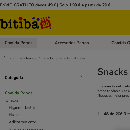
ENVÍO GRATUITO desde 49 € | Solo 1,99 € a partir de 29 €
Comida Perros
Accesorios Perros
Comida G
Menú de categoria abierto: Comida Perros
Menú de cate
Comida Perros
Snacks
Snacks naturales
Snacks 
Categoría
Los
snacks naturale
bitiba te ofrece una
Comida Perros
¡Todos al mejor preci
Snacks
Higiene dental
1 - 48 de 206 Re
Huesos
Adiestramiento
Snacks sin cereales