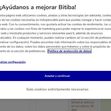
¡Ayúdanos a mejorar Bitiba!
stra página web utilizamos cookies, píxeles y otras tecnologías (en adelante, cookies
 de las cookies necesarias es indispensable para que puedas navegar y hacer comp
a web. Con tu consentimiento, nos gustaría activar las cookies de rendimiento, las c
nales y las cookies con fines de marketing para poder mejorar tu experiencia en nues
 web y mostrarte productos y servicios relevantes para ti, además de anuncios
alizados. En cualquier momento, puedes realizar cambios en la sección de preferenc
nalizar configuración). Puedes encontrar más información sobre los responsables d
iento de los datos, sobre los datos personales que tratamos y sobre el propósito de 
iento en la sección de preferencias.
Política de protección de datos
alizar configuración
Rocco nervio de buey 12 cm
y naturales
Aceptar y continuar
1 x 25 unidades
Solo cookies estrictamente necesarias
El precio más
bajo que ha
tenido el artículo
en los útimos 30
días.