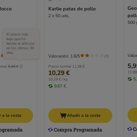
Geo
Rocco
Karlie patas de pollo
poll
2 x 50 uds.
500 
El precio más
bajo que ha
tenido el artículo
en los útimos 30
días.
Valor
5
Valoración: 1.6/5
(
86
)
(
7
)
5,9
rmal
5,49 €
Precio normal
11,38 €
10,29 €
11,98
5
10,29 € / kg
9,67 €
 a la cesta
Añadir a la cesta