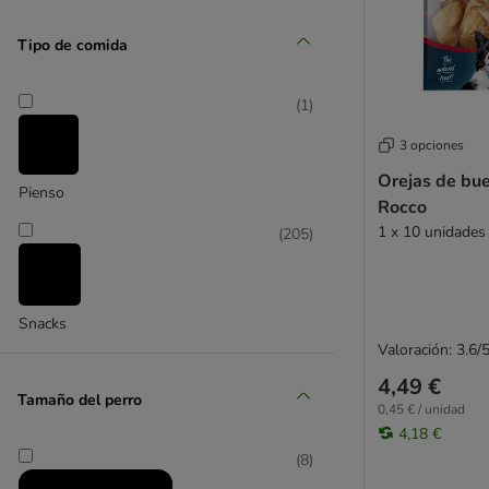
Lily's Kitchen
(
3
)
Lucky Jim
Tipo de comida
Lukullus
Lupo
(
1
)
DeliBest
Maced
Nature's Variety
3 opciones
(
26
)
Pedigree
Orejas de bue
Pienso
Pro Plan
Rocco
Purina
DIBO
1 x 10 unidades
(
205
)
Natural Trainer
PURINA Dentalife
Purizon
Snacks
Rinti
Valoración: 3.6/
Rocco
4,49 €
Rosie's Farm
Tamaño del perro
0,45 € / unidad
Royal Canin
4,18 €
Sammy's
(
8
)
SmartBones