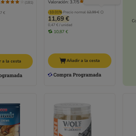
Valoración: 3.7/5
(
81
)
5
(
181
)
-10.01%
Precio normal
12,99 €
7 €
11,69 €
Co
0,47 € / unidad
10,87 €
Añadir a la cesta
 a la cesta