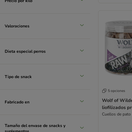
Precio por kilo
muy grande > 45 kg
Valoraciones
Dieta especial perros
Tipo de snack
5 opciones
Wolf of Wild
Fabricado en
liofilizados 
Cuellos de pato 
Tamaño del envase de snacks y
suplementos