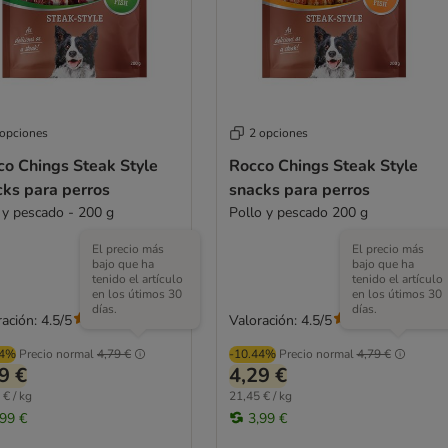
 opciones
2 opciones
co Chings Steak Style
Rocco Chings Steak Style
cks para perros
snacks para perros
 y pescado - 200 g
Pollo y pescado 200 g
El precio más
El precio más
bajo que ha
bajo que ha
tenido el artículo
tenido el artículo
en los útimos 30
en los útimos 30
días.
días.
ación: 4.5/5
Valoración: 4.5/5
(
19
)
(
19
)
44%
Precio normal
4,79 €
-10.44%
Precio normal
4,79 €
9 €
4,29 €
 € / kg
21,45 € / kg
,99 €
3,99 €