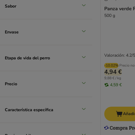
Sabor
Panza verde 
500 g
mediano 11 - 25 kg
Envase
(
34
)
Valoración: 4.2/
Etapa de vida del perro
-10.02%
Precio no
4,94 €
9,88 € / kg
grande 26 - 45 kg
Precio
4,59 €
(
8
)
Característica específica
Añadir