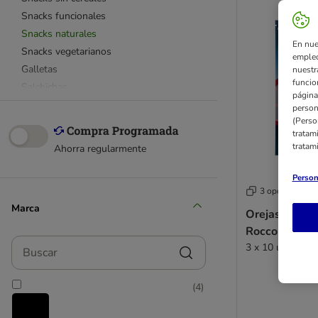
Snacks funcionales
Snacks naturales
En nue
Snacks vegetarianos
empleo
Galletas
nuestr
funcio
Salchichas
página
Barritas y palitos
person
(Perso
Aceite de salmón
tratam
Dentastix
tratam
Ahorra regularmente
Greenies
Pedigree
Person
3 opciones
Los favoritos ¡Top Ventas!
Marca
Advance
Orejas de bue
Alpha Spirit
Rocco
Buscar
Animonda
3 x 10 unidades
Blue Tree
Bosch
(
4
)
Boxby
Braaaf