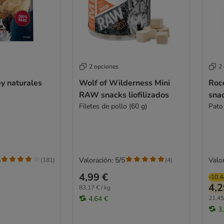
2 opciones
2
y naturales
Wolf of Wilderness Mini
Roc
RAW snacks liofilizados
sna
Filetes de pollo (60 g)
Pato
5
Valoración: 5/5
Valor
(
181
)
(
4
)
4,99 €
-10.
4,2
83,17 € / kg
4,64 €
21,45
3