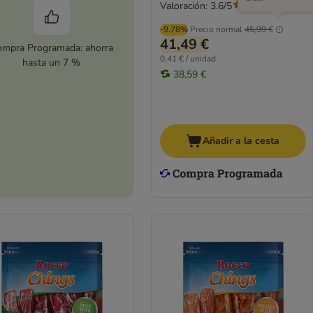
Valoración: 3.6/5
(
181
)
-9.78%
Precio normal
45,99 €
41,49 €
mpra Programada: ahorra
0,41 € / unidad
hasta un 7 %
38,59 €
Añadir a la cesta