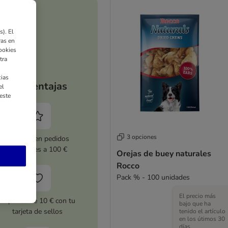
). El
ras en
ookies
tra
ias
Tus ventajas
el
este
3 opciones
5 % dto. en pedidos
superiores a 100 €
Orejas de buey naturales
Rocco
Pack % - 100 unidades
El precio más
Cupones de 10 € con tu
bajo que ha
tarjeta de sellos
tenido el artículo
en los útimos 30
días.