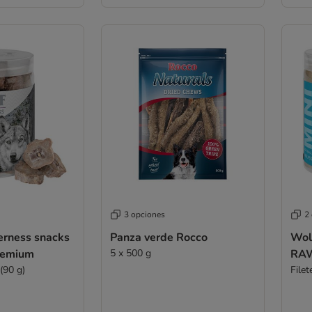
3 opciones
2
erness snacks
Panza verde Rocco
Wol
premium
5 x 500 g
RAW
(90 g)
File