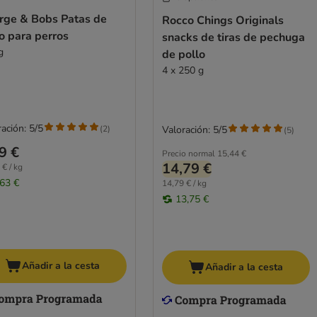
rge & Bobs Patas de
Rocco Chings Originals
o para perros
snacks de tiras de pechuga
g
de pollo
4 x 250 g
ación: 5/5
(
2
)
Valoración: 5/5
(
5
)
9 €
Precio normal
15,44 €
14,79 €
 € / kg
,63 €
14,79 € / kg
13,75 €
Añadir a la cesta
Añadir a la cesta