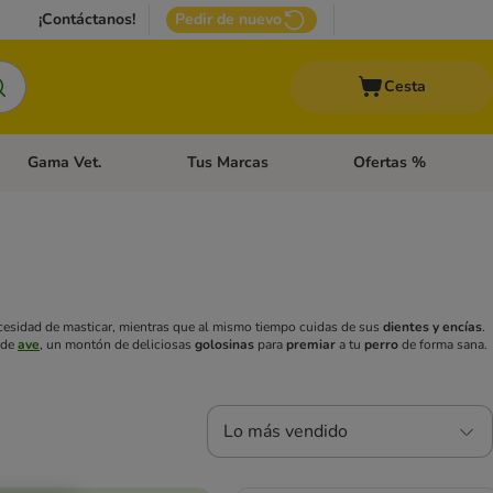
¡Contáctanos!
Pedir de nuevo
Cesta
Gama Vet.
Tus Marcas
Ofertas %
 Accesorios Gatos
Menú de categoria abierto: Otros Animales
Menú de categoria abierto: Gama Vet.
Menú de categoria abie
cesidad de masticar, mientras que al mismo tiempo cuidas de sus
dientes y encías
.
 de
ave
, un montón de deliciosas
golosinas
para
premiar
a tu
perro
de forma sana.
Lo más vendido