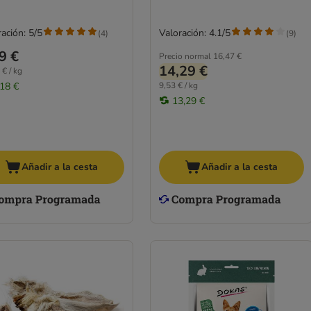
ación: 5/5
Valoración: 4.1/5
(
4
)
(
9
)
9 €
Precio normal
16,47 €
14,29 €
 € / kg
,18 €
9,53 € / kg
13,29 €
Añadir a la cesta
Añadir a la cesta