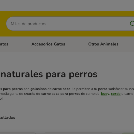
Buscar
atos
Accesorios Gatos
Otros Animales
goria abierto: Accesorios Perros
Menú de categoria abierto: Comida Gatos
Menú de categoria abierto:
naturales para perros
s para perros
son
golosinas
de
carne seca
, le permiten a tu
perro
satisfacer su ne
 amplia gama de
snacks
de
carne seca
para perros
de carne de
buey
,
cerdo
o carne
o!
sultados