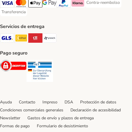
Contra-reembolso
Contra-reembolso Paym
Visa Payment Method
Mastercard Payment Method
Apple Pay Payment Method
Google Pay Payment Method
PayPal Payment Method
Klarna Payment Method
Transferencia
Transferencia Payment Method
Servicios de entrega
GLS Shipping Method
InPost Shipping Method
CTTExpress Shipping Method
paack Shipping Method
Pago seguro
Security
Security
Ayuda
Contacto
Impreso
DSA
Protección de datos
Condiciones comerciales generales
Declaración de accesibilidad
Newsletter
Gastos de envío y plazos de entrega
Formas de pago
Formulario de desistimiento