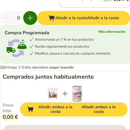
Añadir a la cesta
Añadir a la cesta
Más información
Compra Programada
Ahorra hasta un 7 % en tus productos
Recibe regularmente tus productos
Modifica, pausa o cancela en cualquier momento
Entrega: 2-5 días laborables
seguir leyendo
Comprados juntos habitualmente
Precio
Añadir ambos a la
Añadir ambos a la
total
cesta
cesta
0,00 €