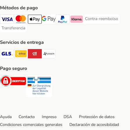
Métodos de pago
Contra-reembolso
Contra-reembolso Paym
Visa Payment Method
Mastercard Payment Method
Apple Pay Payment Method
Google Pay Payment Method
PayPal Payment Method
Klarna Payment Method
Transferencia
Transferencia Payment Method
Servicios de entrega
GLS Shipping Method
InPost Shipping Method
CTTExpress Shipping Method
paack Shipping Method
Pago seguro
Security
Security
Ayuda
Contacto
Impreso
DSA
Protección de datos
Condiciones comerciales generales
Declaración de accesibilidad