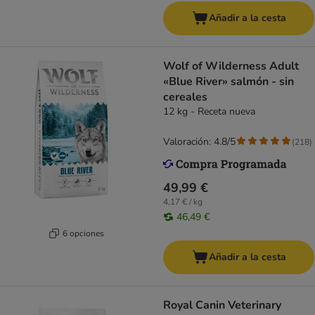
Añadir a la cesta
Wolf of Wilderness Adult
«Blue River» salmón - sin
cereales
12 kg - Receta nueva
Valoración: 4.8/5
(
218
)
49,99 €
4,17 € / kg
46,49 €
6 opciones
Añadir a la cesta
Royal Canin Veterinary