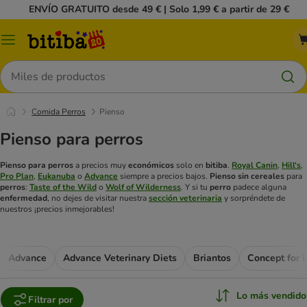
ENVÍO GRATUITO desde 49 € | Solo 1,99 € a partir de 29 €
Menú
Buscar
Comida Perros
Pienso
Pienso para perros
Pienso para perros
a precios muy
económicos
solo en
bitiba
.
Royal Canin
,
Hill‘s
,
Pro Plan
,
Eukanuba
o
Advance
siempre a precios bajos.
Pienso
sin cereales
para
perros
:
Taste of the Wild
o
Wolf of Wilderness
.
Y si tu
perro
padece alguna
enfermedad
, no dejes de visitar nuestra
sección veterinaria
y sorpréndete de
nuestros ¡precios inmejorables!
Advance
Advance Veterinary Diets
Briantos
Concept for L
Lo más vendido
Filtrar por