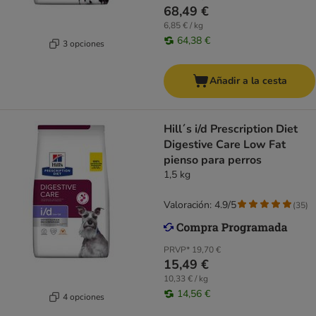
68,49 €
6,85 € / kg
64,38 €
3 opciones
Añadir a la cesta
Hill´s i/d Prescription Diet
Digestive Care Low Fat
pienso para perros
1,5 kg
Valoración: 4.9/5
(
35
)
PRVP*
19,70 €
15,49 €
10,33 € / kg
14,56 €
4 opciones