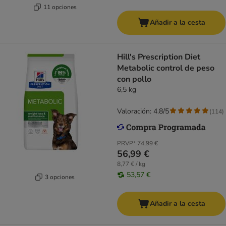
11 opciones
Añadir a la cesta
Hill's Prescription Diet
Metabolic control de peso
con pollo
6,5 kg
Valoración: 4.8/5
(
114
)
PRVP*
74,99 €
56,99 €
8,77 € / kg
53,57 €
3 opciones
Añadir a la cesta