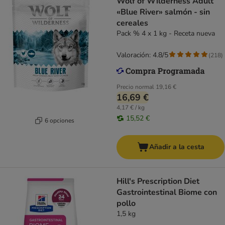
Wolf of Wilderness Adult
«Blue River» salmón - sin
cereales
Pack % 4 x 1 kg - Receta nueva
Valoración: 4.8/5
(
218
)
Precio normal
19,16 €
16,69 €
4,17 € / kg
15,52 €
6 opciones
Añadir a la cesta
Hill's Prescription Diet
Gastrointestinal Biome con
pollo
1,5 kg