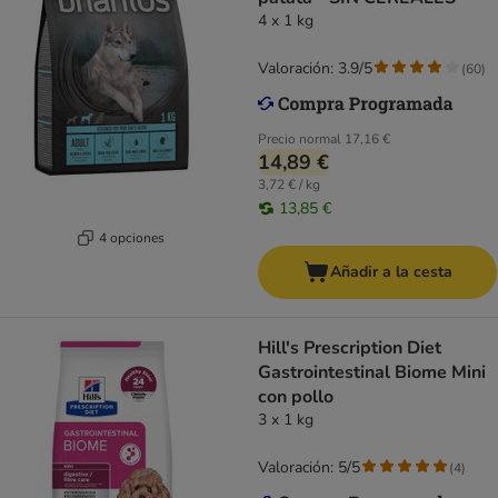
4 x 1 kg
Valoración: 3.9/5
(
60
)
Precio normal
17,16 €
14,89 €
3,72 € / kg
13,85 €
4 opciones
Añadir a la cesta
Hill's Prescription Diet
Gastrointestinal Biome Mini
con pollo
3 x 1 kg
Valoración: 5/5
(
4
)