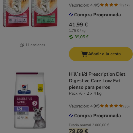
Valoración: 4.4/5
(
47
)
41,99 €
1,75 € / kg
39,05 €
11 opciones
Añadir a la cesta
Hill´s i/d Prescription Diet
Digestive Care Low Fat
pienso para perros
Pack % - 2 x 4 kg
Valoración: 4.9/5
(
35
)
Precio normal
2.000,00 €
79,69 €