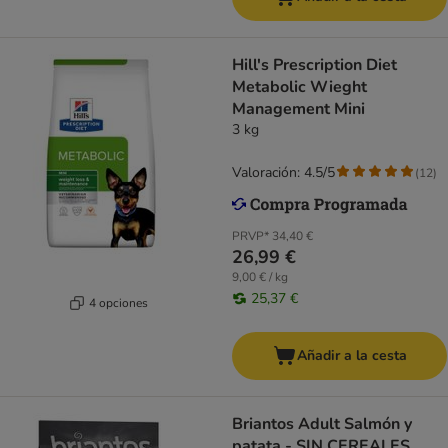
Hill's Prescription Diet
Metabolic Wieght
Management Mini
3 kg
Valoración: 4.5/5
(
12
)
PRVP*
34,40 €
26,99 €
9,00 € / kg
25,37 €
4 opciones
Añadir a la cesta
Briantos Adult Salmón y
patata - SIN CEREALES