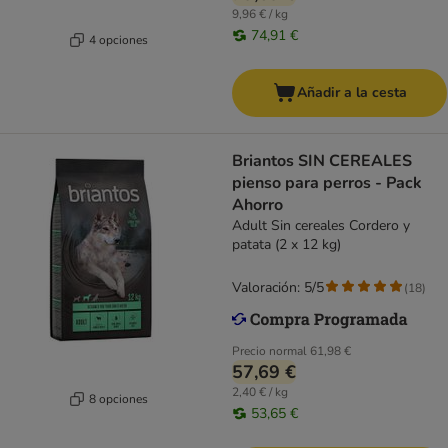
9,96 € / kg
74,91 €
4 opciones
Añadir a la cesta
Briantos SIN CEREALES
pienso para perros - Pack
Ahorro
Adult Sin cereales Cordero y
patata (2 x 12 kg)
Valoración: 5/5
(
18
)
Precio normal
61,98 €
57,69 €
2,40 € / kg
8 opciones
53,65 €