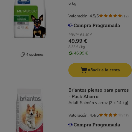
6 kg
Valoración: 4.5/5
(
12
)
PRVP*
64,40 €
49,99 €
8,33 € / kg
46,99 €
4 opciones
Añadir a la cesta
Briantos pienso para perros
- Pack Ahorro
Adult Salmón y arroz (2 x 14 kg)
Valoración: 4.4/5
(
47
)