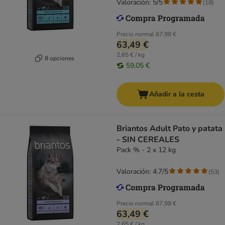
Valoración: 5/5
(
18
)
Precio normal
67,98 €
63,49 €
2,65 € / kg
8 opciones
59,05 €
Añadir a la cesta
Briantos Adult Pato y patata
- SIN CEREALES
Pack % - 2 x 12 kg
Valoración: 4.7/5
(
53
)
Precio normal
67,98 €
63,49 €
2,65 € / kg