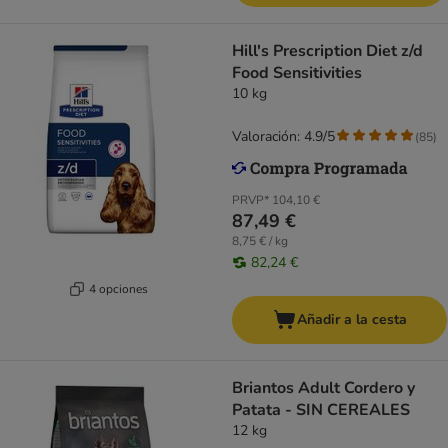
Hill's Prescription Diet z/d
Food Sensitivities
10 kg
Valoración: 4.9/5
(
85
)
PRVP*
104,10 €
87,49 €
8,75 € / kg
82,24 €
4 opciones
Añadir a la cesta
Briantos Adult Cordero y
Patata - SIN CEREALES
12 kg