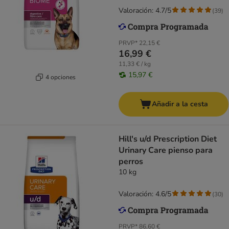
Valoración: 4.7/5
(
39
)
PRVP*
22,15 €
16,99 €
11,33 € / kg
15,97 €
4 opciones
Añadir a la cesta
Hill's u/d Prescription Diet
Urinary Care pienso para
perros
10 kg
Valoración: 4.6/5
(
30
)
PRVP*
86,60 €