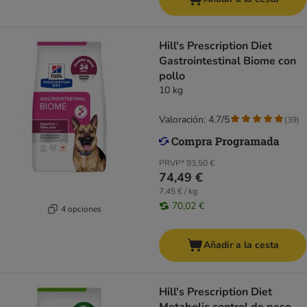
Hill's Prescription Diet
Gastrointestinal Biome con
pollo
10 kg
Valoración: 4.7/5
(
39
)
PRVP*
93,50 €
74,49 €
7,45 € / kg
70,02 €
4 opciones
Añadir a la cesta
Hill's Prescription Diet