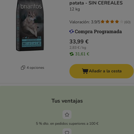
patata - SIN CEREALES
12 kg
Valoración: 3.9/5
(
60
)
33,99 €
2,83 € / kg
31,61 €
4 opciones
Añadir a la cesta
Tus ventajas
5 % dto. en pedidos superiores a 100 €