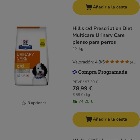
Añadir a la cesta
Hill's c/d Prescription Diet
Multicare Urinary Care
pienso para perros
12 kg
Valoración: 4.8/5
(
43
)
PRVP*
97,30 €
78,99 €
6,58 € / kg
74,25 €
3 opciones
Añadir a la cesta