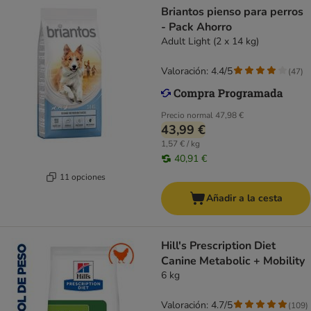
Briantos pienso para perros
- Pack Ahorro
Adult Light (2 x 14 kg)
Valoración: 4.4/5
(
47
)
Precio normal
47,98 €
43,99 €
1,57 € / kg
40,91 €
11 opciones
Añadir a la cesta
Hill's Prescription Diet
Canine Metabolic + Mobility
6 kg
Valoración: 4.7/5
(
109
)