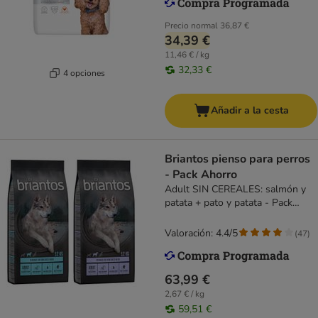
Precio normal
36,87 €
34,39 €
11,46 € / kg
32,33 €
4 opciones
Añadir a la cesta
Briantos pienso para perros
- Pack Ahorro
Adult SIN CEREALES: salmón y
patata + pato y patata - Pack
mixto
Valoración: 4.4/5
(
47
)
63,99 €
2,67 € / kg
59,51 €