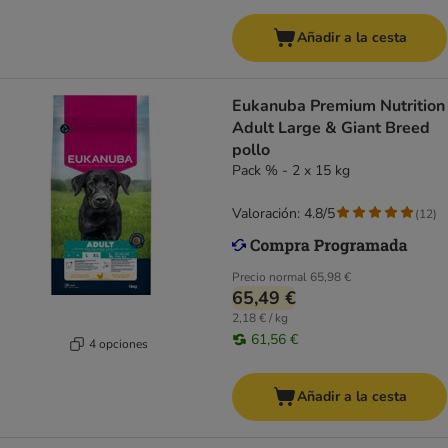
Añadir a la cesta
Eukanuba Premium Nutrition
Adult Large & Giant Breed
pollo
Pack % - 2 x 15 kg
Valoración: 4.8/5
(
12
)
Precio normal
65,98 €
65,49 €
2,18 € / kg
61,56 €
4 opciones
Añadir a la cesta