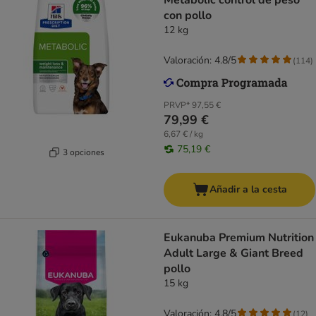
Metabolic control de peso
con pollo
12 kg
Valoración: 4.8/5
(
114
)
PRVP*
97,55 €
79,99 €
6,67 € / kg
75,19 €
3 opciones
Añadir a la cesta
Eukanuba Premium Nutrition
Adult Large & Giant Breed
pollo
15 kg
Valoración: 4.8/5
(
12
)