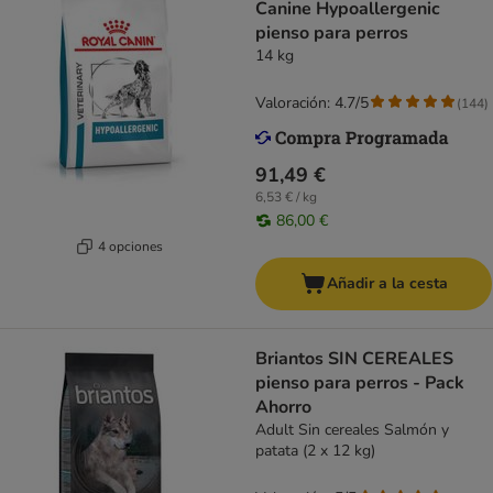
Canine Hypoallergenic
pienso para perros
14 kg
Valoración: 4.7/5
(
144
)
91,49 €
6,53 € / kg
86,00 €
4 opciones
Añadir a la cesta
Briantos SIN CEREALES
pienso para perros - Pack
Ahorro
Adult Sin cereales Salmón y
patata (2 x 12 kg)