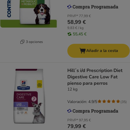
PRVP*
77,99 €
58,99 €
9,83 € / kg
55,45 €
3 opciones
Añadir a la cesta
Hill´s i/d Prescription Diet
Digestive Care Low Fat
pienso para perros
12 kg
Valoración: 4.9/5
(
35
)
PRVP*
97,95 €
79,99 €