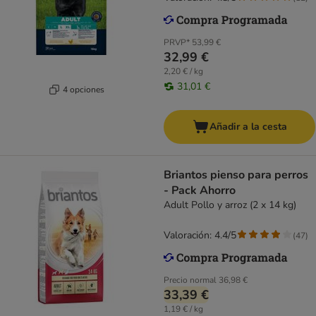
PRVP*
53,99 €
32,99 €
2,20 € / kg
31,01 €
4 opciones
Añadir a la cesta
Briantos pienso para perros
- Pack Ahorro
Adult Pollo y arroz (2 x 14 kg)
Valoración: 4.4/5
(
47
)
Precio normal
36,98 €
33,39 €
1,19 € / kg