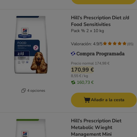
Hill's Prescription Diet z/d
Food Sensitivities
Pack % 2 x 10 kg
Valoración: 4.9/5
(
85
)
Precio normal
174,98 €
170,99 €
8,55 € / kg
160,73 €
4 opciones
Añadir a la cesta
Hill's Prescription Diet
Metabolic Wieght
Management Mini