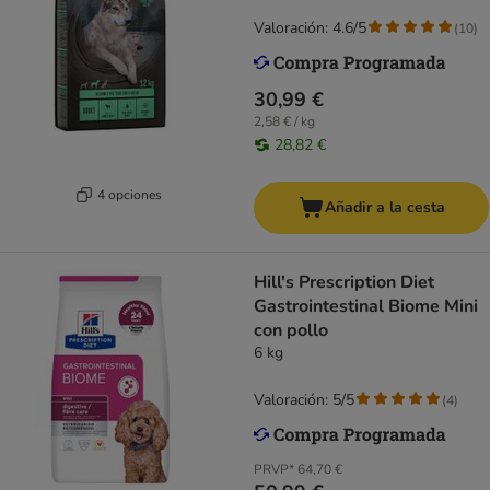
Valoración: 4.6/5
(
10
)
30,99 €
2,58 € / kg
28,82 €
4 opciones
Añadir a la cesta
Hill's Prescription Diet
Gastrointestinal Biome Mini
con pollo
6 kg
Valoración: 5/5
(
4
)
PRVP*
64,70 €