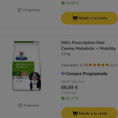
31,05 €
11 opciones
Añadir a la cesta
Hill's Prescription Diet
Canine Metabolic + Mobility
12 kg
Valoración: 4.7/5
(
109
)
PRVP*
104,70 €
86,99 €
7,25 € / kg
81,77 €
3 opciones
Añadir a la cesta