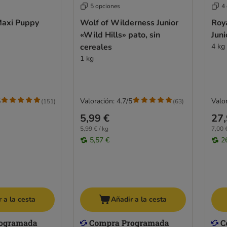
5 opciones
4
Maxi Puppy
Wolf of Wilderness Junior
Roya
«Wild Hills» pato, sin
Juni
cereales
4 kg
1 kg
5
Valoración: 4.7/5
Valor
(
151
)
(
63
)
5,99 €
27,
5,99 € / kg
7,00 €
5,57 €
2
 a la cesta
Añadir a la cesta