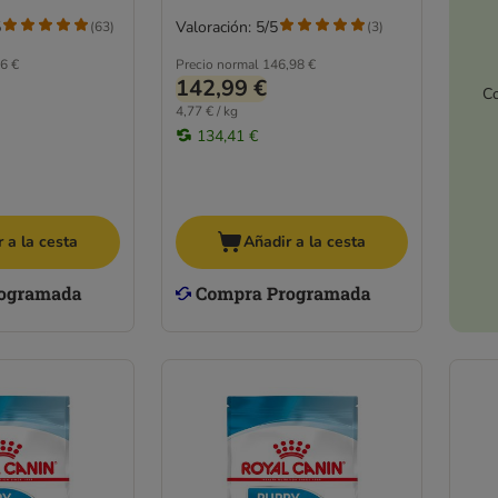
5
Valoración: 5/5
(
63
)
(
3
)
6 €
Precio normal
146,98 €
142,99 €
Co
4,77 € / kg
134,41 €
 a la cesta
Añadir a la cesta