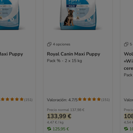
4 opciones
5
Maxi Puppy
Royal Canin Maxi Puppy
Wol
Pack % - 2 x 15 kg
«Wil
cer
Pack
5
Valoración: 4.7/5
Valor
(
151
)
(
151
)
Precio normal
137,98 €
Preci
133,99 €
108
4,47 € / kg
4,54 €
125,95 €
1