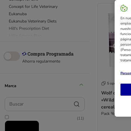
Concept for Life Veterinary
Eukanuba
En nue
Eukanuba Veterinary Diets
empleo
Hill's Prescription Diet
nuestr
funcio
Hill's Science Plan
página
PURINA PRO PLAN
person
(Perso
Purina Veterinary Diets
tratam
Purizon
tratam
Ahorra regularmente
Royal Canin Club / Selection
Royal Canin Breed (Razas)
Person
Royal Canin Size (Tamaños)
5 opciones
Marca
Royal Canin Care Nutrition
Wolf of Wilde
Royal Canin Veterinary & Expert
«Wild Hills» p
Buscar
Taste of the Wild
cereales
Wolf of Wilderness
Pack % - 4 x 1 
Almo Nature Holistic
(
11
)
Alpha Spirit
Animonda