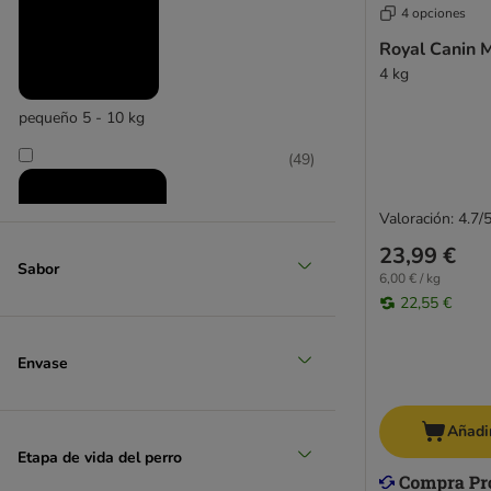
Opti Life
4 opciones
Optimanova
Royal Canin 
Pan Mięsko
4 kg
Pedigree
Perfect Fit
pequeño 5 - 10 kg
Pitti Boris
(
49
)
PrimaDog
Primal
Valoración: 4.7/
Calibra
23,99 €
Monge
Sabor
PURINA ONE
6,00 € / kg
22,55 €
Rinti Canine
mediano 11 - 25 kg
Rocco
Rocco Diet Care
Envase
(
49
)
Rosie's Farm
Schesir
Añadir
SPECIFIC Veterinary Diet
Etapa de vida del perro
Simpsons Premium