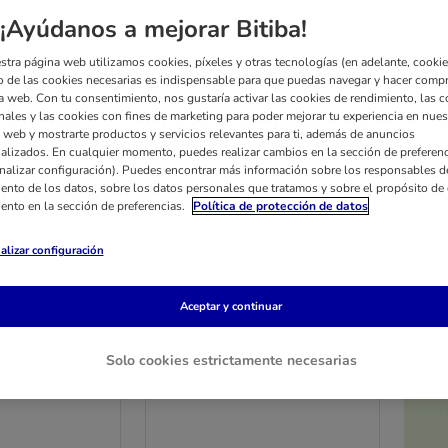
¡Ayúdanos a mejorar Bitiba!
stra página web utilizamos cookies, píxeles y otras tecnologías (en adelante, cookies
 de las cookies necesarias es indispensable para que puedas navegar y hacer comp
a web. Con tu consentimiento, nos gustaría activar las cookies de rendimiento, las c
nales y las cookies con fines de marketing para poder mejorar tu experiencia en nues
 web y mostrarte productos y servicios relevantes para ti, además de anuncios
alizados. En cualquier momento, puedes realizar cambios en la sección de preferenc
nalizar configuración). Puedes encontrar más información sobre los responsables d
iento de los datos, sobre los datos personales que tratamos y sobre el propósito de 
iento en la sección de preferencias.
Política de protección de datos
alizar configuración
2 opciones
Aceptar y continuar
rness Junior
Royal Canin Giant Puppy
ato, sin
Pack % - 2 x 15 kg
Solo cookies estrictamente necesarias
kg