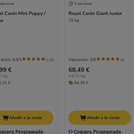
 opciones
2 opciones
l Canin Mini Puppy /
Royal Canin Giant Junior
or
15 kg
ación: 4.9/5
Valoración: 5/5
(
126
)
(
4
)
99 €
68,49 €
 / kg
4,57 € / kg
6,31 €
64,38 €
Añadir a la cesta
Añadir a la cesta