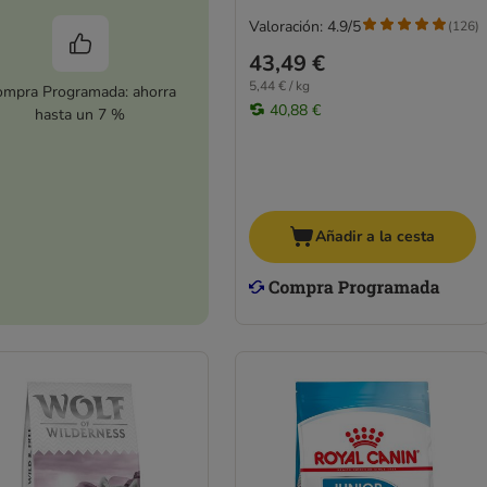
Valoración: 4.9/5
(
126
)
43,49 €
5,44 € / kg
mpra Programada: ahorra
40,88 €
hasta un 7 %
Añadir a la cesta