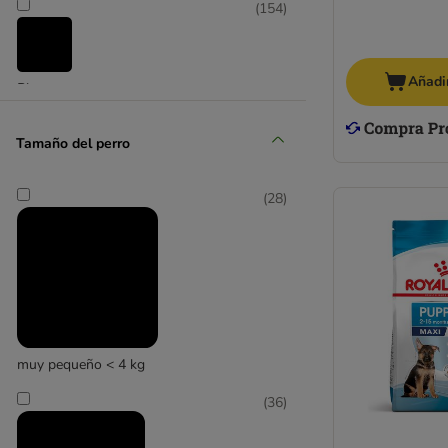
Integra Protect
(
154
)
Hill's Science Plan
James Wellbeloved
Josera
JULIUS K-9
Añadir
Pienso
Libra de Affinity
Lily's Kitchen
Tamaño del perro
Lukullus
LUPO
(
28
)
MAC's
Magnussons
Markus-Mühle
My Friend
Natura Diet
Natural Greatness
Natural Greatness Diet Vet
muy pequeño < 4 kg
Nature's Variety
(
36
)
Nutriplus
Nutrivet