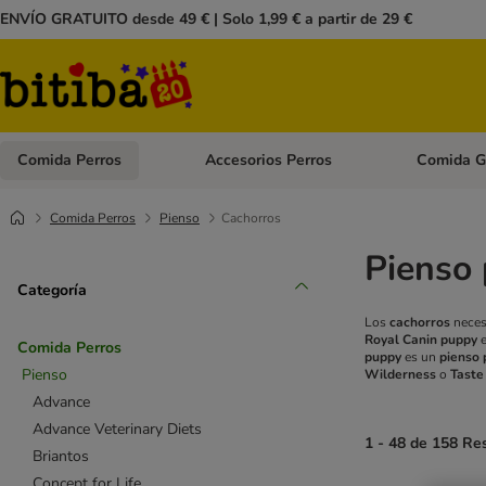
ENVÍO GRATUITO desde 49 € | Solo 1,99 € a partir de 29 €
Comida Perros
Accesorios Perros
Comida G
Menú de categoria abierto: Comida Perros
Menú de cate
Comida Perros
Pienso
Cachorros
Pienso 
Categoría
Los
cachorros
necesi
Royal Canin puppy
e
Comida Perros
puppy
es un
pienso 
Pienso
Wilderness
o
Taste
Advance
Advance Veterinary Diets
1 - 48 de 158 Re
Briantos
Concept for Life