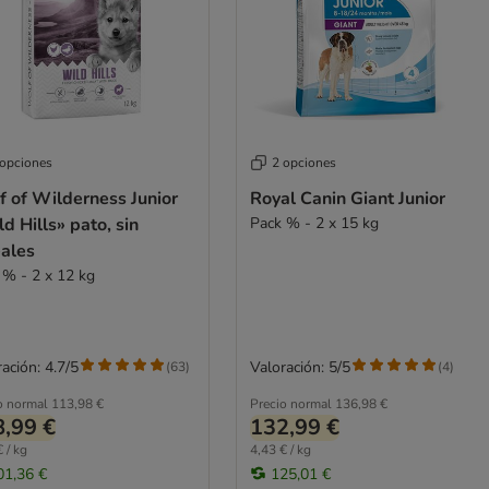
 opciones
2 opciones
f of Wilderness Junior
Royal Canin Giant Junior
d Hills» pato, sin
Pack % - 2 x 15 kg
eales
 % - 2 x 12 kg
ación: 4.7/5
Valoración: 5/5
(
63
)
(
4
)
o normal
113,98 €
Precio normal
136,98 €
,99 €
132,99 €
 / kg
4,43 € / kg
01,36 €
125,01 €