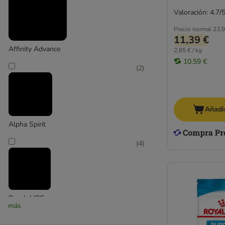
Valoración: 4.7/
Applaws
Arion
Precio normal
23,9
Arquivet
11,39 €
Affinity Advance
Belcando
2,85 € / kg
10,59 €
Beneful
(
2
)
Bewi Dog
Bonzo de Purina
Bosch
Añadir
Bozita
Alpha Spirit
Brekkies
Brit
(
4
)
BugBell
Burns
Butcher's
Cavom
Bosch HPC
Coya
más
Crave
(
2
)