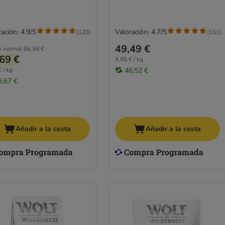
ación: 4.9/5
Valoración: 4.7/5
(
126
)
(
151
)
49,49 €
o normal
86,98 €
69 €
4,95 € / kg
 / kg
46,52 €
8,67 €
Añadir a la cesta
Añadir a la cesta