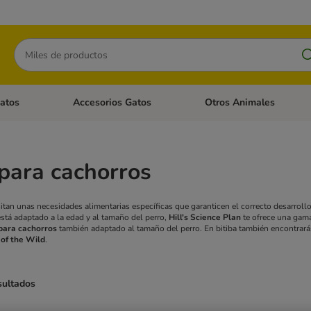
Buscar
atos
Accesorios Gatos
Otros Animales
goria abierto: Accesorios Perros
Menú de categoria abierto: Comida Gatos
Menú de categoria abierto:
para cachorros
tan unas necesidades alimentarias específicas que garanticen el correcto desarrollo
stá adaptado a la edad y al tamaño del perro,
Hill's Science Plan
te ofrece una gam
para cachorros
también adaptado al tamaño del perro. En bitiba también encontrar
 of the Wild
.
sultados