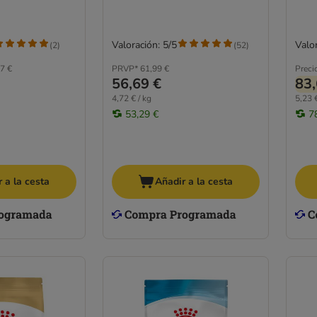
Valoración: 5/5
Valor
(
2
)
(
52
)
7 €
PRVP*
61,99 €
Preci
56,69 €
83,
4,72 € / kg
5,23 €
53,29 €
7
 a la cesta
Añadir a la cesta