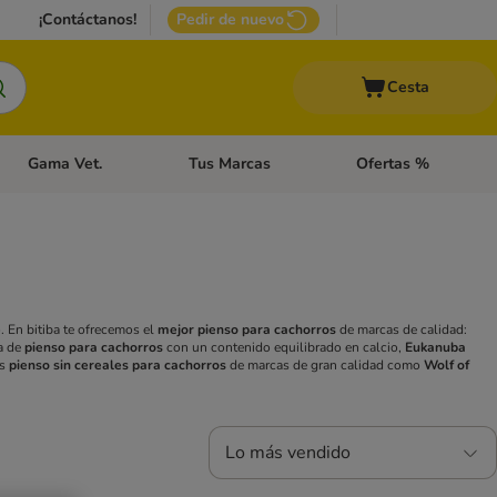
¡Contáctanos!
Pedir de nuevo
Cesta
Gama Vet.
Tus Marcas
Ofertas %
 Accesorios Gatos
Menú de categoria abierto: Otros Animales
Menú de categoria abierto: Gama Vet.
Menú de categoria abie
. En bitiba te ofrecemos el
mejor pienso para cachorros
de marcas de calidad:
a de
pienso para cachorros
con un contenido equilibrado en calcio,
Eukanuba
ás
pienso sin cereales para cachorros
de marcas de gran calidad como
Wolf of
Lo más vendido