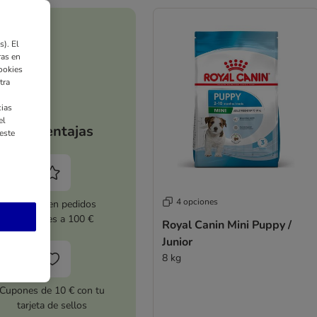
). El
ras en
ookies
tra
ias
el
Tus ventajas
este
4 opciones
5 % dto. en pedidos
superiores a 100 €
Royal Canin Mini Puppy /
Junior
8 kg
Cupones de 10 € con tu
tarjeta de sellos