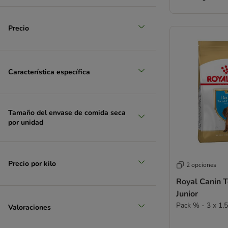
Smølke
Natural Trainer
grande 26 - 45 kg
Precio
Tropidog
Trovet
(
22
)
Ultima de Affinity
Virbac Veterinary HPM
Característica específica
Wiejska Zagroda
WOW
Yarrah
Tamaño del envase de comida seca
Sin cereales
por unidad
muy grande > 45 kg
Hipoalergénico
Cachorros
Esterilizados
Precio por kilo
2 opciones
Light
Royal Canin T
Vegano
Junior
Vegetariano
Pack % - 3 x 1,5
Valoraciones
Ecológico 🌿
Pienso de cordero