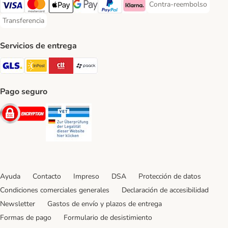
Contra-reembolso
Contra-reembolso Paym
Visa Payment Method
Mastercard Payment Method
Apple Pay Payment Method
Google Pay Payment Method
PayPal Payment Method
Klarna Payment Method
Transferencia
Transferencia Payment Method
Servicios de entrega
GLS Shipping Method
InPost Shipping Method
CTTExpress Shipping Method
paack Shipping Method
Pago seguro
Security
Security
Ayuda
Contacto
Impreso
DSA
Protección de datos
Condiciones comerciales generales
Declaración de accesibilidad
Newsletter
Gastos de envío y plazos de entrega
Formas de pago
Formulario de desistimiento