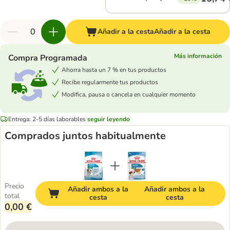
Añadir a la cesta
Añadir a la cesta
Más información
Compra Programada
Ahorra hasta un 7 % en tus productos
Recibe regularmente tus productos
Modifica, pausa o cancela en cualquier momento
Entrega: 2-5 días laborables
seguir leyendo
Comprados juntos habitualmente
Precio
Añadir ambos a la
Añadir ambos a la
total
cesta
cesta
0,00 €