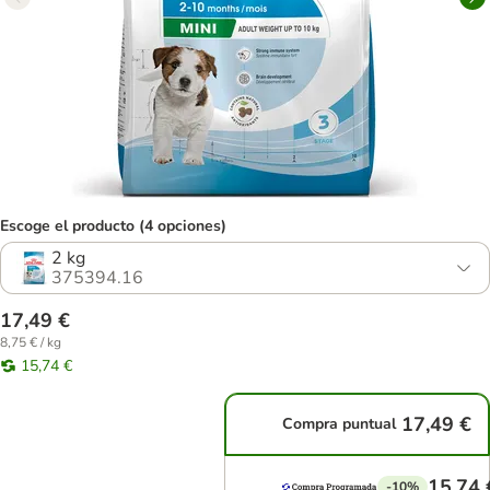
Escoge el producto (4 opciones)
2 kg
375394.16
17,49 €
8,75 € / kg
15,74 €
17,49 €
Compra puntual
15,74 
-10%