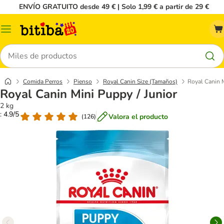
ENVÍO GRATUITO desde 49 € | Solo 1,99 € a partir de 29 €
Menú
Buscar
Comida Perros
Pienso
Royal Canin Size (Tamaños)
Royal Canin M
Royal Canin Mini Puppy / Junior
2 kg
: 4.9/5
Valora el producto
(
126
)