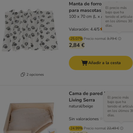
Manta de forro polar Pawty
El precio más
para mascotas
bajo que ha
100 x 70 cm (L x An)
tenido el artículo
en los útimos 30
días.
Valoración: 4.4/5
(
63
)
-25.07%
Precio normal
3,79 €
2,84 €
Añadir a la cesta
2 opciones
Cama de pared Modern
El precio más
Living Serra
bajo que ha
natural/beige
tenido el artícul
en los útimos 3
días.
Sin valoraciones
-24.99%
Precio normal
22,49 €