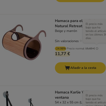
Hamaca para el radiador
El precio más
Natural Retreat para gatos
bajo que ha
Beige y marrón
tenido el artícul
en los útimos 3
días.
Sin valoraciones
-24.98%
Precio normal
15,69 €
11,77 €
Añadir a la cesta
Hamaca Karlie Willo para la
El precio más
ventana
bajo que ha
54 x 32 x 55 cm (L x An x Al)
tenido el artícul