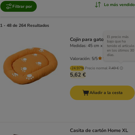
Lo más vendido
Filtrar por
1 - 48 de 264 Resultados
El precio más
Cojín para gatos Smilla
bajo que ha
Medidas: 45 cm x 35 cm
tenido el artículo
en los útimos 30
días.
Valoración: 5/5
(
2
)
-24.97%
Precio normal
7,49 €
5,62 €
Añadir a la cesta
Casita de cartón Home XL