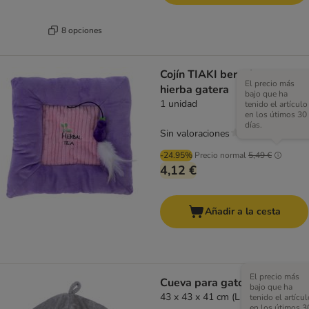
8 opciones
Cojín TIAKI berenjena con
El precio más
hierba gatera
bajo que ha
1 unidad
tenido el artículo
en los útimos 30
días.
Sin valoraciones
-24.95%
Precio normal
5,49 €
4,12 €
Añadir a la cesta
El precio más
Cueva para gatos Basics
bajo que ha
43 x 43 x 41 cm (L x An x Al)
tenido el artícul
en los útimos 3