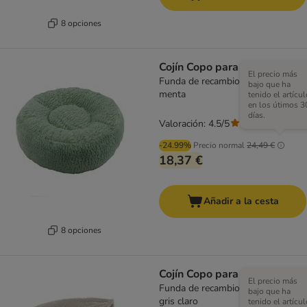
8 opciones
Cojín Copo para perros
El precio más
Funda de recambio 90 cm (Diám),
bajo que ha
menta
tenido el artícul
en los útimos 3
días.
Valoración: 4.5/5
(
207
)
-24.99%
Precio normal
24,49 €
18,37 €
Añadir a la cesta
8 opciones
Cojín Copo para perros
El precio más
Funda de recambio 65 cm (Diám),
bajo que ha
gris claro
tenido el artícul