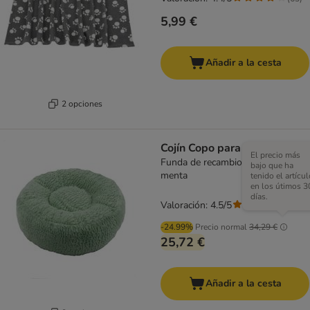
5,99 €
Añadir a la cesta
2 opciones
Cojín Copo para perros
El precio más
Funda de recambio 125 cm (Diám),
bajo que ha
menta
tenido el artícul
en los útimos 3
días.
Valoración: 4.5/5
(
207
)
-24.99%
Precio normal
34,29 €
25,72 €
Añadir a la cesta