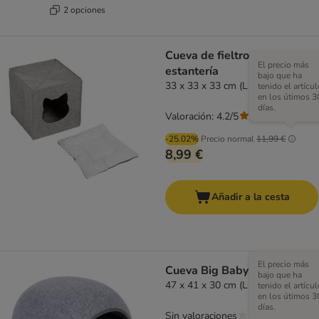
2 opciones
Cueva de fieltro para
El precio más
estantería
bajo que ha
33 x 33 x 33 cm (L x An x Al)
tenido el artícul
en los útimos 3
días.
Valoración: 4.2/5
(
5
)
-25.02%
Precio normal
11,99 €
8,99 €
Añadir a la cesta
El precio más
Cueva Big Baby para gatos
bajo que ha
47 x 41 x 30 cm (L x An x Al)
tenido el artícul
en los útimos 3
días.
Sin valoraciones