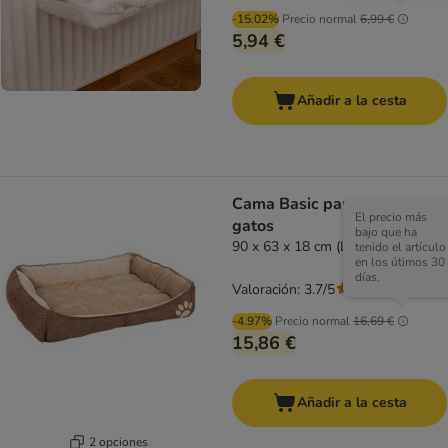
-15.02%
Precio normal
6,99 €
5,94 €
Añadir a la cesta
Cama Basic para perros y
El precio más
gatos
bajo que ha
90 x 63 x 18 cm (L x An x Al)
tenido el artículo
en los útimos 30
días.
Valoración: 3.7/5
(
43
)
-4.97%
Precio normal
16,69 €
15,86 €
Añadir a la cesta
2 opciones