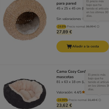
El precio más
para pared
bajo que ha
45 x 25 x 45 cm (L x An x Al)
tenido el artículo
en los útimos 30
días.
Sin valoraciones
-24.6%
Precio normal
36,99 €
27,89 €
Añadir a la cesta
Cama Cozy Cord para
El precio más
mascotas
bajo que ha
81 x 63 x 18 cm (L x An x Al)
tenido el artícul
en los útimos 3
días.
Valoración: 4.4/5
(
52
)
-24.99%
Precio normal
31,49 €
23,62 €