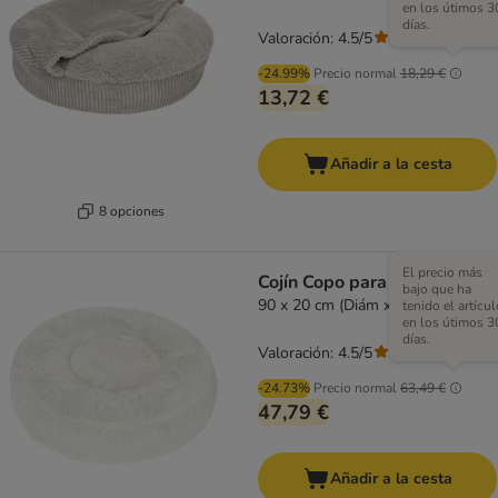
en los útimos 3
días.
Valoración: 4.5/5
(
207
)
-24.99%
Precio normal
18,29 €
13,72 €
Añadir a la cesta
8 opciones
El precio más
Cojín Copo para perros
bajo que ha
90 x 20 cm (Diám x Al)
tenido el artícul
en los útimos 3
días.
Valoración: 4.5/5
(
207
)
-24.73%
Precio normal
63,49 €
47,79 €
Añadir a la cesta