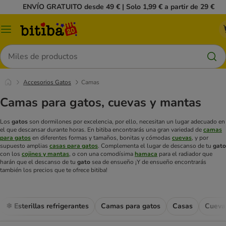
ENVÍO GRATUITO desde 49 € | Solo 1,99 € a partir de 29 €
Menú
Buscar
Accesorios Gatos
Camas
Camas para gatos, cuevas y mantas
Los
gatos
son dormilones por excelencia, por ello, necesitan un lugar adecuado en
el que descansar durante horas. En bitiba encontrarás una gran variedad de
camas
para gatos
en diferentes formas y tamaños, bonitas y cómodas
cuevas
, y por
supuesto amplias
casas para gatos
. Complementa el lugar de descanso de tu
gato
con los
cojines y mantas
, o con una comodísima
hamaca
para el radiador que
harán que el descanso de tu
gato
sea de ensueño ¡Y de ensueño encontrarás
también los precios que te ofrece bitiba!
❄ Esterillas refrigerantes
Camas para gatos
Casas
Cueva