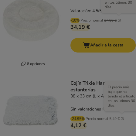
en los útimos 30
días.
Valoración: 4.5/5
(
207
)
-10%
Precio normal
37,99 €
34,19 €
Añadir a la cesta
8 opciones
Cojín Trixie Harvey para
El precio más
estanterías
bajo que ha
38 x 33 cm (L x An)
tenido el artículo
en los útimos 30
días.
Sin valoraciones
-24.95%
Precio normal
5,49 €
4,12 €