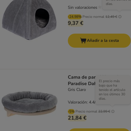
días.
Sin valoraciones
-24.98%
Precio normal
12,49 €
9,37 €
Añadir a la cesta
Cama de pared Natural
El precio más
Paradise Dahlia para gatos
bajo que ha
Gris Claro
tenido el artículo
en los útimos 30
días.
Valoración: 4.4/5
(
111
)
-5%
Precio normal
22,99 €
21,84 €