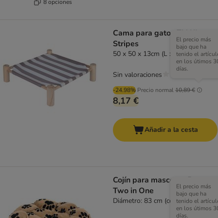
8 opciones
Cama para gatos TIAKI
El precio más
Stripes
bajo que ha
50 x 50 x 13cm (L x An x Al)
tenido el artícul
en los útimos 3
días.
Sin valoraciones
-24.98%
Precio normal
10,89 €
8,17 €
Añadir a la cesta
Cojín para mascotas Branca
El precio más
Two in One
bajo que ha
Diámetro: 83 cm (cojín abierto)
tenido el artícul
en los útimos 3
días.