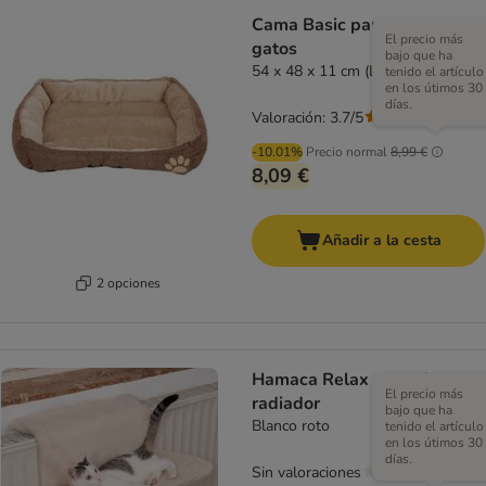
Cama Basic para perros y
El precio más
gatos
bajo que ha
54 x 48 x 11 cm (L x An x Al)
tenido el artículo
en los útimos 30
días.
Valoración: 3.7/5
(
43
)
-10.01%
Precio normal
8,99 €
8,09 €
Añadir a la cesta
2 opciones
Hamaca Relax para el
El precio más
radiador
bajo que ha
Blanco roto
tenido el artículo
en los útimos 30
días.
Sin valoraciones