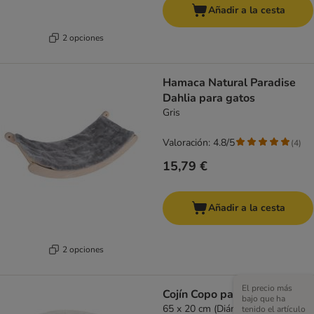
Añadir a la cesta
2 opciones
Hamaca Natural Paradise
Dahlia para gatos
Gris
Valoración: 4.8/5
(
4
)
15,79 €
Añadir a la cesta
2 opciones
El precio más
Cojín Copo para perros
bajo que ha
65 x 20 cm (Diám x Al)
tenido el artículo