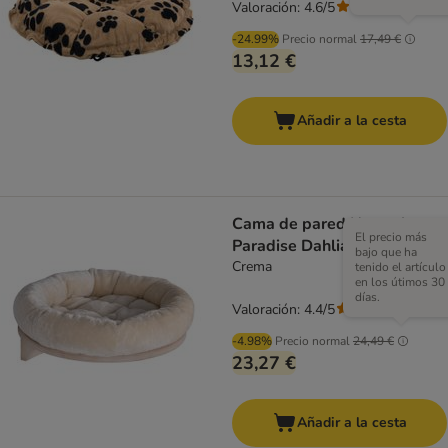
Valoración: 4.6/5
(
5
)
-24.99%
Precio normal
17,49 €
13,12 €
Añadir a la cesta
Cama de pared Natural
El precio más
Paradise Dahlia para gatos
bajo que ha
Crema
tenido el artículo
en los útimos 30
días.
Valoración: 4.4/5
(
111
)
-4.98%
Precio normal
24,49 €
23,27 €
Añadir a la cesta