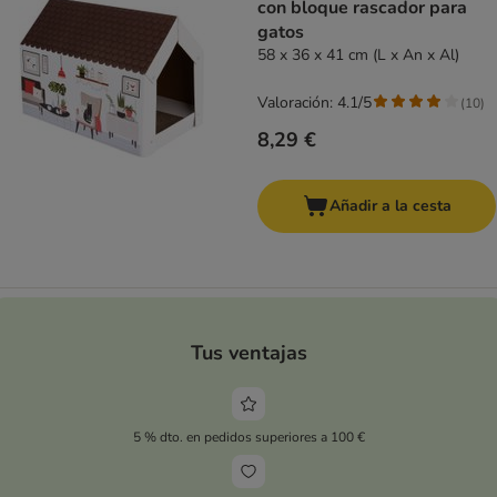
con bloque rascador para
gatos
58 x 36 x 41 cm (L x An x Al)
Valoración: 4.1/5
(
10
)
8,29 €
Añadir a la cesta
Tus ventajas
5 % dto. en pedidos superiores a 100 €