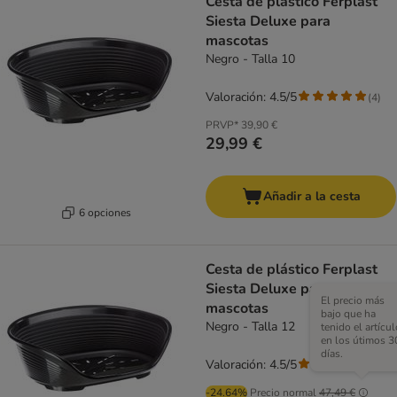
Cesta de plástico Ferplast
Siesta Deluxe para
mascotas
Negro - Talla 10
Valoración: 4.5/5
(
4
)
PRVP*
39,90 €
29,99 €
Añadir a la cesta
6 opciones
Cesta de plástico Ferplast
Siesta Deluxe para
El precio más
mascotas
bajo que ha
Negro - Talla 12
tenido el artícul
en los útimos 3
días.
Valoración: 4.5/5
(
4
)
-24.64%
Precio normal
47,49 €