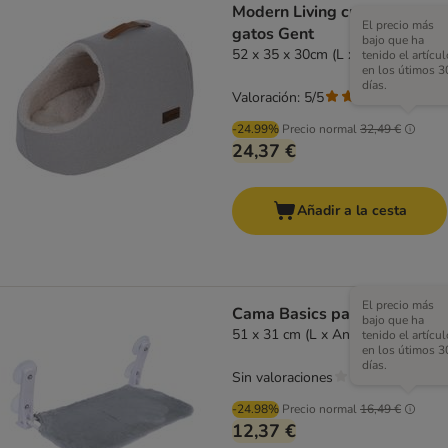
Modern Living cueva para
El precio más
gatos Gent
bajo que ha
52 x 35 x 30cm (L x An x Al)
tenido el artícul
en los útimos 3
días.
Valoración: 5/5
(
1
)
-24.99%
Precio normal
32,49 €
24,37 €
Añadir a la cesta
El precio más
Cama Basics para la ventana
bajo que ha
51 x 31 cm (L x An)
tenido el artícul
en los útimos 3
días.
Sin valoraciones
-24.98%
Precio normal
16,49 €
12,37 €