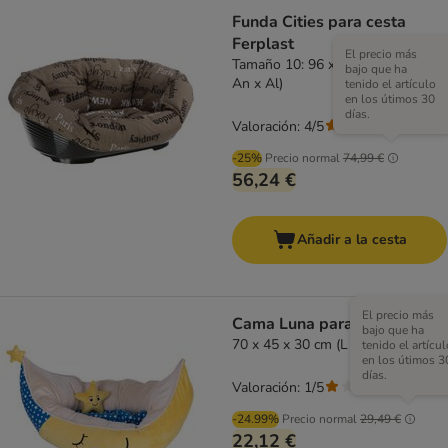
Funda Cities para cesta
Ferplast
El precio más
Tamaño 10: 96 x 71 x 32 cm (L x
bajo que ha
An x Al)
tenido el artículo
en los útimos 30
días.
Valoración: 4/5
(
5
)
-25%
Precio normal
74,99 €
56,24 €
Añadir a la cesta
El precio más
Cama Luna para mascotas
bajo que ha
70 x 45 x 30 cm (L x An x Al)
tenido el artícul
en los útimos 3
días.
Valoración: 1/5
(
1
)
-24.99%
Precio normal
29,49 €
22,12 €