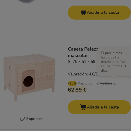
Añadir a la cesta
Caseta Palazzo para
El precio más
mascotas
bajo que ha
S: 75 x 51 x 59 cm (An x P x Al)
tenido el artículo
en los útimos 30
días.
Valoración: 4.8/5
(
25
)
-15%
Precio normal
73,99 €
62,89 €
Añadir a la cesta
2 opciones