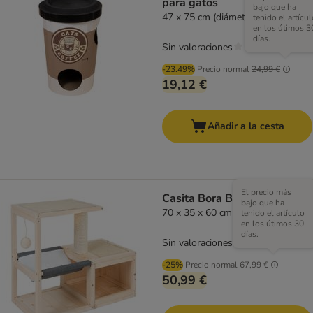
para gatos
bajo que ha
47 x 75 cm (diámetro x Al)
tenido el artícul
en los útimos 3
días.
Sin valoraciones
-23.49%
Precio normal
24,99 €
19,12 €
Añadir a la cesta
El precio más
Casita Bora Bora para gatos
bajo que ha
70 x 35 x 60 cm (L x An x Al)
tenido el artículo
en los útimos 30
días.
Sin valoraciones
-25%
Precio normal
67,99 €
50,99 €