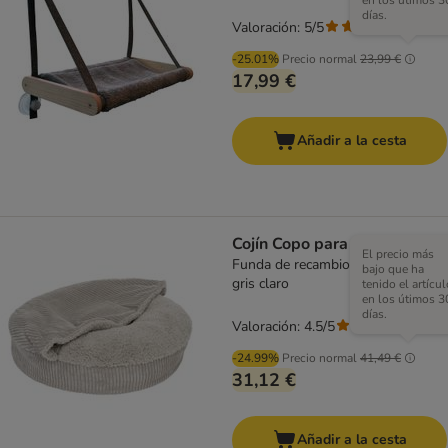
en los útimos 3
días.
Valoración: 5/5
(
1
)
-25.01%
Precio normal
23,99 €
17,99 €
Añadir a la cesta
Cojín Copo para perros
El precio más
Funda de recambio 90 cm (Diám),
bajo que ha
gris claro
tenido el artícul
en los útimos 3
días.
Valoración: 4.5/5
(
207
)
-24.99%
Precio normal
41,49 €
31,12 €
Añadir a la cesta