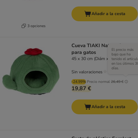
Añadir a la cesta
3 opciones
Cueva TIAKI Nature Cactus
El precio más
para gatos
bajo que ha
45 x 30 cm (Diám x Al)
tenido el artícul
en los útimos 3
días.
Sin valoraciones
-24.99%
Precio normal
26,49 €
19,87 €
Añadir a la cesta