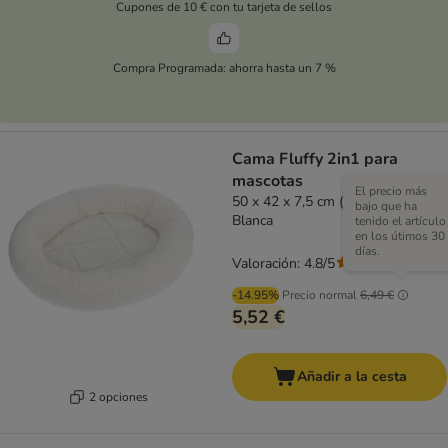
Cupones de 10 € con tu tarjeta de sellos
Compra Programada: ahorra hasta un 7 %
Cama Fluffy 2in1 para
mascotas
El precio más
50 x 42 x 7,5 cm (L x An x Al) -
bajo que ha
Blanca
tenido el artículo
en los útimos 30
días.
Valoración: 4.8/5
(
121
)
-14.95%
Precio normal
6,49 €
5,52 €
Añadir a la cesta
2 opciones