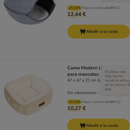
-25.02%
Precio normal
16,59 €
12,44 €
Añadir a la cesta
Cama Modern Living Aarhus
El precio más
para mascotas
bajo que ha
47 x 47 x 21 cm (L x An x Al)
tenido el artícul
en los útimos 3
días.
Sin valoraciones
-20.94%
Precio normal
12,99 €
10,27 €
Añadir a la cesta