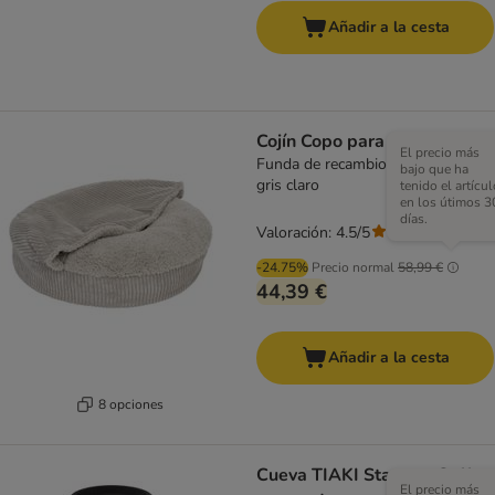
Añadir a la cesta
Cojín Copo para perros
El precio más
Funda de recambio 125 cm (Diám),
bajo que ha
gris claro
tenido el artícul
en los útimos 3
días.
Valoración: 4.5/5
(
207
)
-24.75%
Precio normal
58,99 €
44,39 €
Añadir a la cesta
8 opciones
Cueva TIAKI Starcats Coffee
El precio más