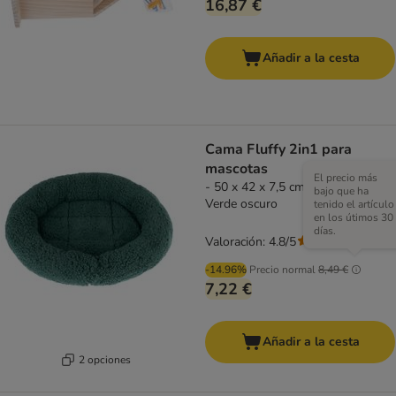
16,87 €
Añadir a la cesta
Cama Fluffy 2in1 para
mascotas
El precio más
- 50 x 42 x 7,5 cm (L x An x Al) -
bajo que ha
Verde oscuro
tenido el artículo
en los útimos 30
días.
Valoración: 4.8/5
(
121
)
-14.96%
Precio normal
8,49 €
7,22 €
Añadir a la cesta
2 opciones