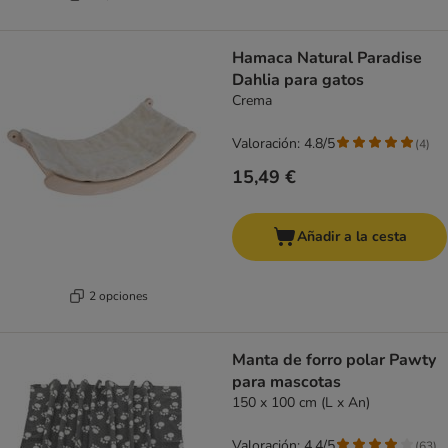
Hamaca Natural Paradise
Dahlia para gatos
Crema
Valoración: 4.8/5
(
4
)
15,49 €
Añadir a la cesta
2 opciones
Manta de forro polar Pawty
para mascotas
150 x 100 cm (L x An)
Valoración: 4.4/5
(
63
)