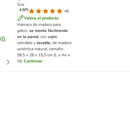
Gris
: 4.8/5
(
4
)
Valora el producto
Hamaca de madera para
gatos,
se monta fácilmente
en la pared
, con
cojín
extraíble y
lavable
, de madera
auténtica natural, tamaño:
58,5 x 28 x 15,5 cm (L x An x
Al)
Continuar
g para gatos