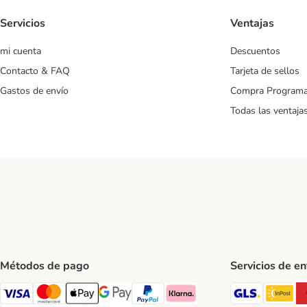
Servicios
Ventajas
mi cuenta
Descuentos
Contacto & FAQ
Tarjeta de sellos
Gastos de envío
Compra Program
Todas las ventaja
Métodos de pago
Servicios de e
GLS Ship
In
Visa Payment Method
Mastercard Payment Method
Apple Pay Payment Method
Google Pay Payment Method
PayPal Payment Method
Klarna Payment Method