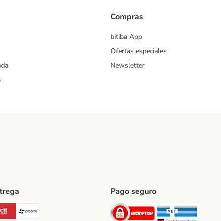
Compras
bitiba App
Ofertas especiales
ada
Newsletter
s
ntrega
Pago seguro
ping Method
Post Shipping Method
CTTExpress Shipping Method
paack Shipping Method
Security
Securit