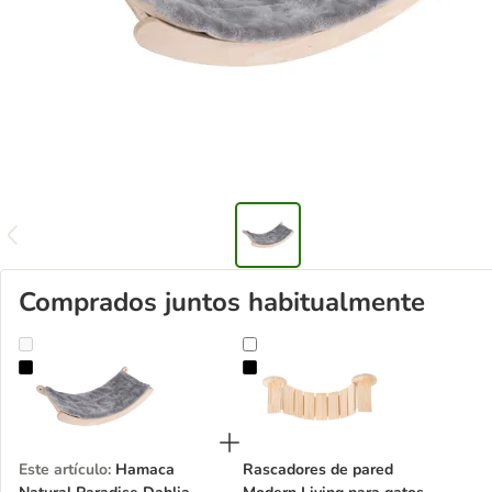
Comprados juntos habitualmente
Hamaca Natural Paradise Dahlia para gatos
Rascadores de pared Modern Livin
Este artículo
:
Hamaca
Rascadores de pared