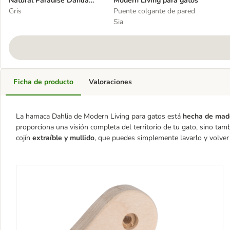
Natural Paradise Dahlia
Modern Living para gatos
para gatos
Gris
Puente colgante de pared
Sia
Ficha de producto
Valoraciones
La hamaca Dahlia de Modern Living para gatos está
hecha de mad
proporciona una visión completa del territorio de tu gato, sino t
cojín
extraíble y mullido
, que puedes simplemente lavarlo y volver 