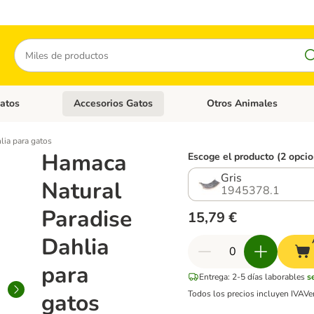
Buscar
atos
Accesorios Gatos
Otros Animales
goria abierto: Accesorios Perros
Menú de categoria abierto: Comida Gatos
Menú de categoria abierto:
lia para gatos
Hamaca
Escoge el producto (2 opci
Gris
Natural
1945378.1
Paradise
15,79 €
Dahlia
para
Entrega: 2-5 días laborables
s
gatos
Todos los precios incluyen IVA
Ve