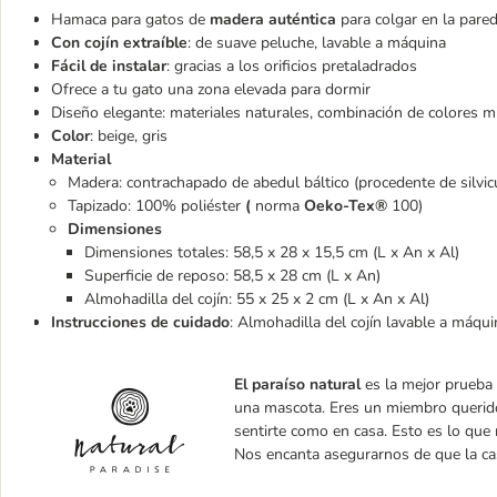
Hamaca para gatos de
madera auténtica
para colgar en la pare
Con cojín extraíble
: de suave peluche, lavable a máquina
Fácil de instalar
: gracias a los orificios pretaladrados
Ofrece a tu gato una zona elevada para dormir
Diseño elegante: materiales naturales, combinación de colores m
Color
: beige, gris
Material
Madera: contrachapado de abedul báltico (procedente de silvicu
Tapizado: 100% poliéster
(
norma
Oeko-Tex®
100)
Dimensiones
Dimensiones totales: 58,5 x 28 x 15,5 cm (L x An x Al)
Superficie de reposo: 58,5 x 28 cm (L x An)
Almohadilla del cojín: 55 x 25 x 2 cm (L x An x Al)
Instrucciones de cuidado
: Almohadilla del cojín lavable a máqui
El paraíso natural
es la mejor prueba
una mascota. Eres un miembro querido
sentirte como en casa. Esto es lo que
Nos encanta asegurarnos de que la cas