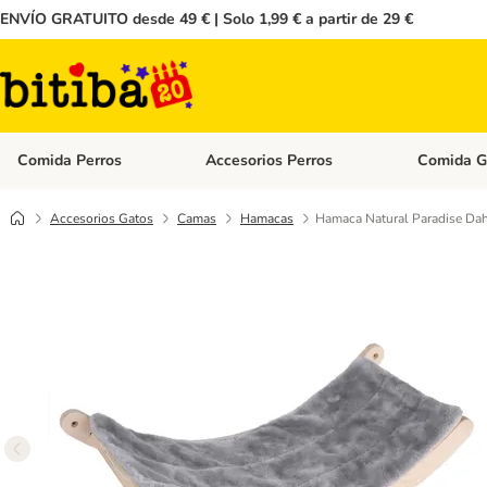
ENVÍO GRATUITO desde 49 € | Solo 1,99 € a partir de 29 €
Comida Perros
Accesorios Perros
Comida G
Menú de categoria abierto: Comida Perros
Menú de cate
Accesorios Gatos
Camas
Hamacas
Hamaca Natural Paradise Dah