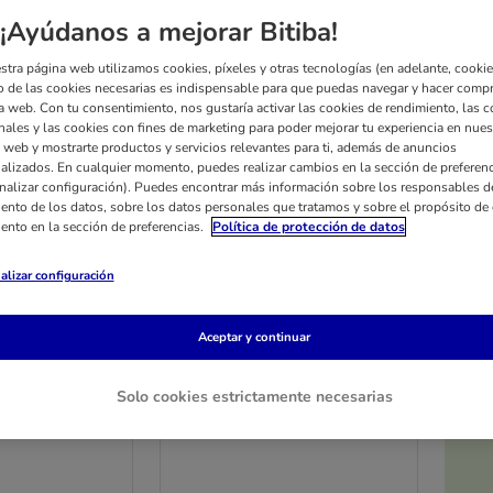
¡Ayúdanos a mejorar Bitiba!
stra página web utilizamos cookies, píxeles y otras tecnologías (en adelante, cookies
 de las cookies necesarias es indispensable para que puedas navegar y hacer comp
a web. Con tu consentimiento, nos gustaría activar las cookies de rendimiento, las c
nales y las cookies con fines de marketing para poder mejorar tu experiencia en nues
 web y mostrarte productos y servicios relevantes para ti, además de anuncios
alizados. En cualquier momento, puedes realizar cambios en la sección de preferenc
nalizar configuración). Puedes encontrar más información sobre los responsables d
iento de los datos, sobre los datos personales que tratamos y sobre el propósito de 
iento en la sección de preferencias.
Política de protección de datos
alizar configuración
4 opciones
Wild Pacific
Taste of the Wild Pacific
Aceptar y continuar
e
Stream Canine
Pack % - 2 x 12.2 kg ¡Mejor
Solo cookies estrictamente necesarias
precio por kg!