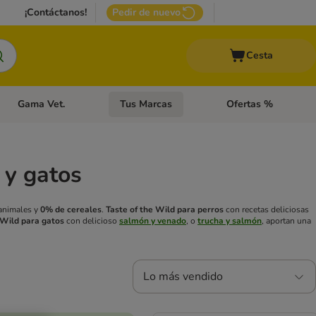
¡Contáctanos!
Pedir de nuevo
Cesta
Gama Vet.
Tus Marcas
Ofertas %
 Accesorios Gatos
Menú de categoria abierto: Otros Animales
Menú de categoria abierto: Gama Vet.
Menú de categoria abie
 y gatos
 animales y
0% de cereales
.
Taste of the Wild para perros
con recetas deliciosas
 Wild para gatos
con delicioso
salmón y venado
, o
trucha y salmón
, aportan una
Lo más vendido