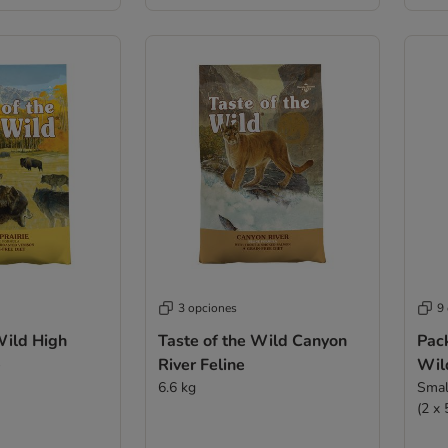
3 opciones
9
Wild High
Taste of the Wild Canyon
Pack
e
River Feline
6.6 kg
Smal
(2 x 