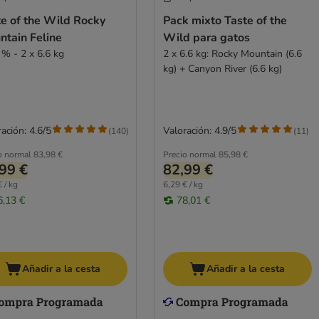
te of the Wild Rocky
Pack mixto Taste of the
ntain Feline
Wild para gatos
 % - 2 x 6.6 kg
2 x 6.6 kg: Rocky Mountain (6.6
kg) + Canyon River (6.6 kg)
ación: 4.6/5
Valoración: 4.9/5
(
140
)
(
11
)
o normal
83,98 €
Precio normal
85,98 €
99 €
82,99 €
 / kg
6,29 € / kg
6,13 €
78,01 €
Añadir a la cesta
Añadir a la cesta