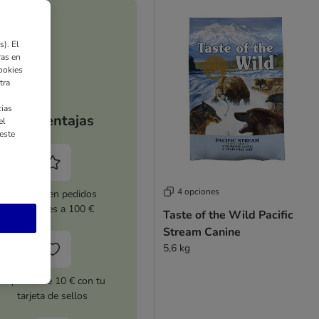
). El
ras en
ookies
tra
ias
Tus ventajas
el
este
4 opciones
5 % dto. en pedidos
superiores a 100 €
Taste of the Wild Pacific
Stream Canine
5,6 kg
Cupones de 10 € con tu
tarjeta de sellos