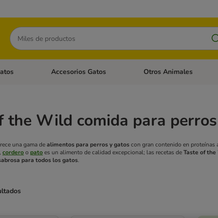
Buscar
atos
Accesorios Gatos
Otros Animales
goria abierto: Accesorios Perros
Menú de categoria abierto: Comida Gatos
Menú de categoria abierto:
f the Wild comida para perros
rece una gama de
alimentos para perros y gatos
con gran contenido en proteínas
,
cordero
o
pato
es un alimento de calidad excepcional; las recetas de
Taste of the
 sabrosa para todos los gatos
.
ultados