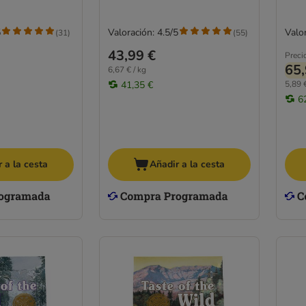
5
Valoración: 4.5/5
Valor
(
31
)
(
55
)
43,99 €
Preci
65,
6,67 € / kg
41,35 €
5,89 €
6
 a la cesta
Añadir a la cesta