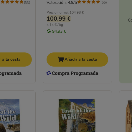
5
Valoración: 4.9/5
(
55
)
(
55
)
Precio normal
104,98 €
100,99 €
Co
4,14 € / kg
94,93 €
 a la cesta
Añadir a la cesta