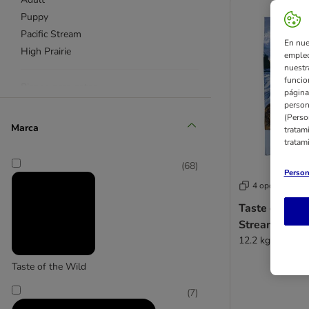
Puppy
Pacific Stream
En nue
High Prairie
empleo
nuestr
funcio
Pienso para gatos
página
Packs ahorro
person
(Perso
Marca
tratam
tratam
(
68
)
Person
4 opciones
Taste of the 
Stream Canin
12.2 kg
Taste of the Wild
(
7
)