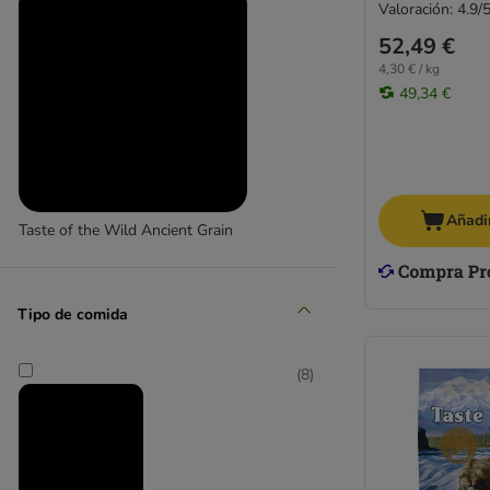
Valoración: 4.9/
52,49 €
4,30 € / kg
49,34 €
Añadir
Taste of the Wild Ancient Grain
(
15
)
Tipo de comida
(
8
)
Taste of the Wild Prey