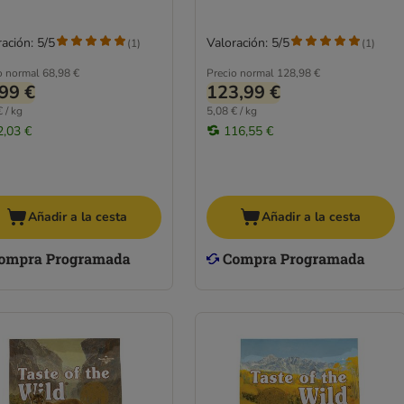
ación: 5/5
Valoración: 5/5
(
1
)
(
1
)
o normal
68,98 €
Precio normal
128,98 €
99 €
123,99 €
 / kg
5,08 € / kg
2,03 €
116,55 €
Añadir a la cesta
Añadir a la cesta