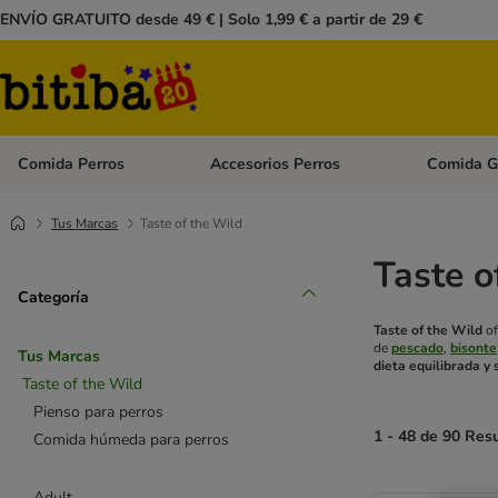
ENVÍO GRATUITO desde 49 € | Solo 1,99 € a partir de 29 €
Comida Perros
Accesorios Perros
Comida G
Menú de categoria abierto: Comida Perros
Menú de cate
Tus Marcas
Taste of the Wild
Taste o
Categoría
Taste of the Wild
of
de
pescado
,
bisonte
Tus Marcas
dieta equilibrada y
Taste of the Wild
Pienso para perros
1 - 48 de 90 Res
Comida húmeda para perros
Adult