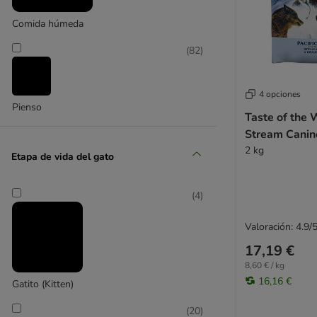
Comida húmeda
(
82
)
4 opciones
Pienso
Taste of the 
Stream Canin
2 kg
Etapa de vida del gato
(
4
)
Valoración: 4.9/
17,19 €
8,60 € / kg
16,16 €
Gatito (Kitten)
(
20
)