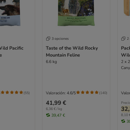
3 opciones
2
Wild Pacific
Taste of the Wild Rocky
Pack
e
Mountain Feline
Wil
6.6 kg
2 x 
Cany
5
Valoración: 4.6/5
Valor
(
55
)
(
140
)
41,99 €
Preci
32,
6,36 € / kg
39,47 €
8,10 €
3