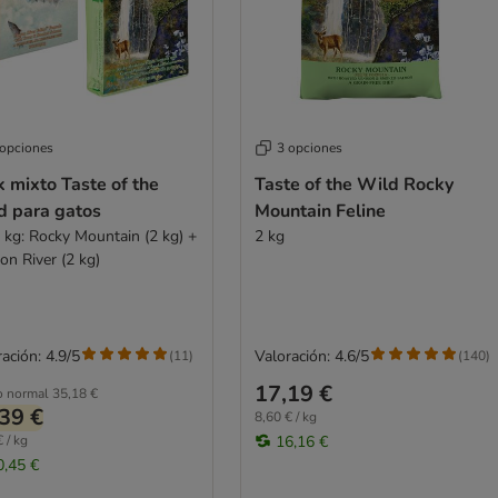
 opciones
3 opciones
 mixto Taste of the
Taste of the Wild Rocky
d para gatos
Mountain Feline
2 kg: Rocky Mountain (2 kg) +
2 kg
on River (2 kg)
ación: 4.9/5
Valoración: 4.6/5
(
11
)
(
140
)
17,19 €
o normal
35,18 €
39 €
8,60 € / kg
 / kg
16,16 €
0,45 €