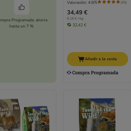
Valoración: 4.9/5
(
55
)
34,49 €
6,16 € / kg
mpra Programada: ahorra
32,42 €
hasta un 7 %
Añadir a la cesta