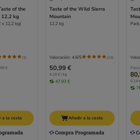
Taste of the
Taste of the Wild Sierra
Tas
,6 / 12,2 kg
Mountain
Mou
2 x 12,2 kg)
12,2 kg
Pack
Valoración: 4.6/5
Valor
(
1
)
(
23
)
50,99 €
98 €
Preci
80,
4,18 € / kg
47,93 €
6,14 €
7
 a la cesta
Añadir a la cesta