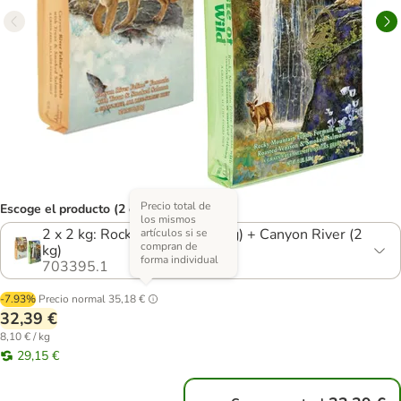
Precio total de
Escoge el producto (2 opciones)
los mismos
2 x 2 kg: Rocky Mountain (2 kg) + Canyon River (2
artículos si se
compran de
kg)
forma individual
703395.1
-7.93%
Precio normal
35,18 €
32,39 €
8,10 € / kg
29,15 €