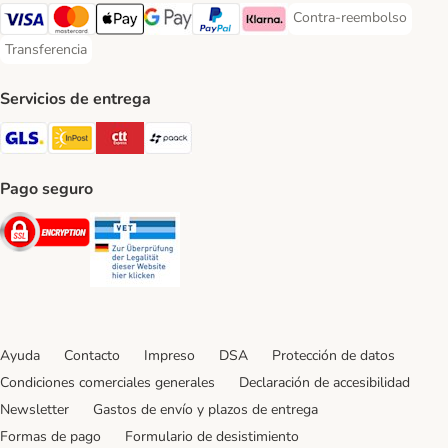
Contra-reembolso
Contra-reembolso Paym
Visa Payment Method
Mastercard Payment Method
Apple Pay Payment Method
Google Pay Payment Method
PayPal Payment Method
Klarna Payment Method
Transferencia
Transferencia Payment Method
Servicios de entrega
GLS Shipping Method
InPost Shipping Method
CTTExpress Shipping Method
paack Shipping Method
Pago seguro
Security
Security
Ayuda
Contacto
Impreso
DSA
Protección de datos
Condiciones comerciales generales
Declaración de accesibilidad
Newsletter
Gastos de envío y plazos de entrega
Formas de pago
Formulario de desistimiento