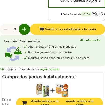
32,39 €
Compra puntual
29,15 
-10%
Añadir a la cesta
Añadir a la cesta
Más información
Compra Programada
Ahorra hasta un 7 % en tus productos
Recibe regularmente tus productos
Modifica, pausa o cancela en cualquier momento
Entrega: 2-5 días laborables
seguir leyendo
Comprados juntos habitualmente
Precio
Añadir ambos a la
Añadir ambos a la
total
cesta
cesta