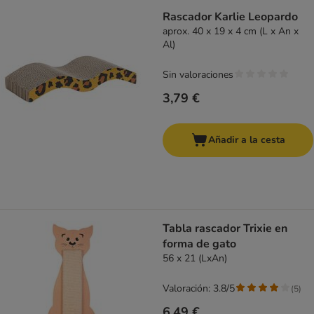
Rascador Karlie Leopardo
aprox. 40 x 19 x 4 cm (L x An x
Al)
Sin valoraciones
3,79 €
Añadir a la cesta
Tabla rascador Trixie en
forma de gato
56 x 21 (LxAn)
Valoración: 3.8/5
(
5
)
6,49 €