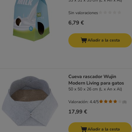
33 x 31 x 55 cm (L x An x Al)
Sin valoraciones
6,79 €
Añadir a la cesta
Cueva rascador Wujin
Modern Living para gatos
50 x 50 x 26 cm (L x An x Al)
Valoración: 4.4/5
(
8
)
17,99 €
Añadir a la cesta