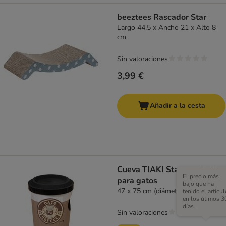
beeztees Rascador Star
Largo 44,5 x Ancho 21 x Alto 8
cm
Sin valoraciones
3,99 €
Añadir a la cesta
Cueva TIAKI Starcats Coffee
El precio más
para gatos
bajo que ha
47 x 75 cm (diámetro x Al)
tenido el artícul
en los útimos 3
días.
Sin valoraciones