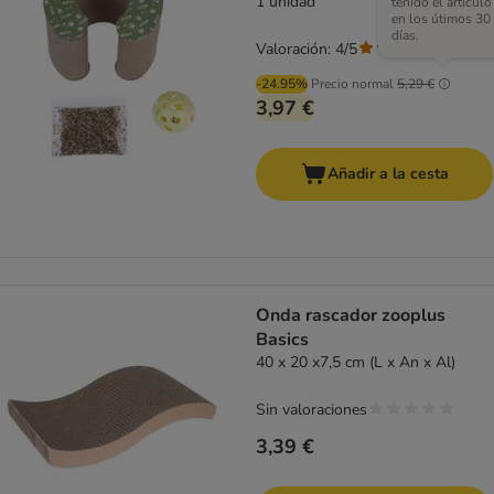
1 unidad
tenido el artículo
en los útimos 30
días.
Valoración: 4/5
(
1
)
-24.95%
Precio normal
5,29 €
3,97 €
Añadir a la cesta
Onda rascador zooplus
Basics
40 x 20 x7,5 cm (L x An x Al)
Sin valoraciones
3,39 €