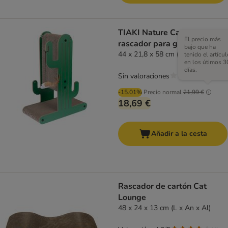
TIAKI Nature Cactus
El precio más
rascador para gatos
bajo que ha
44 x 21,8 x 58 cm (L x An x Al)
tenido el artícul
en los útimos 3
días.
Sin valoraciones
-15.01%
Precio normal
21,99 €
18,69 €
Añadir a la cesta
Rascador de cartón Cat
Lounge
48 x 24 x 13 cm (L x An x Al)