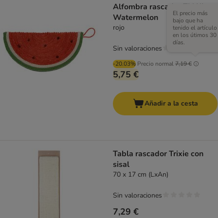
Alfombra rascador TIAKI
El precio más
Watermelon
bajo que ha
rojo
tenido el artículo
en los útimos 30
días.
Sin valoraciones
-20.03%
Precio normal
7,19 €
5,75 €
Añadir a la cesta
Tabla rascador Trixie con
sisal
70 x 17 cm (LxAn)
Sin valoraciones
7,29 €