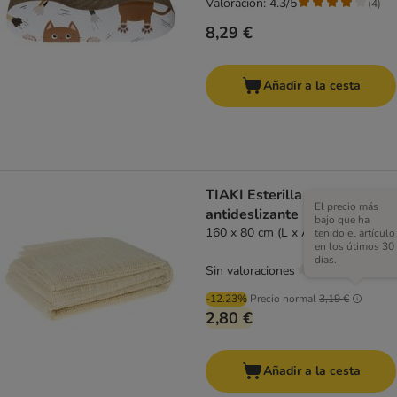
Valoración: 4.3/5
(
4
)
8,29 €
Añadir a la cesta
TIAKI Esterilla
El precio más
antideslizante
bajo que ha
160 x 80 cm (L x An)
tenido el artículo
en los útimos 30
días.
Sin valoraciones
-12.23%
Precio normal
3,19 €
2,80 €
Añadir a la cesta