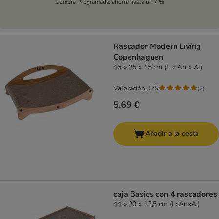
Compra Programada: ahorra hasta un 7 %
Rascador Modern Living
Copenhaguen
45 x 25 x 15 cm (L x An x Al)
Valoración: 5/5
(
2
)
5,69 €
Añadir a la cesta
caja Basics con 4 rascadores
44 x 20 x 12,5 cm (LxAnxAl)