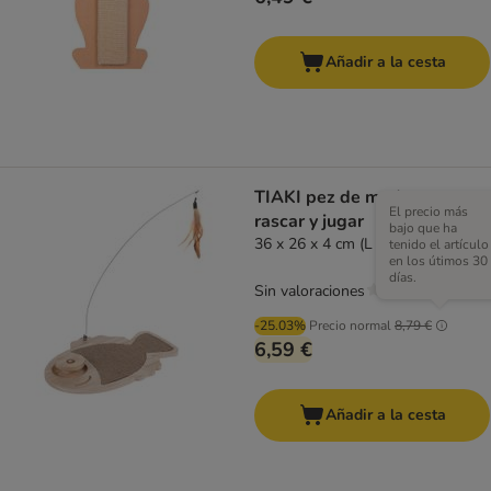
Añadir a la cesta
TIAKI pez de madera para
El precio más
rascar y jugar
bajo que ha
36 x 26 x 4 cm (L x An x Al)
tenido el artículo
en los útimos 30
días.
Sin valoraciones
-25.03%
Precio normal
8,79 €
6,59 €
Añadir a la cesta