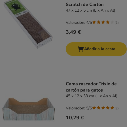
Scratch de Cartón
47 x 12 x 5 cm (L x An x Al)
Valoración: 4/5
(
1
)
3,49 €
Añadir a la cesta
Cama rascador Trixie de
cartón para gatos
45 x 12 x 33 cm (L x An x Al)
Valoración: 5/5
(
2
)
10,29 €