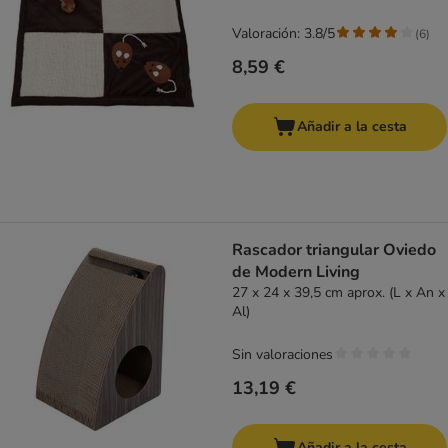
Valoración: 3.8/5
(
6
)
8,59 €
Añadir a la cesta
Rascador triangular Oviedo
de Modern Living
27 x 24 x 39,5 cm aprox. (L x An x
Al)
Sin valoraciones
13,19 €
Añadir a la cesta