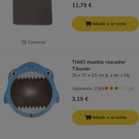
11,79 €
Añadir a la cesta
2 opciones
TIAKI mueble rascador
Tiburón
35 x 37 x 2,5 cm (L x An x Al)
Valoración: 2.5/5
(
2
)
3,19 €
Añadir a la cesta