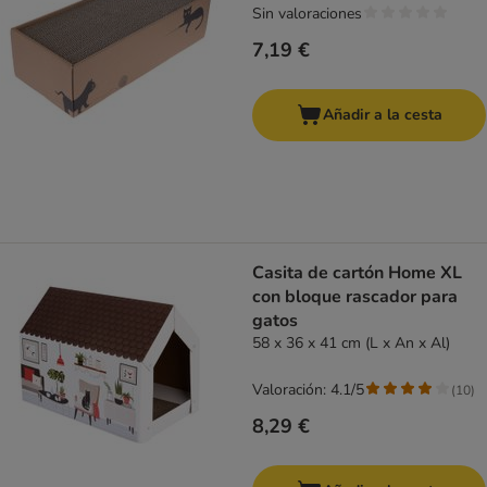
Sin valoraciones
7,19 €
Añadir a la cesta
Casita de cartón Home XL
con bloque rascador para
gatos
58 x 36 x 41 cm (L x An x Al)
Valoración: 4.1/5
(
10
)
8,29 €