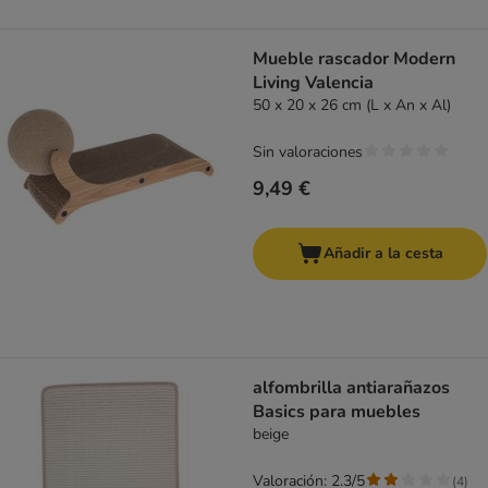
Mueble rascador Modern
Living Valencia
50 x 20 x 26 cm (L x An x Al)
Sin valoraciones
9,49 €
Añadir a la cesta
alfombrilla antiarañazos
Basics para muebles
beige
Valoración: 2.3/5
(
4
)