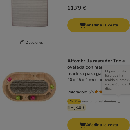
11,79 €
Añadir a la cesta
2 opciones
Alfombrilla rascador Trixie
ovalada con marco de
El precio más
madera para gatos
bajo que ha
46 x 25 x 4 cm (L x An x Al)
tenido el artícul
en los útimos 3
días.
Valoración: 5/5
(
1
)
-25.01%
Precio normal
17,79 €
13,34 €
Añadir a la cesta