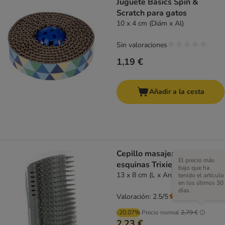
Juguete Basics Spin &
Scratch para gatos
10 x 4 cm (Diám x Al)
Sin valoraciones
1,19 €
Añadir a la cesta
Cepillo masajeador para
El precio más
esquinas Trixie para gatos
bajo que ha
13 x 8 cm (L x An)
tenido el artículo
en los útimos 30
días.
Valoración: 2.5/5
(
4
)
-20.07%
Precio normal
2,79 €
2,23 €