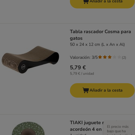
Añadir a la cesta
Tabla rascador Cosma para
gatos
50 x 24 x 12 cm (L x An x Al)
Valoración: 3/5
(
2
)
5,79 €
5,79 € / unidad
Añadir a la cesta
TIAKI juguete rascador
El precio más
acordeón 4 en 1
bajo que ha