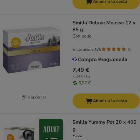
Añadir a la cesta
Smilla Deluxe Mousse 12 x
85 g
Con pollo
Valoración: 5/5
(
5
)
7,49 €
7,34 € / kg
6,97 €
5 opciones
Añadir a la cesta
Smilla Yummy Pot 20 x 400
g
Pavo