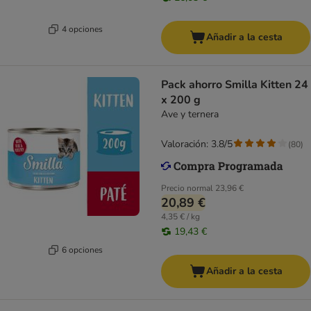
4 opciones
Añadir a la cesta
Pack ahorro Smilla Kitten 24
x 200 g
Ave y ternera
Valoración: 3.8/5
(
80
)
Precio normal
23,96 €
20,89 €
4,35 € / kg
19,43 €
6 opciones
Añadir a la cesta