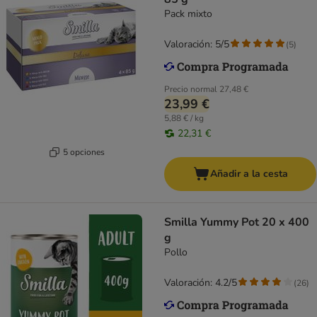
Pack mixto
Valoración: 5/5
(
5
)
Precio normal
27,48 €
23,99 €
5,88 € / kg
22,31 €
5 opciones
Añadir a la cesta
Smilla Yummy Pot 20 x 400
g
Pollo
Valoración: 4.2/5
(
26
)