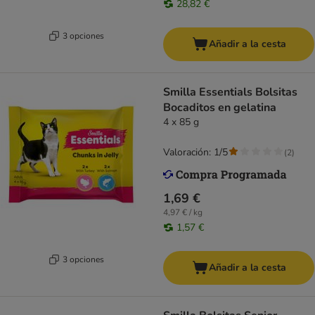
28,82 €
3 opciones
Añadir a la cesta
Smilla Essentials Bolsitas
Bocaditos en gelatina
4 x 85 g
Valoración: 1/5
(
2
)
1,69 €
4,97 € / kg
1,57 €
3 opciones
Añadir a la cesta