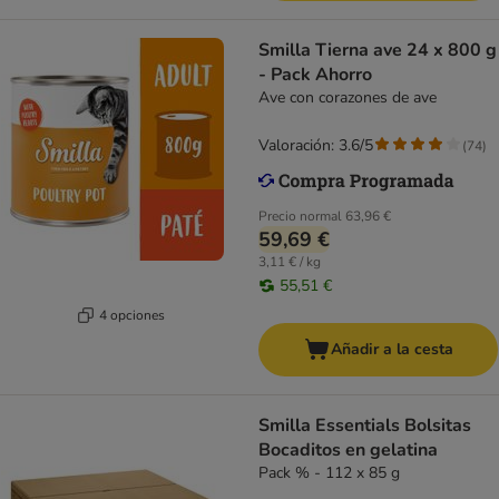
Smilla Tierna ave 24 x 800 g
- Pack Ahorro
Ave con corazones de ave
Valoración: 3.6/5
(
74
)
Precio normal
63,96 €
59,69 €
3,11 € / kg
55,51 €
4 opciones
Añadir a la cesta
Smilla Essentials Bolsitas
Bocaditos en gelatina
Pack % - 112 x 85 g