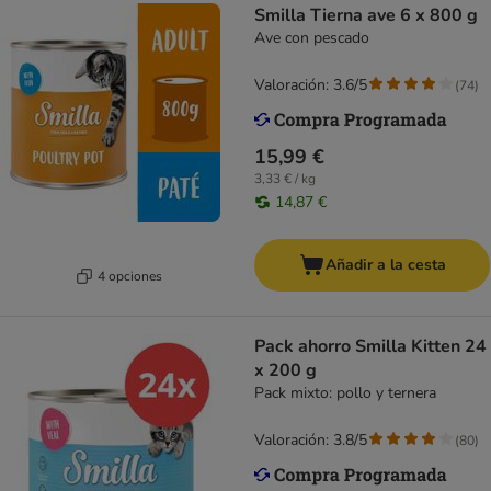
Smilla Tierna ave 6 x 800 g
Ave con pescado
Valoración: 3.6/5
(
74
)
15,99 €
3,33 € / kg
14,87 €
Añadir a la cesta
4 opciones
Pack ahorro Smilla Kitten 24
x 200 g
Pack mixto: pollo y ternera
Valoración: 3.8/5
(
80
)