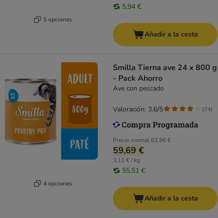
5,94 €
5 opciones
Añadir a la cesta
Smilla Tierna ave 24 x 800 g
- Pack Ahorro
Ave con pescado
Valoración: 3.6/5
(
74
)
Precio normal
63,96 €
59,69 €
3,11 € / kg
55,51 €
4 opciones
Añadir a la cesta