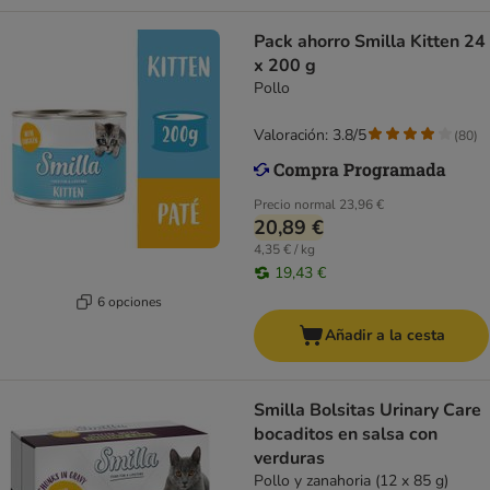
Pack ahorro Smilla Kitten 24
x 200 g
Pollo
Valoración: 3.8/5
(
80
)
Precio normal
23,96 €
20,89 €
4,35 € / kg
19,43 €
6 opciones
Añadir a la cesta
Smilla Bolsitas Urinary Care
bocaditos en salsa con
verduras
Pollo y zanahoria (12 x 85 g)