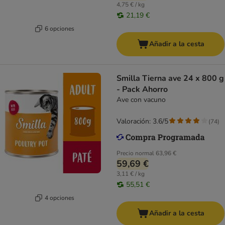
4,75 € / kg
21,19 €
6 opciones
Añadir a la cesta
Smilla Tierna ave 24 x 800 g
- Pack Ahorro
Ave con vacuno
Valoración: 3.6/5
(
74
)
Precio normal
63,96 €
59,69 €
3,11 € / kg
55,51 €
4 opciones
Añadir a la cesta