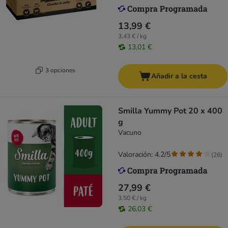
13,99 €
3,43 € / kg
13,01 €
3 opciones
Añadir a la cesta
Smilla Yummy Pot 20 x 400
g
Vacuno
Valoración: 4.2/5
(
26
)
27,99 €
3,50 € / kg
26,03 €