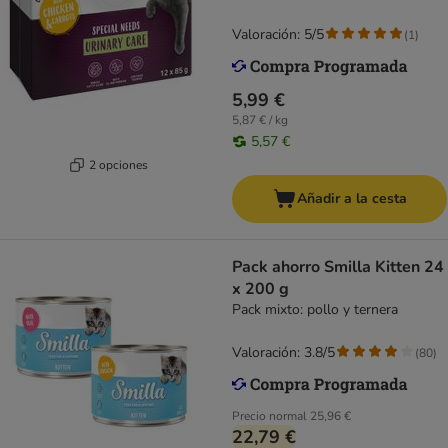
Valoración: 5/5
(
1
)
5,99 €
5,87 € / kg
5,57 €
2 opciones
Añadir a la cesta
Pack ahorro Smilla Kitten 24
x 200 g
Pack mixto: pollo y ternera
Valoración: 3.8/5
(
80
)
Precio normal
25,96 €
22,79 €