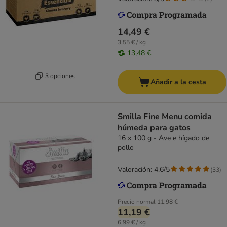
14,49 €
3,55 € / kg
13,48 €
3 opciones
Añadir a la cesta
Smilla Fine Menu comida
húmeda para gatos
16 x 100 g - Ave e hígado de
pollo
Valoración: 4.6/5
(
33
)
Precio normal
11,98 €
11,19 €
6,99 € / kg