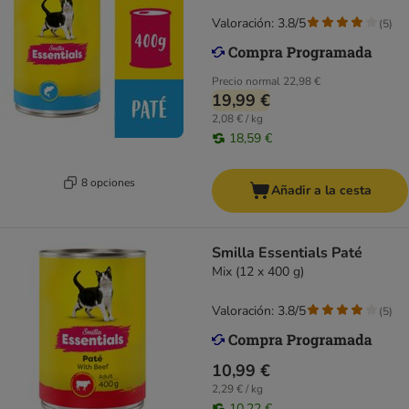
Valoración: 3.8/5
(
5
)
Precio normal
22,98 €
19,99 €
2,08 € / kg
18,59 €
8 opciones
Añadir a la cesta
Smilla Essentials Paté
Mix (12 x 400 g)
Valoración: 3.8/5
(
5
)
10,99 €
2,29 € / kg
10,22 €