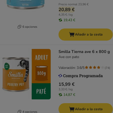
Precio normal
23,96 €
20,89 €
4,35 € / kg
19,43 €
6 opciones
Añadir a la cesta
Smilla Tierna ave 6 x 800 g
Ave con pato
Valoración: 3.6/5
(
74
)
15,99 €
3,33 € / kg
14,87 €
Añadir a la cesta
4 opciones