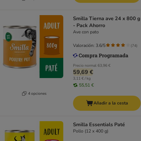
Smilla Tierna ave 24 x 800 g
- Pack Ahorro
Ave con pato
Valoración: 3.6/5
(
74
)
Precio normal
63,96 €
59,69 €
3,11 € / kg
55,51 €
4 opciones
Añadir a la cesta
Smilla Essentials Paté
Pollo (12 x 400 g)