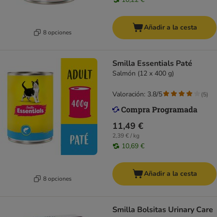
Añadir a la cesta
8 opciones
Smilla Essentials Paté
Salmón (12 x 400 g)
Valoración: 3.8/5
(
5
)
11,49 €
2,39 € / kg
10,69 €
Añadir a la cesta
8 opciones
Smilla Bolsitas Urinary Care