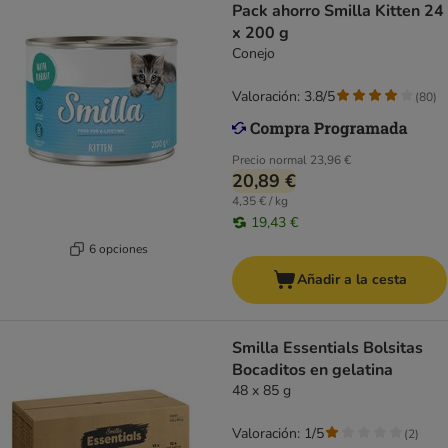
Pack ahorro Smilla Kitten 24
x 200 g
Conejo
Valoración: 3.8/5
(
80
)
Precio normal
23,96 €
20,89 €
4,35 € / kg
19,43 €
6 opciones
Añadir a la cesta
Smilla Essentials Bolsitas
Bocaditos en gelatina
48 x 85 g
Valoración: 1/5
(
2
)