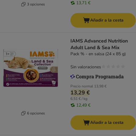
13,71 €
3 opciones
Añadir a la cesta
IAMS Advanced Nutrition
Adult Land & Sea Mix
Pack % - en salsa (24 x 85 g)
Sin valoraciones
Precio normal
13,98 €
13,29 €
6,51 € / kg
12,49 €
6 opciones
Añadir a la cesta