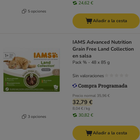
24,62 €
5 opciones
Añadir a la cesta
IAMS Advanced Nutrition
Grain Free Land Collection
en salsa
Pack % - 48 x 85 g
Sin valoraciones
Precio normal
35,96 €
32,79 €
8,04 € / kg
30,82 €
3 opciones
Añadir a la cesta