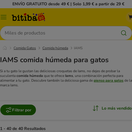
ENVÍO GRATUITO desde 49 € | Solo 1,99 € a partir de 29 €
Menú
Buscar
Comida Gatos
Comida húmeda
IAMS
IAMS comida húmeda para gatos
Si a tu gato le gustan las deliciosas croquetas de Iams, no dejes de probar la
suculenta
comida húmeda
que te ofrece
Iams
, una combinación perfecta para
alimentar a tu gato.
Descubre también la deliciosa gama de
pienso para gatos
de la
marca Iams.
Lo más vendido
Filtrar por
1 - 40 de 40 Resultados