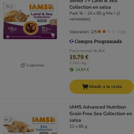
Senior 7+ Land & Sea
Collection en salsa
Pack % - 24 x 85 g Mix I (2
variedades)
Valoración: 2/5
(
1
)
Precio normal
16,38 €
15,79 €
7,74 € / kg
2 opciones
14,84 €
Añadir a la cesta
IAMS Advanced Nutrition
Grain Free Sea Collection en
salsa
12 x 85 g