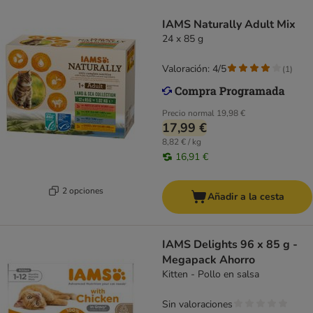
IAMS Naturally Adult Mix
24 x 85 g
Valoración: 4/5
(
1
)
Precio normal
19,98 €
17,99 €
8,82 € / kg
16,91 €
2 opciones
Añadir a la cesta
IAMS Delights 96 x 85 g -
Megapack Ahorro
Kitten - Pollo en salsa
Sin valoraciones