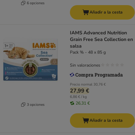
6 opciones
Añadir a la cesta
IAMS Advanced Nutrition
Grain Free Sea Collection en
salsa
Pack % - 48 x 85 g
Sin valoraciones
Precio normal
30,76 €
27,99 €
6,86 € / kg
26,31 €
3 opciones
Añadir a la cesta