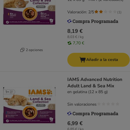
Valoración: 2/5
(
1
)
8,19 €
8,03 € / kg
7,70 €
2 opciones
Añadir a la cesta
IAMS Advanced Nutrition
Adult Land & Sea Mix
en gelatina (12 x 85 g)
Sin valoraciones
6,99 €
6,85 € / kg