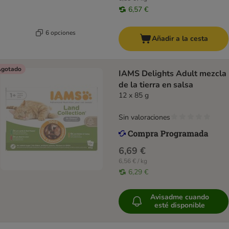
6,57 €
6 opciones
Añadir a la cesta
gotado
IAMS Delights Adult mezcla
de la tierra en salsa
12 x 85 g
Sin valoraciones
6,69 €
6,56 € / kg
6,29 €
Avisadme cuando
esté disponible