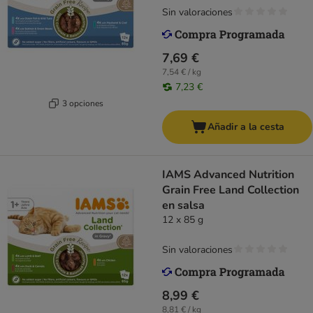
Sin valoraciones
7,69 €
7,54 € / kg
7,23 €
3 opciones
Añadir a la cesta
IAMS Advanced Nutrition
Grain Free Land Collection
en salsa
12 x 85 g
Sin valoraciones
8,99 €
8,81 € / kg