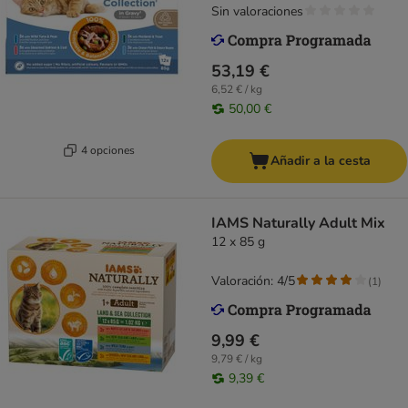
Sin valoraciones
53,19 €
6,52 € / kg
50,00 €
4 opciones
Añadir a la cesta
IAMS Naturally Adult Mix
12 x 85 g
Valoración: 4/5
(
1
)
9,99 €
9,79 € / kg
9,39 €