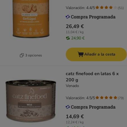
Valoración: 4.4/5
(
51
)
26,49 €
11,04 € / kg
24,90 €
Añadir a la cesta
3 opciones
catz finefood en latas 6 x
200 g
Venado
Valoración: 4.5/5
(
79
)
14,69 €
12,24 € / kg