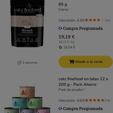
85 g
Ciervo
Valoración: 4.3/5
(
20
)
19,19 €
28,22 € / kg
18,04 €
Añadir a la cesta
3 opciones
catz finefood en latas 12 x
200 g - Pack Ahorro
Pack de prueba I
Valoración: 4.5/5
(
79
)