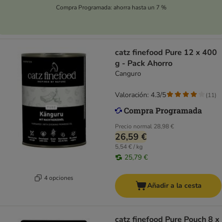
Compra Programada: ahorra hasta un 7 %
catz finefood Pure 12 x 400
g - Pack Ahorro
Canguro
Valoración: 4.3/5
(
11
)
Precio normal
28,98 €
26,59 €
5,54 € / kg
25,79 €
4 opciones
Añadir a la cesta
catz finefood Pure Pouch 8 x