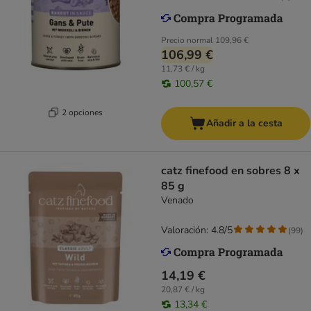
Precio normal
109,96 €
106,99 €
11,73 € / kg
100,57 €
2 opciones
Añadir a la cesta
catz finefood en sobres 8 x
85 g
Venado
Valoración: 4.8/5
(
99
)
14,19 €
20,87 € / kg
13,34 €