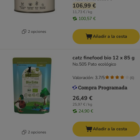
106,99 €
11,73 € / kg
100,57 €
2 opciones
Añadir a la cesta
catz finefood bio 12 x 85 g
No.505 Pato ecológico
Valoración: 3.7/5
(
6
)
26,49 €
25,97 € / kg
24,90 €
Añadir a la cesta
2 opciones