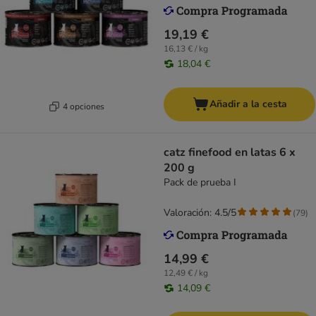
19,19 €
16,13 € / kg
18,04 €
Añadir a la cesta
4 opciones
catz finefood en latas 6 x
200 g
Pack de prueba I
Valoración: 4.5/5
(
79
)
14,99 €
12,49 € / kg
14,09 €