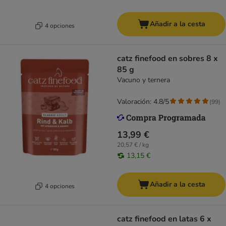
Añadir a la cesta
4 opciones
catz finefood en sobres 8 x
85 g
Vacuno y ternera
Valoración: 4.8/5
(
99
)
13,99 €
20,57 € / kg
13,15 €
Añadir a la cesta
4 opciones
catz finefood en latas 6 x