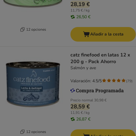
28,19 €
11,75 € / kg
26,50 €
12 opciones
Añadir a la cesta
catz finefood en latas 12 x
200 g - Pack Ahorro
Salmón y ave
Valoración: 4.5/5
(
79
)
Precio normal
30,98 €
28,59 €
11,91 € / kg
26,87 €
12 opciones