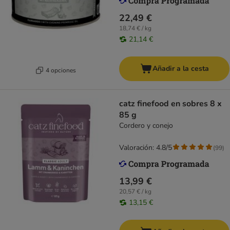
22,49 €
18,74 € / kg
21,14 €
Añadir a la cesta
4 opciones
catz finefood en sobres 8 x
85 g
Cordero y conejo
Valoración: 4.8/5
(
99
)
13,99 €
20,57 € / kg
13,15 €