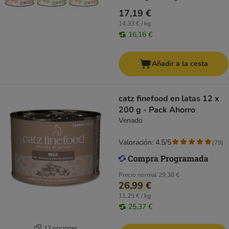
17,19 €
14,33 € / kg
16,16 €
Añadir a la cesta
catz finefood en latas 12 x
200 g - Pack Ahorro
Venado
Valoración: 4.5/5
(
79
)
Precio normal
29,38 €
26,99 €
11,25 € / kg
25,37 €
12 opciones