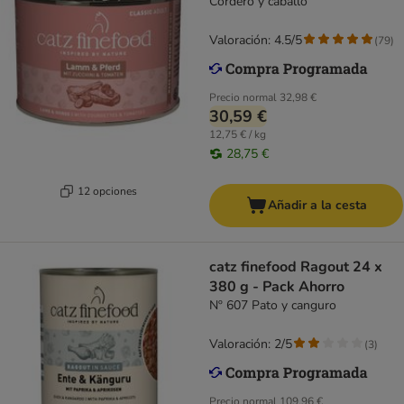
Cordero y caballo
Valoración: 4.5/5
(
79
)
Precio normal
32,98 €
30,59 €
12,75 € / kg
28,75 €
12 opciones
Añadir a la cesta
catz finefood Ragout 24 x
380 g - Pack Ahorro
Nº 607 Pato y canguro
Valoración: 2/5
(
3
)
Precio normal
109,96 €