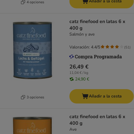
Añadir a la cesta
4 opciones
catz finefood en latas 6 x
400 g
Salmón y ave
Valoración: 4.4/5
(
51
)
26,49 €
11,04 € / kg
24,90 €
Añadir a la cesta
3 opciones
catz finefood en latas 6 x
400 g
Ave