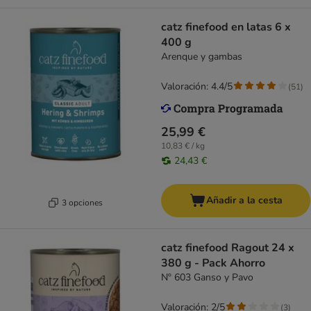
catz finefood en latas 6 x
400 g
Arenque y gambas
Valoración: 4.4/5
(
51
)
25,99 €
10,83 € / kg
24,43 €
Añadir a la cesta
3 opciones
catz finefood Ragout 24 x
380 g - Pack Ahorro
Nº 603 Ganso y Pavo
Valoración: 2/5
(
3
)