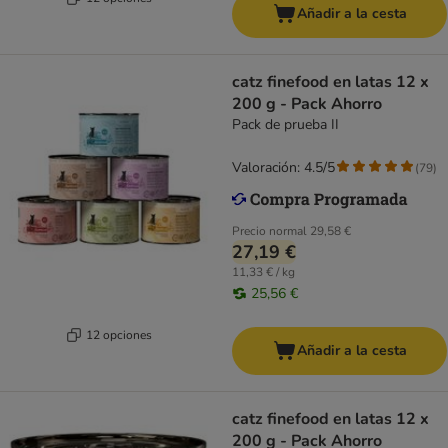
Añadir a la cesta
catz finefood en latas 12 x
200 g - Pack Ahorro
Pack de prueba II
Valoración: 4.5/5
(
79
)
Precio normal
29,58 €
27,19 €
11,33 € / kg
25,56 €
12 opciones
Añadir a la cesta
catz finefood en latas 12 x
200 g - Pack Ahorro