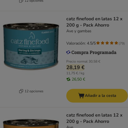
12 opciones
catz finefood en latas 12 x
200 g - Pack Ahorro
Ave y gambas
Valoración: 4.5/5
(
79
)
Precio normal
30,58 €
28,19 €
11,75 € / kg
26,50 €
12 opciones
Añadir a la cesta
catz finefood en latas 12 x
200 g - Pack Ahorro
Ave