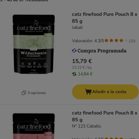
catz finefood Pure Pouch 8 x
85 g
Jabalí
Valoración: 4.3/5
(
20
)
15,79 €
23,22 € / kg
14,84 €
Añadir a la cesta
3 opciones
catz finefood Pure Pouch 8 x
85 g
Nº 123 Caballo