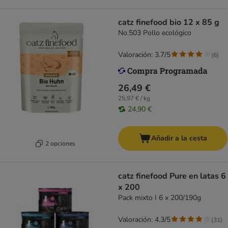
catz finefood bio 12 x 85 g
No.503 Pollo ecológico
Valoración: 3.7/5
(
6
)
26,49 €
25,97 € / kg
24,90 €
Añadir a la cesta
2 opciones
catz finefood Pure en latas 6
x 200
Pack mixto I 6 x 200/190g
Valoración: 4.3/5
(
31
)