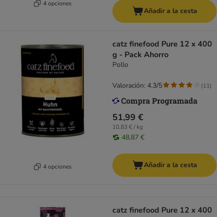
4 opciones
Añadir a la cesta
catz finefood Pure 12 x 400
g - Pack Ahorro
Pollo
Valoración: 4.3/5
(
11
)
51,99 €
10,83 € / kg
48,87 €
Añadir a la cesta
4 opciones
catz finefood Pure 12 x 400