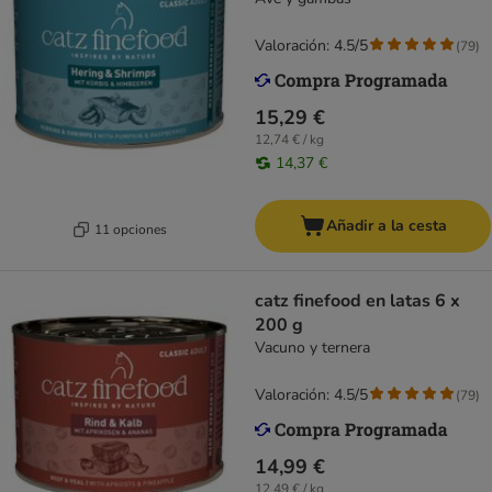
Valoración: 4.5/5
(
79
)
15,29 €
12,74 € / kg
14,37 €
Añadir a la cesta
11 opciones
catz finefood en latas 6 x
200 g
Vacuno y ternera
Valoración: 4.5/5
(
79
)
14,99 €
12,49 € / kg