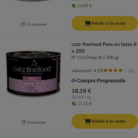
14,09 €
Añadir a la cesta
11 opciones
catz finefood Pure en latas 6
x 200
Nº 113 Oveja (6 x 200 g)
Valoración: 4.3/5
(
31
)
18,19 €
15,16 € / kg
17,10 €
Añadir a la cesta
4 opciones