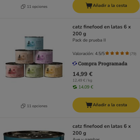
Añadir a la cesta
11 opciones
catz finefood en latas 6 x
200 g
Pack de prueba II
Valoración: 4.5/5
(
79
)
14,99 €
12,49 € / kg
14,09 €
Añadir a la cesta
11 opciones
catz finefood en latas 6 x
200 g
Ave y gambas