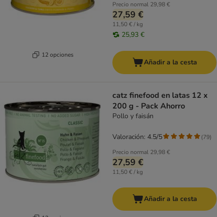
Precio normal
29,98 €
27,59 €
11,50 € / kg
25,93 €
12 opciones
Añadir a la cesta
catz finefood en latas 12 x
200 g - Pack Ahorro
Pollo y faisán
Valoración: 4.5/5
(
79
)
Precio normal
29,98 €
27,59 €
11,50 € / kg
Añadir a la cesta