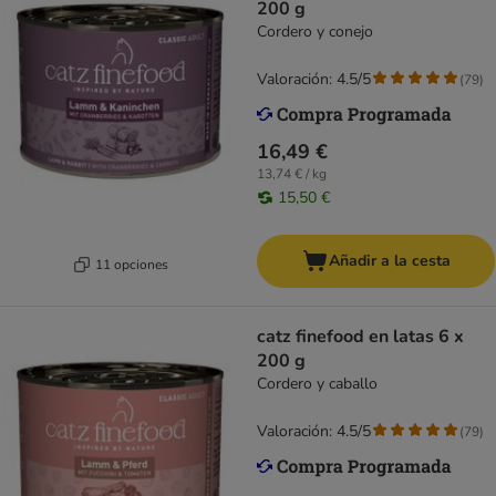
200 g
Cordero y conejo
Valoración: 4.5/5
(
79
)
16,49 €
13,74 € / kg
15,50 €
Añadir a la cesta
11 opciones
catz finefood en latas 6 x
200 g
Cordero y caballo
Valoración: 4.5/5
(
79
)