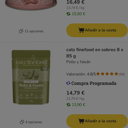
16,49 €
13,74 € / kg
15,50 €
Añadir a la cesta
11 opciones
catz finefood en sobres 8 x
85 g
Pollo y faisán
Valoración: 4.8/5
(
99
)
14,79 €
21,75 € / kg
13,90 €
Añadir a la cesta
4 opciones