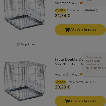
días.
Valoración: 4.2/5
(
117
)
-25.01%
Precio normal
28,99 €
21,74 €
Añadir a la cesta
5 opciones
El precio más
Jaula Double Door
bajo que ha
55 x 78 x 61 cm (An x P x Al)
tenido el artícul
en los útimos 3
días.
Valoración: 4.2/5
(
117
)
-24.54%
Precio normal
37,49 €
28,29 €
Añadir a la cesta