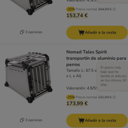
Valoración: 4.5/5
(
2
)
-25%
Precio normal
204,99 €
153,74 €
3 opciones
Añadir a la cesta
Nomad Tales Spirit
transportín de aluminio para
perros
El precio más
Tamaño L: 67,5 x 92 x 68 cm (An
bajo que ha
x L x Al)
tenido el artículo
en los útimos 30
días.
Valoración: 4.5/5
(
2
)
-25%
Precio normal
231,99 €
173,99 €
3 opciones
Añadir a la cesta