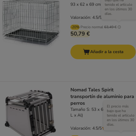
bajo que ha
93 x 62 x 69 cm (L x An x Al)
tenido el artículo
en los útimos 30
días.
Valoración: 4.5/5
(
68
)
-20%
Precio normal
63,49 €
50,79 €
Añadir a la cesta
Nomad Tales Spirit
transportín de aluminio para
perros
El precio más
Tamaño S: 53 x 68 x 61 cm (An x
bajo que ha
L x Al)
tenido el artículo
en los útimos 30
días.
Valoración: 4.5/5
(
2
)