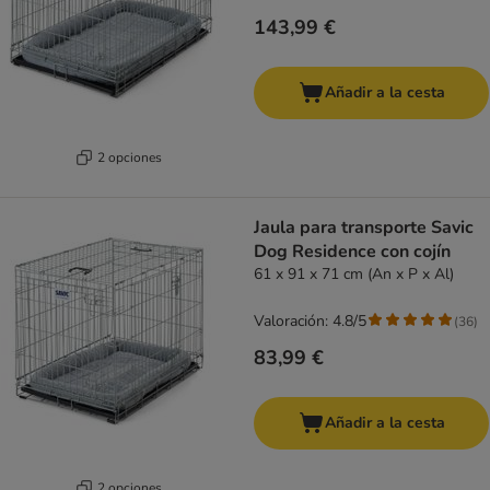
143,99 €
Añadir a la cesta
2 opciones
Jaula para transporte Savic
Dog Residence con cojín
61 x 91 x 71 cm (An x P x Al)
Valoración: 4.8/5
(
36
)
83,99 €
Añadir a la cesta
2 opciones