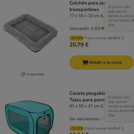
Colchón para jaulas y
El precio más
transportines
bajo que ha
77 x 55 x 10 cm (L x An x Al)
tenido el artícul
en los útimos 3
días.
Valoración: 4.3/5
(
130
)
-18.44%
Precio normal
25,49 €
20,79 €
Añadir a la cesta
4 opciones
Caseta plegable Nomad
El precio más
Tales para perros
bajo que ha
83 x 50 x 47 cm (L x An x Al)
tenido el artícul
en los útimos 3
días.
Sin valoraciones
-25.01%
Precio normal
17,79 €