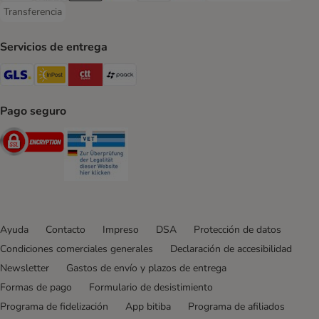
Transferencia
Transferencia Payment Method
Servicios de entrega
GLS Shipping Method
InPost Shipping Method
CTTExpress Shipping Method
paack Shipping Method
Pago seguro
Security
Security
Ayuda
Contacto
Impreso
DSA
Protección de datos
Condiciones comerciales generales
Declaración de accesibilidad
Newsletter
Gastos de envío y plazos de entrega
Formas de pago
Formulario de desistimiento
Programa de fidelización
App bitiba
Programa de afiliados