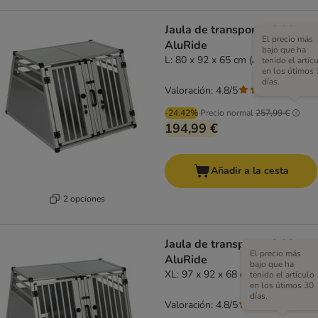
Jaula de transporte doble
El precio más
AluRide
bajo que ha
L: 80 x 92 x 65 cm (An x P x Al)
tenido el artíc
en los útimos 
días.
Valoración: 4.8/5
(
20
)
-24.42%
Precio normal
257,99 €
194,99 €
Añadir a la cesta
2 opciones
Jaula de transporte doble
El precio más
AluRide
bajo que ha
XL: 97 x 92 x 68 cm (An x P x Al)
tenido el artículo
en los útimos 30
días.
Valoración: 4.8/5
(
20
)