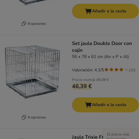
Añadir a la cesta
4 opciones
Set jaula Double Door con
cojín
55 x 78 x 61 cm (An x P x Al)
Valoración: 4.1/5
(
10
)
Precio normal
49,08 €
46,39 €
Añadir a la cesta
4 opciones
El precio más
Jaula Trixie Friends on Tour