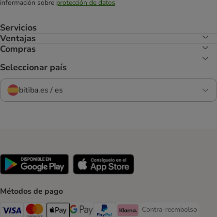
información sobre
protección de datos
Servicios
Ventajas
Compras
Seleccionar país
bitiba.es / es
Métodos de pago
Contra-reembolso
Contra-reembolso Paym
Visa Payment Method
Mastercard Payment Method
Apple Pay Payment Method
Google Pay Payment Method
PayPal Payment Method
Klarna Payment Method