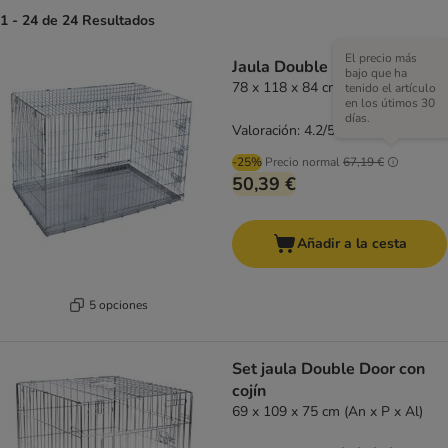
1 - 24 de 24 Resultados
El precio más
Jaula Double Door
bajo que ha
78 x 118 x 84 cm (An x P x Al)
tenido el artículo
en los útimos 30
días.
Valoración: 4.2/5
(
117
)
-25%
Precio normal
67,19 €
50,39 €
Añadir a la cesta
5 opciones
Set jaula Double Door con
cojín
69 x 109 x 75 cm (An x P x Al)