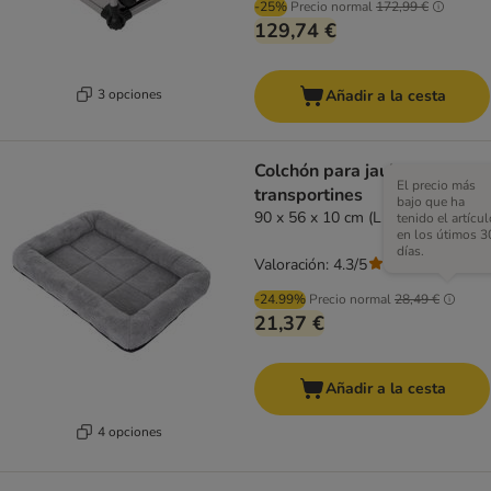
-25%
Precio normal
172,99 €
129,74 €
3 opciones
Añadir a la cesta
Colchón para jaulas y
El precio más
transportines
bajo que ha
90 x 56 x 10 cm (L x An x Al)
tenido el artícul
en los útimos 3
días.
Valoración: 4.3/5
(
130
)
-24.99%
Precio normal
28,49 €
21,37 €
Añadir a la cesta
4 opciones