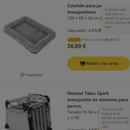
Colchón para jaulas y
El precio más
transportines
bajo que ha
109 x 69 x 10 cm (L x An x Al)
tenido el artícul
en los útimos 3
días.
Valoración: 4.3/5
(
130
)
-25.01%
Precio normal
35,99 €
26,99 €
Añadir a la cesta
4 opciones
Nomad Tales Spirit
transportín de aluminio para
perros
El precio más
Tamaño M: 60 x 81 x 66 cm (An x
bajo que ha
L x Al)
tenido el artículo
en los útimos 30
días.