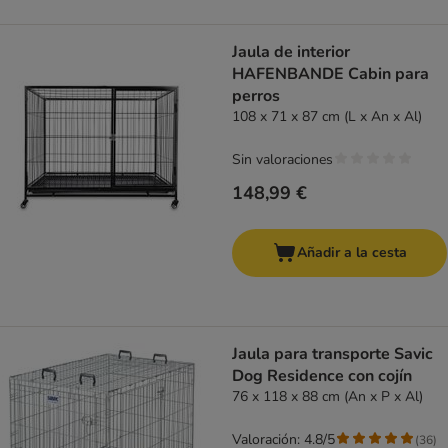
Jaula de interior
HAFENBANDE Cabin para
perros
108 x 71 x 87 cm (L x An x Al)
Sin valoraciones
148,99 €
Añadir a la cesta
Jaula para transporte Savic
Dog Residence con cojín
76 x 118 x 88 cm (An x P x Al)
Valoración: 4.8/5
(
36
)