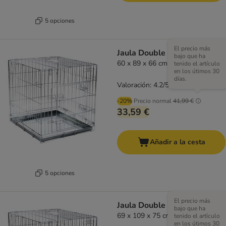
5 opciones
El precio más
Jaula Double Door
bajo que ha
60 x 89 x 66 cm (An x P x Al)
tenido el artículo
en los útimos 30
días.
Valoración: 4.2/5
(
117
)
-20%
Precio normal
41,99 €
33,59 €
Añadir a la cesta
5 opciones
El precio más
Jaula Double Door
bajo que ha
69 x 109 x 75 cm (An x P x Al)
tenido el artículo
en los útimos 30