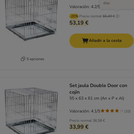
días.
Valoración: 4.2/5
(
117
)
-20%
Precio normal
66,49 €
53,19 €
Añadir a la cesta
5 opciones
Set jaula Double Door con
cojín
55 x 63 x 61 cm (An x P x Al)
Valoración: 4.1/5
(
10
)
Precio normal
36,58 €
33,99 €