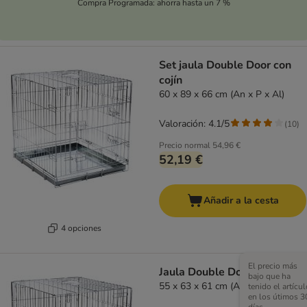
Compra Programada: ahorra hasta un 7 %
Set jaula Double Door con
cojín
60 x 89 x 66 cm (An x P x Al)
Valoración: 4.1/5
(
10
)
Precio normal
54,96 €
52,19 €
Añadir a la cesta
4 opciones
El precio más
Jaula Double Door
bajo que ha
55 x 63 x 61 cm (An x P x Al)
tenido el artícul
en los útimos 3