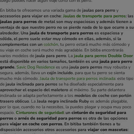
luego puedes hacer algún viaje corto con el perro.
En bitiba te ofrecemos una variada gama de
jaulas para perro
y
accesorios para viajar en coche
:
Jaulas de transporte para perros
: las
jaulas para perros
de metal son muy espaciosas y además tienen a
ventaja de que nuestro perro no se pierde nada de lo que ocurre a su
alrededor. Una
jaula de transporte para perros
es espaciosa y
sólida, el perro suele estar muy cómodo en ellas, además, si la
complementas con un
colchón
, tu perro estará mucho más cómodo y
su viaje en coche será mucho más agradable. En bitiba encontrarás
varios modelos de
jaula para perro
. La
jaula para perros Double Door
está disponible en varios tamaños, también es una
jaula para perro
grande
.
Savic Dog Residence
es una
jaula para perros
muy robusta y
segura, además, lleva un
cojín incluido
, para que tu perro se sienta
mucho más cómodo.
Jaula de transporte para perros inclinada
: este tipo
de
jaula inclinada para perros
se ha diseñado especialmente para
aprovechar el espacio del maletero
al máximo. Su parte delantera
inclinada se adapta perfectamente a los
modelos de coche con portón
trasero oblicuo
. La
Jaula negra inclinada Ruby
es además plegable,
por lo que, cuando no la necesites, la puedes plegar y ocupa muy poco
espacio.
Cinturones de seguridad
: un
cinturón de seguridad para
perros
o
arnés de seguridad para perros
es otra de las opciones
para
viajar en coche con perros
. En bitiba también tienes a tu
disposición accesorios otros accesorios para
viajar con mascotas
: