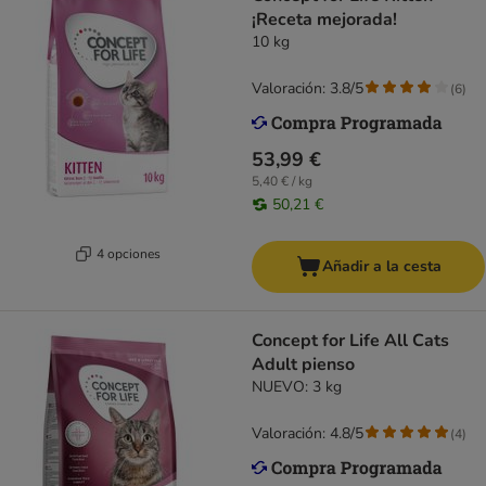
¡Receta mejorada!
10 kg
Valoración: 3.8/5
(
6
)
53,99 €
5,40 € / kg
50,21 €
4 opciones
Añadir a la cesta
Concept for Life All Cats
Adult pienso
NUEVO: 3 kg
Valoración: 4.8/5
(
4
)