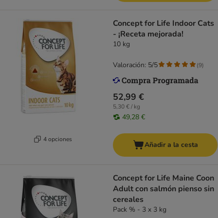
Concept for Life Indoor Cats
- ¡Receta mejorada!
10 kg
Valoración: 5/5
(
9
)
52,99 €
5,30 € / kg
49,28 €
4 opciones
Añadir a la cesta
Concept for Life Maine Coon
Adult con salmón pienso sin
cereales
Pack % - 3 x 3 kg