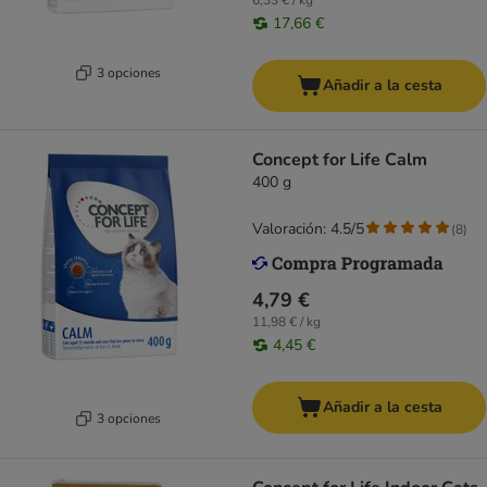
6,33 € / kg
17,66 €
3 opciones
Añadir a la cesta
Concept for Life Calm
400 g
Valoración: 4.5/5
(
8
)
4,79 €
11,98 € / kg
4,45 €
Añadir a la cesta
3 opciones