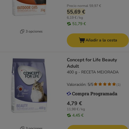
Precio normal
59,97 €
55,69 €
6,19 € / kg
51,79 €
3 opciones
Añadir a la cesta
Concept for Life Beauty
Adult
400 g - RECETA MEJORADA
Valoración: 5/5
(
1
)
4,79 €
11,98 € / kg
4,45 €
3 opciones