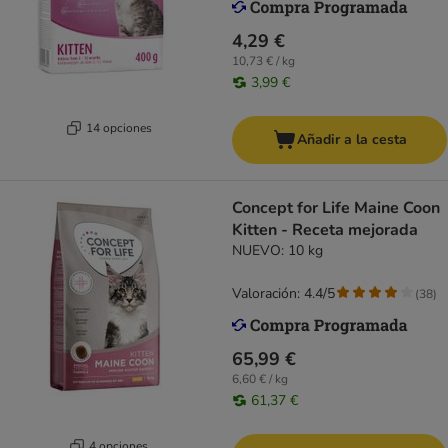
4,29 €
10,73 € / kg
3,99 €
14 opciones
Añadir a la cesta
Concept for Life Maine Coon
Kitten - Receta mejorada
NUEVO: 10 kg
Valoración: 4.4/5
(
38
)
65,99 €
6,60 € / kg
61,37 €
4 opciones