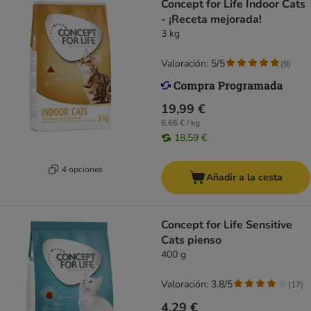
Concept for Life Indoor Cats
- ¡Receta mejorada!
3 kg
Valoración: 5/5
(
9
)
19,99 €
6,66 € / kg
18,59 €
4 opciones
Añadir a la cesta
Concept for Life Sensitive
Cats pienso
400 g
Valoración: 3.8/5
(
17
)
4,29 €