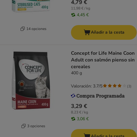
4,79 €
11,98 € / kg
4,45 €
14 opciones
Añadir a la cesta
Concept for Life Maine Coon
Adult con salmón pienso sin
cereales
400 g
Valoración: 3.7/5
(
3
)
3,29 €
8,23 € / kg
3,06 €
3 opciones
Añadir a la cesta