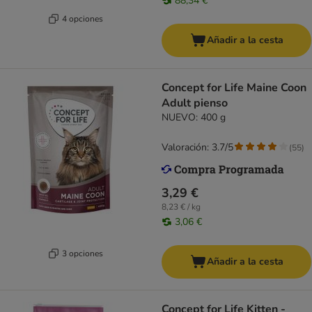
88,34 €
4 opciones
Añadir a la cesta
Concept for Life Maine Coon
Adult pienso
NUEVO: 400 g
Valoración: 3.7/5
(
55
)
3,29 €
8,23 € / kg
3,06 €
3 opciones
Añadir a la cesta
Concept for Life Kitten -