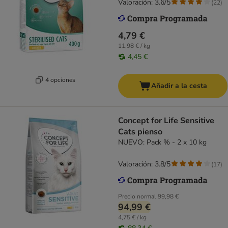
Valoración: 3.6/5
(
22
)
4,79 €
11,98 € / kg
4,45 €
4 opciones
Añadir a la cesta
Concept for Life Sensitive
Cats pienso
NUEVO: Pack % - 2 x 10 kg
Valoración: 3.8/5
(
17
)
Precio normal
99,98 €
94,99 €
4,75 € / kg