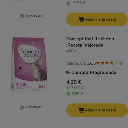
19,52 €
4 opciones
Añadir a la cesta
Concept for Life Kitten -
¡Receta mejorada!
400 g
Valoración: 3.8/5
(
6
)
4,29 €
10,73 € / kg
3,99 €
4 opciones
Añadir a la cesta