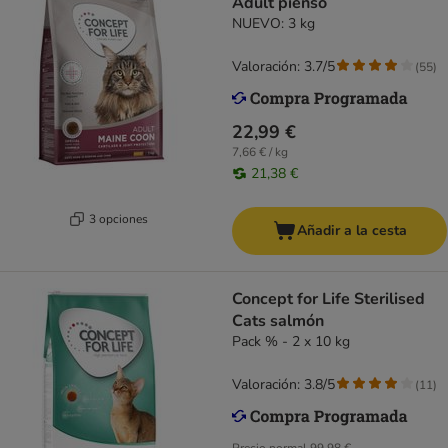
Adult pienso
NUEVO: 3 kg
Valoración: 3.7/5
(
55
)
22,99 €
7,66 € / kg
21,38 €
3 opciones
Añadir a la cesta
Concept for Life Sterilised
Cats salmón
Pack % - 2 x 10 kg
Valoración: 3.8/5
(
11
)