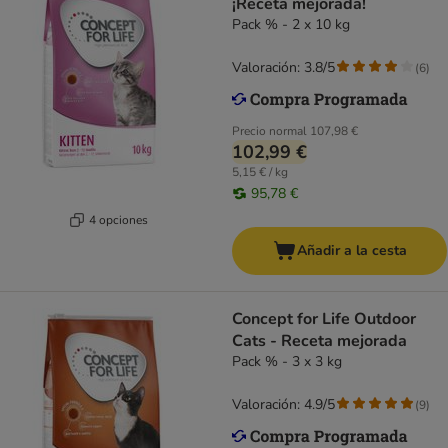
¡Receta mejorada!
Pack % - 2 x 10 kg
Valoración: 3.8/5
(
6
)
Precio normal
107,98 €
102,99 €
5,15 € / kg
95,78 €
4 opciones
Añadir a la cesta
Concept for Life Outdoor
Cats - Receta mejorada
Pack % - 3 x 3 kg
Valoración: 4.9/5
(
9
)