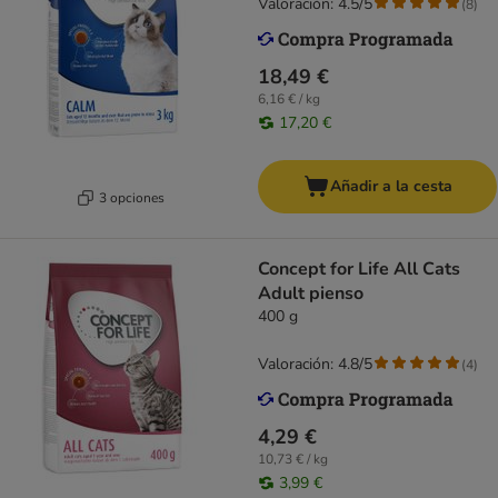
Valoración: 4.5/5
(
8
)
18,49 €
6,16 € / kg
17,20 €
Añadir a la cesta
3 opciones
Concept for Life All Cats
Adult pienso
400 g
Valoración: 4.8/5
(
4
)
4,29 €
10,73 € / kg
3,99 €