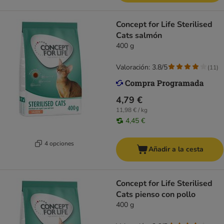
Concept for Life Sterilised
Cats salmón
400 g
Valoración: 3.8/5
(
11
)
4,79 €
11,98 € / kg
4,45 €
4 opciones
Añadir a la cesta
Concept for Life Sterilised
Cats pienso con pollo
400 g