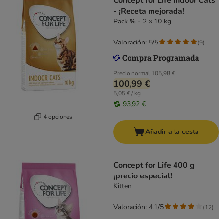
Concept for Life Indoor Cats
- ¡Receta mejorada!
Pack % - 2 x 10 kg
Valoración: 5/5
(
9
)
Precio normal
105,98 €
100,99 €
5,05 € / kg
93,92 €
4 opciones
Añadir a la cesta
Concept for Life 400 g
¡precio especial!
Kitten
Valoración: 4.1/5
(
12
)