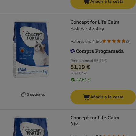
Añadir a la cesta
Concept for Life Calm
Pack % - 3 x 3 kg
Valoración: 4.5/5
(
8
)
Precio normal
55,47 €
51,19 €
5,69 € / kg
47,61 €
3 opciones
Añadir a la cesta
Concept for Life Calm
3 kg