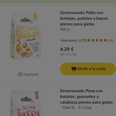
Greenwoods Pollo con
lentejas, patatas y huevo
pienso para gatos
400 g
Valoración: 4.7/5
(
18
)
4,29 €
10,73 € / kg
Añadir a la cesta
3 opciones
Greenwoods Pavo con
batatas, guisantes y
calabaza pienso para gatos
- Pack % - 3 x 3 kg