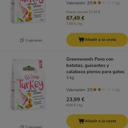
Valoración: 2/5
(
1
)
Precio normal
71,97 €
67,49 €
7,50 € / kg
Añadir a la cesta
2 opciones
Greenwoods Pavo con
batatas, guisantes y
calabaza pienso para gatos
3 kg
Valoración: 2/5
(
1
)
23,99 €
8,00 € / kg
Añadir a la cesta
2 opciones