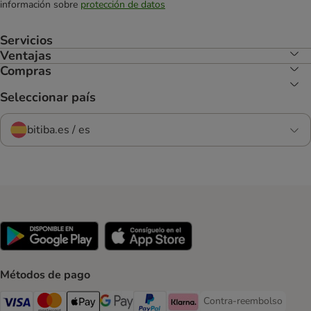
información sobre
protección de datos
Servicios
Ventajas
Compras
Seleccionar país
bitiba.es / es
Métodos de pago
Contra-reembolso
Contra-reembolso Paym
Visa Payment Method
Mastercard Payment Method
Apple Pay Payment Method
Google Pay Payment Method
PayPal Payment Method
Klarna Payment Method