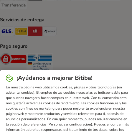
Transferencia
Transferencia Payment Method
Servicios de entrega
GLS Shipping Method
InPost Shipping Method
CTTExpress Shipping Method
paack Shipping Method
Pago seguro
Security
Security
¡Ayúdanos a mejorar Bitiba!
En nuestra página web utilizamos cookies, píxeles y otras tecnologías (en
adelante, cookies). El empleo de las cookies necesarias es indispensable para
Ayuda
Contacto
Impreso
DSA
Protección de datos
que puedas navegar y hacer compras en nuestra web. Con tu consentimiento,
Condiciones comerciales generales
Declaración de accesibilidad
nos gustaría activar las cookies de rendimiento, las cookies funcionales y las
cookies con fines de marketing para poder mejorar tu experiencia en nuestra
Newsletter
Gastos de envío y plazos de entrega
página web y mostrarte productos y servicios relevantes para ti, además de
Formas de pago
Formulario de desistimiento
anuncios personalizados. En cualquier momento, puedes realizar cambios en
la sección de preferencias (Personalizar configuración). Puedes encontrar más
Programa de fidelización
App bitiba
Programa de afiliados
información sobre los responsables del tratamiento de los datos, sobre los