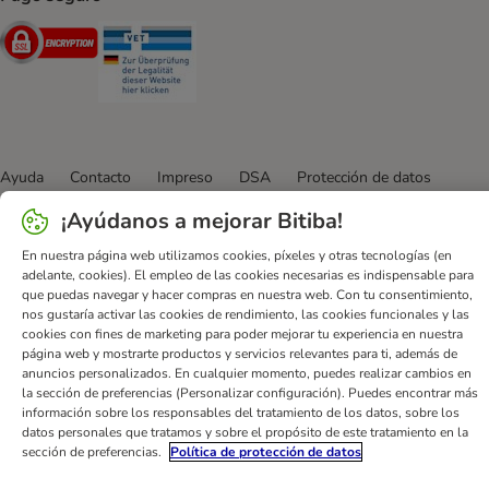
Security
Security
Ayuda
Contacto
Impreso
DSA
Protección de datos
Condiciones comerciales generales
Declaración de accesibilidad
¡Ayúdanos a mejorar Bitiba!
Newsletter
Gastos de envío y plazos de entrega
En nuestra página web utilizamos cookies, píxeles y otras tecnologías (en
Formas de pago
Formulario de desistimiento
adelante, cookies). El empleo de las cookies necesarias es indispensable para
Programa de fidelización
App bitiba
Programa de afiliados
que puedas navegar y hacer compras en nuestra web. Con tu consentimiento,
nos gustaría activar las cookies de rendimiento, las cookies funcionales y las
Gestión de residuos
cookies con fines de marketing para poder mejorar tu experiencia en nuestra
página web y mostrarte productos y servicios relevantes para ti, además de
bitiba GmbH
2026
anuncios personalizados. En cualquier momento, puedes realizar cambios en
la sección de preferencias (Personalizar configuración). Puedes encontrar más
información sobre los responsables del tratamiento de los datos, sobre los
datos personales que tratamos y sobre el propósito de este tratamiento en la
sección de preferencias.
Política de protección de datos