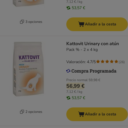
7,12 € / kg
53,57 €
3 opciones
Añadir a la cesta
Kattovit Urinary con atún
Pack % - 2 x 4 kg
Valoración: 4.7/5
(
26
)
Precio normal
59,98 €
56,99 €
7,12 € / kg
53,57 €
2 opciones
Añadir a la cesta