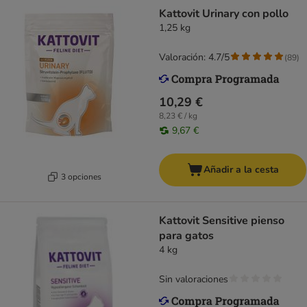
Kattovit Urinary con pollo
1,25 kg
Valoración: 4.7/5
(
89
)
10,29 €
8,23 € / kg
9,67 €
Añadir a la cesta
3 opciones
Kattovit Sensitive pienso
para gatos
4 kg
Sin valoraciones