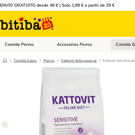
ENVÍO GRATUITO desde 49 € | Solo 1,99 € a partir de 29 €
Comida Perros
Accesorios Perros
Comida G
Menú de categoria abierto: Comida Perros
Menú de cate
Comida Gatos
Pienso
Kattovit dieta especial
Kattovit Sensitive p