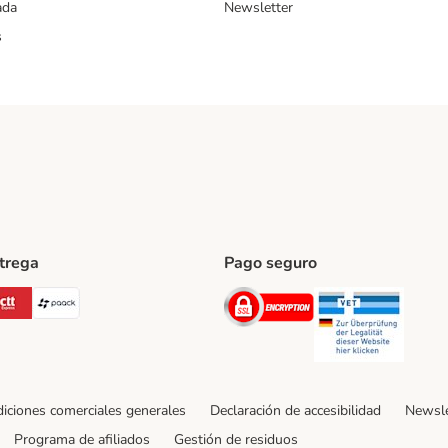
ada
Newsletter
s
ntrega
Pago seguro
ping Method
Post Shipping Method
CTTExpress Shipping Method
paack Shipping Method
Security
Securit
iciones comerciales generales
Declaración de accesibilidad
Newsle
Programa de afiliados
Gestión de residuos