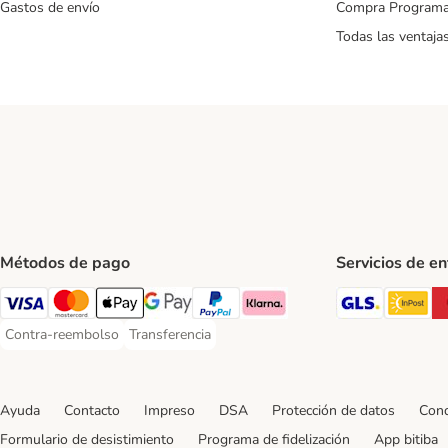
Gastos de envío
Compra Program
Todas las ventaja
Métodos de pago
Servicios de e
GLS Ship
In
Visa Payment Method
Mastercard Payment Method
Apple Pay Payment Method
Google Pay Payment Method
PayPal Payment Method
Klarna Payment Method
Contra-reembolso
Transferencia
Contra-reembolso Payment Method
Transferencia Payment Method
Ayuda
Contacto
Impreso
DSA
Protección de datos
Cond
Formulario de desistimiento
Programa de fidelización
App bitiba