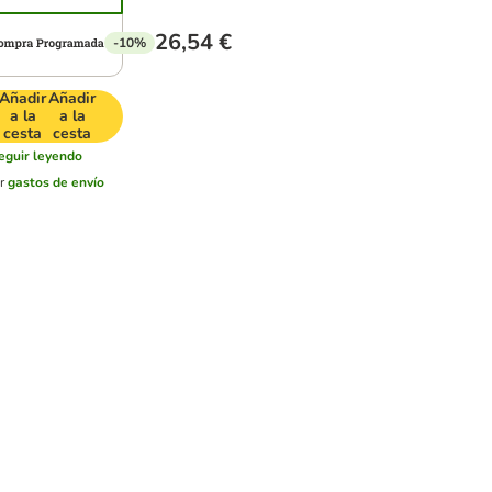
26,54 €
-10%
Añadir
Añadir
a la
a la
cesta
cesta
eguir leyendo
er
gastos de envío