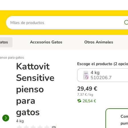
Buscar
atos
Accesorios Gatos
Otros Animales
goria abierto: Accesorios Perros
Menú de categoria abierto: Comida Gatos
Menú de categoria abierto:
ienso para gatos
Kattovit
Escoge el producto (2 opci
4 kg
Sensitive
510206.7
pienso
29,49 €
7,37 € / kg
para
26,54 €
gatos
Com
4 kg
pun
(
0
)