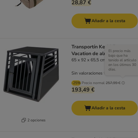
28,87 €
Añadir a la cesta
Transportín Kerbl Pet
El precio más
Vacation de aluminio, grafito
bajo que ha
65 x 92 x 65,5 cm (An x Prof x Al)
tenido el artículo
en los útimos 30
días.
Sin valoraciones
-25%
Precio normal
257,99 €
193,49 €
Añadir a la cesta
2 opciones