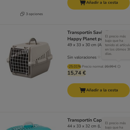
Añadir a la cesta
3 opciones
Transportín Savic Trotter 1
El precio más
Happy Planet para mascotas
bajo que ha
49 x 33 x 30 cm (An x Prof x Al)
tenido el artícul
en los útimos 3
días.
Sin valoraciones
-25.01%
Precio normal
20,99 €
15,74 €
Añadir a la cesta
Transportín Capri Trixie
El precio más
44 x 33 x 32 cm (L x An x Al) -
bajo que ha