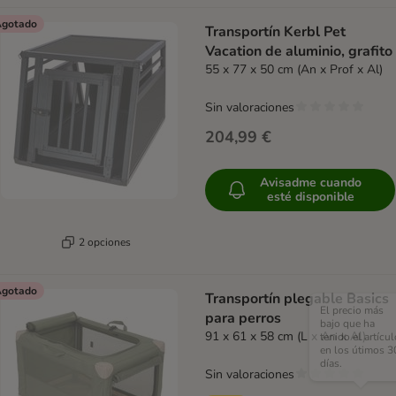
gotado
Transportín Kerbl Pet
Vacation de aluminio, grafito
55 x 77 x 50 cm (An x Prof x Al)
Sin valoraciones
204,99 €
Avisadme cuando
esté disponible
2 opciones
gotado
Transportín plegable Basics
El precio más
para perros
bajo que ha
91 x 61 x 58 cm (L x An x Al)
tenido el artícul
en los útimos 3
días.
Sin valoraciones