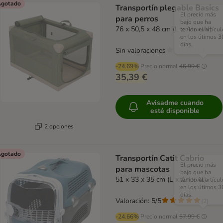
gotado
Transportín plegable Basics
El precio más
para perros
bajo que ha
76 x 50,5 x 48 cm (L x An x Al)
tenido el artícul
en los útimos 3
días.
Sin valoraciones
-24.69%
Precio normal
46,99 €
35,39 €
Avisadme cuando
esté disponible
2 opciones
gotado
Transportín Catit Cabrio
El precio más
para mascotas
bajo que ha
51 x 33 x 35 cm (L x An x Al)
tenido el artícul
en los útimos 3
días.
Valoración: 5/5
(
2
)
-24.66%
Precio normal
57,99 €