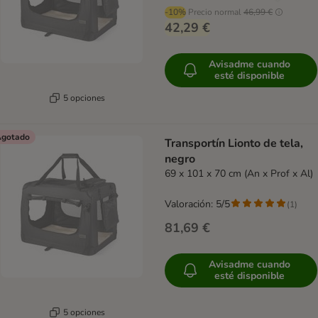
-10%
Precio normal
46,99 €
42,29 €
Avisadme cuando
esté disponible
5 opciones
gotado
Transportín Lionto de tela,
negro
69 x 101 x 70 cm (An x Prof x Al)
Valoración: 5/5
(
1
)
81,69 €
Avisadme cuando
esté disponible
5 opciones