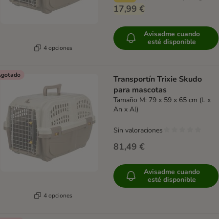
17,99 €
Avisadme cuando
esté disponible
4 opciones
gotado
Transportín Trixie Skudo
para mascotas
Tamaño M: 79 x 59 x 65 cm (L x
An x Al)
Sin valoraciones
81,49 €
Avisadme cuando
esté disponible
4 opciones