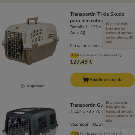
Transportín Trixie Skudo
para mascotas
El precio más
Tamaño L: 105 x 73 x 76 cm (L x
bajo que ha
An x Al)
tenido el artículo
en los útimos 30
días.
Sin valoraciones
-15%
Precio normal
149,99 €
127,49 €
Añadir a la cesta
4 opciones
El precio más
Transportín Gulliver Trixie
bajo que ha
7: 104 x 73 x 75 cm (LxAnxAl)
tenido el artículo
en los útimos 30
días.
Valoración: 4.6/5
(
208
)
-20%
Precio normal
149,99 €