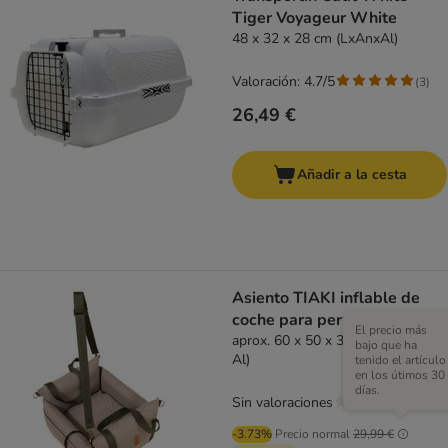
Tiger Voyageur White
48 x 32 x 28 cm (LxAnxAl)
Valoración: 4.7/5
(
3
)
26,49 €
Añadir a la cesta
Asiento TIAKI inflable de
coche para perros
El precio más
aprox. 60 x 50 x 30 cm (L x An x
bajo que ha
Al)
tenido el artículo
en los útimos 30
días.
Sin valoraciones
-3.73%
Precio normal
29,99 €