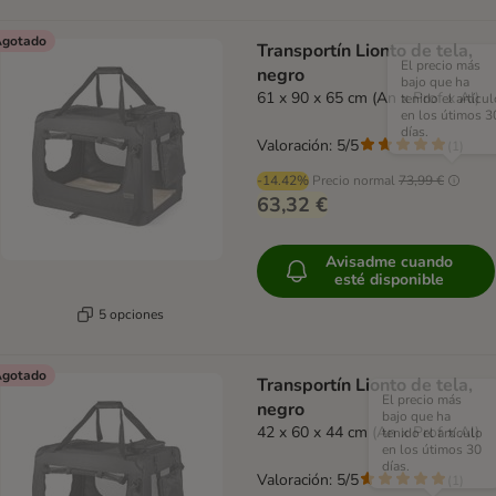
gotado
Transportín Lionto de tela,
El precio más
negro
bajo que ha
61 x 90 x 65 cm (An x Prof x Al)
tenido el artícul
en los útimos 3
días.
Valoración: 5/5
(
1
)
-14.42%
Precio normal
73,99 €
63,32 €
Avisadme cuando
esté disponible
5 opciones
gotado
Transportín Lionto de tela,
El precio más
negro
bajo que ha
42 x 60 x 44 cm (An x Prof x Al)
tenido el artículo
en los útimos 30
días.
Valoración: 5/5
(
1
)