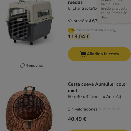
ruedas
bajo que ha
6 (L) antracita/beige
tenido el artículo
en los útimos 30
días.
Valoración: 4.6/5
(
59
)
-5%
Precio normal
118,99 €
113,04 €
Añadir a la cesta
4 opciones
Cesta cueva Aumüller color
miel
50 x 40 x 44 cm (L x An x Al)
Sin valoraciones
40,49 €