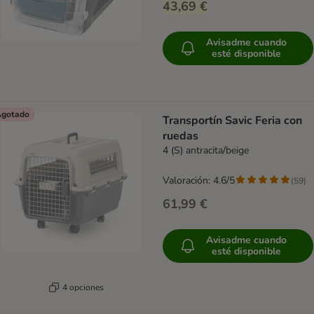
43,69 €
Avisadme cuando
esté disponible
gotado
Transportín Savic Feria con
ruedas
4 (S) antracita/beige
Valoración: 4.6/5
(
59
)
61,99 €
Avisadme cuando
esté disponible
4 opciones