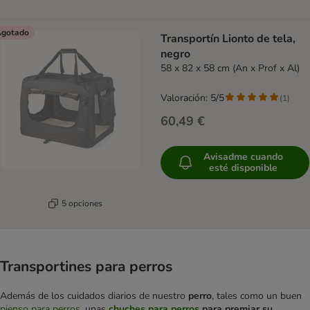
gotado
Transportín Lionto de tela,
negro
58 x 82 x 58 cm (An x Prof x Al)
Valoración: 5/5
(
1
)
60,49 €
Avisadme cuando
esté disponible
5 opciones
Transportines para perros
Además de los cuidados diarios de nuestro
perro
, tales como un buen
pienso para perros
, unas
chuches para perros
para premiar su