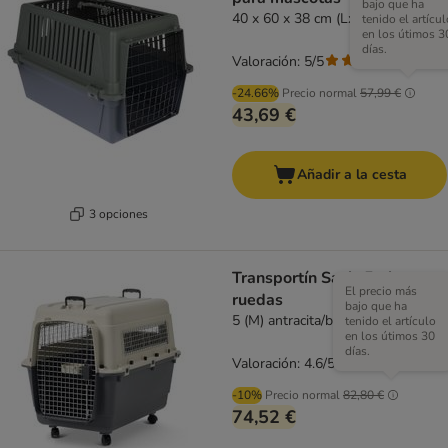
bajo que ha
40 x 60 x 38 cm (LxAnxAl)
tenido el artícul
en los útimos 3
días.
Valoración: 5/5
(
1
)
-24.66%
Precio normal
57,99 €
43,69 €
Añadir a la cesta
3 opciones
Transportín Savic Feria con
El precio más
ruedas
bajo que ha
5 (M) antracita/beige
tenido el artículo
en los útimos 30
días.
Valoración: 4.6/5
(
59
)
-10%
Precio normal
82,80 €
74,52 €