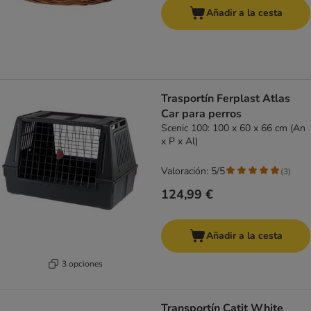
Añadir a la cesta
Trasportín Ferplast Atlas
Car para perros
Scenic 100: 100 x 60 x 66 cm (An
x P x Al)
Valoración: 5/5
(
3
)
124,99 €
Añadir a la cesta
3 opciones
Transportín Catit White