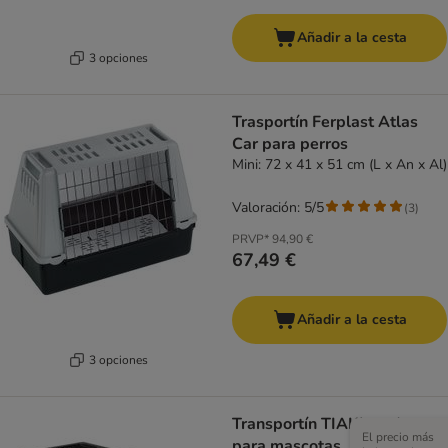
Añadir a la cesta
3 opciones
Trasportín Ferplast Atlas
Car para perros
Mini: 72 x 41 x 51 cm (L x An x Al)
Valoración: 5/5
(
3
)
PRVP*
94,90 €
67,49 €
Añadir a la cesta
3 opciones
Transportín TIAKI verde
El precio más
para mascotas