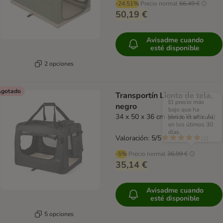
-24.51%
Precio normal
66,49 €
50,19 €
Avisadme cuando
esté disponible
2 opciones
gotado
Transportín Lionto de tela,
El precio más
negro
bajo que ha
34 x 50 x 36 cm (An x Prof x Al)
tenido el artículo
en los útimos 30
días.
Valoración: 5/5
(
1
)
-5%
Precio normal
36,99 €
35,14 €
Avisadme cuando
esté disponible
5 opciones