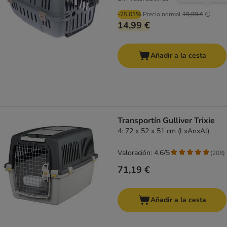
-25.01%
Precio normal
19,99 €
14,99 €
Añadir a la cesta
Transportín Gulliver Trixie
4: 72 x 52 x 51 cm (LxAnxAl)
Valoración: 4.6/5
(
208
)
71,19 €
Añadir a la cesta