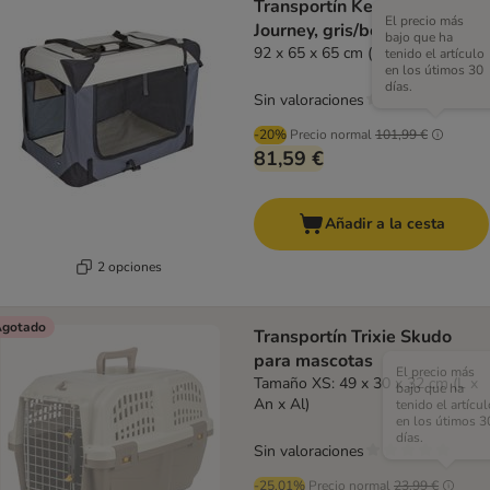
Transportín Kerbl Pet
El precio más
Journey, gris/beige
bajo que ha
92 x 65 x 65 cm (L x An x Al)
tenido el artículo
en los útimos 30
días.
Sin valoraciones
-20%
Precio normal
101,99 €
81,59 €
Añadir a la cesta
2 opciones
gotado
Transportín Trixie Skudo
para mascotas
El precio más
Tamaño XS: 49 x 30 x 32 cm (L x
bajo que ha
An x Al)
tenido el artícul
en los útimos 3
días.
Sin valoraciones
-25.01%
Precio normal
23,99 €