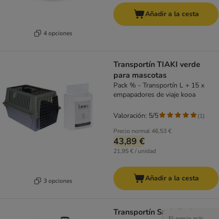
Añadir a la cesta
4 opciones
Transportín TIAKI verde
para mascotas
Pack % - Transportín L + 15 x
empapadores de viaje kooa
Valoración: 5/5
(
1
)
Precio normal
46,53 €
43,89 €
21,95 € / unidad
Añadir a la cesta
3 opciones
Transportín Savic Feria con
El precio más