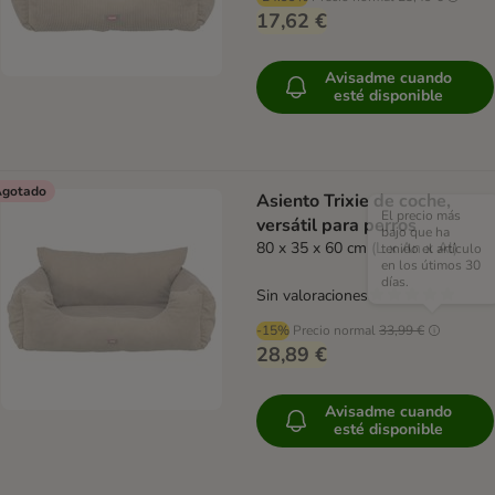
17,62 €
Avisadme cuando
esté disponible
gotado
Asiento Trixie de coche,
El precio más
versátil para perros
bajo que ha
80 x 35 x 60 cm (L x An x Al)
tenido el artículo
en los útimos 30
días.
Sin valoraciones
-15%
Precio normal
33,99 €
28,89 €
Avisadme cuando
esté disponible