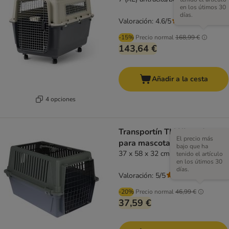
en los útimos 30
días.
Valoración: 4.6/5
(
59
)
-15%
Precio normal
168,99 €
143,64 €
Añadir a la cesta
4 opciones
Transportín TIAKI verde
El precio más
para mascotas
bajo que ha
37 x 58 x 32 cm (LxAnxAl)
tenido el artículo
en los útimos 30
días.
Valoración: 5/5
(
1
)
-20%
Precio normal
46,99 €
37,59 €