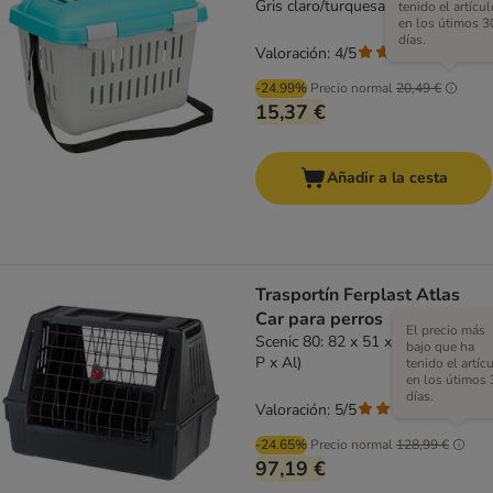
Gris claro/turquesa
tenido el artícul
en los útimos 3
días.
Valoración: 4/5
(
1
)
-24.99%
Precio normal
20,49 €
15,37 €
Añadir a la cesta
Trasportín Ferplast Atlas
Car para perros
El precio más
Scenic 80: 82 x 51 x 61 cm (An x
bajo que ha
P x Al)
tenido el artíc
en los útimos 
días.
Valoración: 5/5
(
3
)
-24.65%
Precio normal
128,99 €
97,19 €