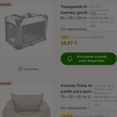
gotado
Transportín Kerbl Pet
El precio más
Journey, gris/beige
bajo que ha
81 x 58 x 58 cm (L x An x Al)
tenido el artículo
en los útimos 30
días.
Sin valoraciones
-25%
Precio normal
78,49 €
58,87 €
Avisadme cuando
esté disponible
2 opciones
gotado
Asiento Trixie de coche, gris
El precio más
pardo para perros
bajo que ha
55 x 30 x 55 cm (L x An x Al)
tenido el artícul
en los útimos 3
días.
Sin valoraciones
-24.99%
Precio normal
23,49 €