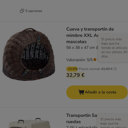
5 opciones
Cueva y transportín de
mimbre XXL Aumüller para
El precio más
mascotas
bajo que ha
56 x 38 x 47 cm (L x An x Al)
tenido el artículo
en los útimos 30
días.
Valoración: 5/5
(
2
)
-24.6%
Precio normal
43,49 €
32,79 €
Añadir a la cesta
Transportín Savic Feria con
El precio más
ruedas
bajo que ha
7 (XL) antracita/beige
tenido el artículo