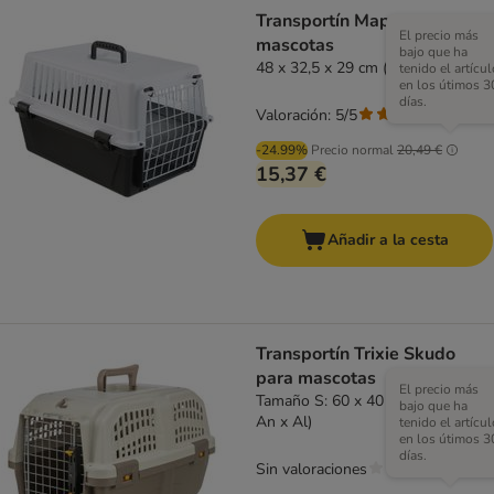
Transportín Mappa para
El precio más
mascotas
bajo que ha
48 x 32,5 x 29 cm (L x An x Al)
tenido el artícul
en los útimos 3
días.
Valoración: 5/5
(
4
)
-24.99%
Precio normal
20,49 €
15,37 €
Añadir a la cesta
Transportín Trixie Skudo
para mascotas
El precio más
Tamaño S: 60 x 40 x 39 cm (L x
bajo que ha
An x Al)
tenido el artícul
en los útimos 3
días.
Sin valoraciones