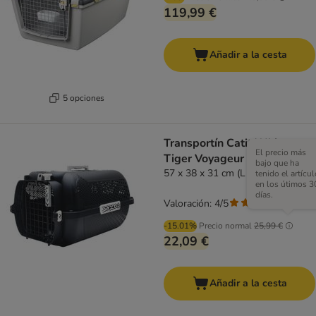
119,99 €
Añadir a la cesta
5 opciones
Transportín Catit White
El precio más
Tiger Voyageur Black
bajo que ha
57 x 38 x 31 cm (L x An x Al)
tenido el artícul
en los útimos 3
días.
Valoración: 4/5
(
5
)
-15.01%
Precio normal
25,99 €
22,09 €
Añadir a la cesta