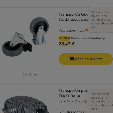
El precio más
Transportín Gulliver Trixie
bajo que ha
Set de ruedas para Gulliver
tenido el artícul
en los útimos 3
días.
Valoración: 4.6/5
(
208
)
-14.99%
Precio normal
33,49 €
28,47 €
Añadir a la cesta
5 opciones
Transportín para gatos
El precio más
TIAKI Bella
bajo que ha
32 x 47 x 29 cm (L x An x Al)
tenido el artícul
en los útimos 3
días.
Sin valoraciones