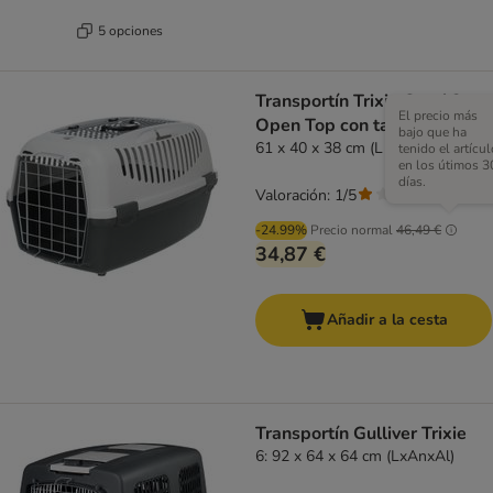
5 opciones
Transportín Trixie Capri 3
El precio más
Open Top con tapa superior
bajo que ha
61 x 40 x 38 cm (L x An x Al)
tenido el artícul
en los útimos 3
días.
Valoración: 1/5
(
1
)
-24.99%
Precio normal
46,49 €
34,87 €
Añadir a la cesta
Transportín Gulliver Trixie
6: 92 x 64 x 64 cm (LxAnxAl)