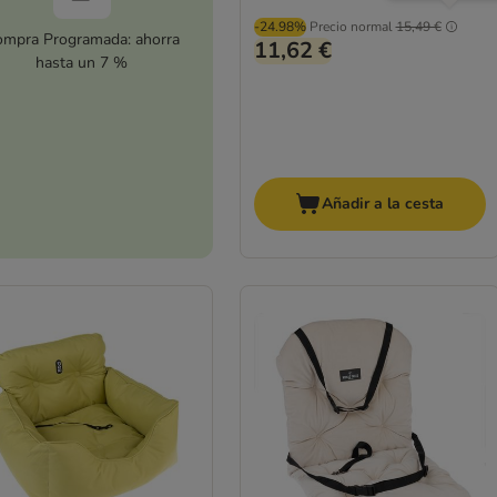
-24.98%
Precio normal
15,49 €
mpra Programada: ahorra
11,62 €
hasta un 7 %
Añadir a la cesta