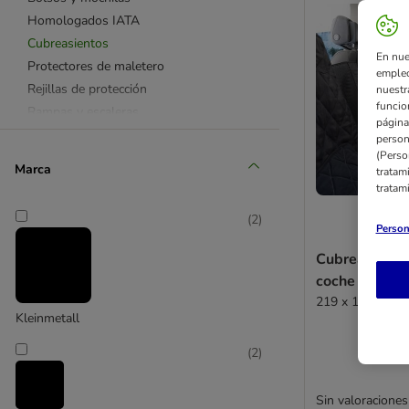
Homologados IATA
Cubreasientos
En nue
Protectores de maletero
empleo
Rejillas de protección
nuestr
funcio
Rampas y escaleras
página
Cinturones y arneses
person
(Perso
Accesorios bici
Marca
tratam
tratam
Cámaras de vigilancia y localizadores
(
2
)
Person
Cubreasientos
coche TIAKI
219 x 148 cm (L
Kleinmetall
(
2
)
Sin valoraciones