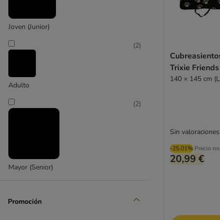
Joven (Junior)
Trixie
(
2
)
Cubreasiento
Trixie Friends
140 × 145 cm (L
Adulto
(
2
)
Sin valoraciones
-25.01%
Precio no
20,99 €
Mayor (Senior)
Promoción