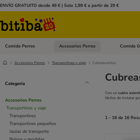
ENVÍO GRATUITO desde 49 € | Solo 1,99 € a partir de 29 €
Comida Perros
Accesorios Perros
Comida G
Menú de categoria abierto: Comida Perros
Menú de cate
Accesorios Perros
Transportines y viaje
Cubreasientos
Cubreas
Categoría
Con un
cubre asien
fáciles de instalar g
Accesorios Perros
Transportines y viaje
Transportines
1 - 16 de 16 Res
Transportines pequeños
Jaulas de transporte
Bolsos y mochilas