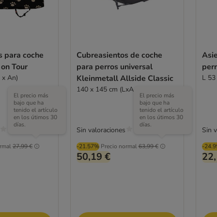
s para coche
Cubreasientos de coche
Asi
 on Tour
para perros universal
per
 x An)
Kleinmetall Allside Classic
L 53
140 x 145 cm (LxAn)
El precio más
El precio más
bajo que ha
bajo que ha
tenido el artículo
tenido el artículo
en los útimos 30
en los útimos 30
días.
días.
Sin valoraciones
Sin 
rmal
27,99 €
-21.57%
Precio normal
63,99 €
-24.
50,19 €
22,