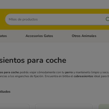
Buscar
atos
Accesorios Gatos
Otros Animales
goria abierto: Accesorios Perros
Menú de categoria abierto: Comida Gatos
Menú de categoria abierto:
ientos para coche
tos para coche
podrás viajar cómodamente con tu
perro
y mantenerlo limpio y seco
rancias a los enganches de fijación. Encuentra en bitiba el
cubreasientos
ideal para l
ultados