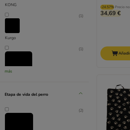
KONG
-24.57%
Precio no
34,69 €
(
1
)
Kurgo
(
1
)
Añadir
más
Nomad Tales
Etapa de vida del perro
(
2
)
(
2
)
TIAKI
(
6
)