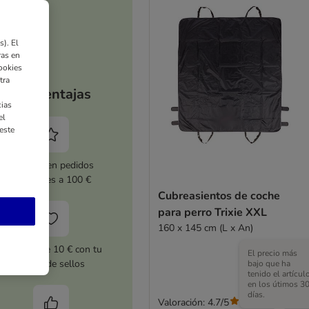
). El
ras en
ookies
tra
Tus ventajas
ias
el
este
5 % dto. en pedidos
superiores a 100 €
Cubreasientos de coche
para perro Trixie XXL
160 x 145 cm (L x An)
Cupones de 10 € con tu
El precio más
tarjeta de sellos
bajo que ha
tenido el artícul
en los útimos 3
días.
Valoración: 4.7/5
(
3
)