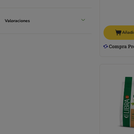
MAC´s
Markus-Mühle
Monge
Valoraciones
Natural Greatness
Natural Greatness Diet Vet
Añadir
Nutriplus
Nutrivet
Optimanova
Pan Mięsko
Perfect Fit
Pitti Cats
Porta 21
Purina Pro Plan
Rosie's Farm
Sanabelle
Schesir
Wiejska Zagroda
Simpsons Premium