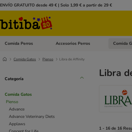
ENVÍO GRATUITO desde 49 € | Solo 1,99 € a partir de 29 €
Comida Perros
Accesorios Perros
Comida G
Menú de categoria abierto: Comida Perros
Menú de cate
Comida Gatos
Pienso
Libra de Affinity
Libra d
Categoría
Comida Gatos
Pienso
Advance
Advance Veterinary Diets
Applaws
1 - 16 de 16 Res
Concept for Life