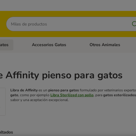
Buscar
atos
Accesorios Gatos
Otros Animales
goria abierto: Accesorios Perros
Menú de categoria abierto: Comida Gatos
Menú de categoria abierto:
e Affinity pienso para gatos
Libra de Affinity
es un
pienso para gatos
formulado por veterinarios experto
gato
, como por ejemplo
Libra Sterilized con pollo
, para
gatos esterilizados
sabor y una aceptación excepcional.
ultados