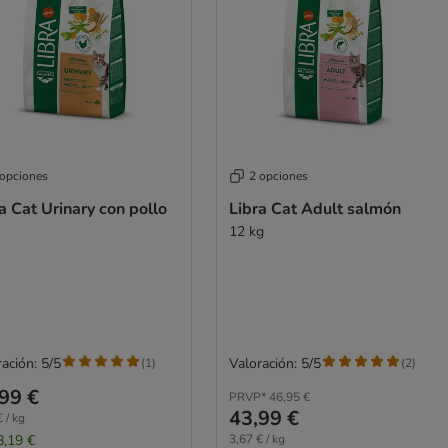
 opciones
2 opciones
a Cat Urinary con pollo
Libra Cat Adult salmón
12 kg
ación: 5/5
Valoración: 5/5
(
1
)
(
2
)
99 €
PRVP*
46,95 €
43,99 €
 / kg
8,19 €
3,67 € / kg