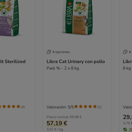
4 opciones
4
t Sterilized
Libra Cat Urinary con pollo
Libr
Pack % - 2 x 8 kg
8 kg
Valoración: 5/5
Valor
(
4
)
(
1
)
29,
Precio normal
59,98 €
57,19 €
3,75 €
3,57 € / kg
2