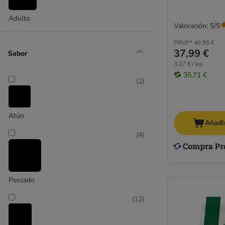
Esterilizados
Adulto
Bolas de pelo
Valoración: 5/5
Hipoalergénico
PRVP*
46,95 €
Light
37,99 €
Sabor
Ecológico
3,17 € / kg
35,71 €
Razas
(
2
)
Gatitos
Almo Nature
Animonda
Atún
Añadir
Animonda Integra
(
4
)
Bozita
Brekkies
Brit
Carnilove
Pescado
Cat´s Love
(
12
)
Crave
Dogs'n Tiger