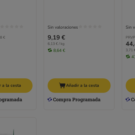
Sin valoraciones
Sin 
9,19 €
8 €
PRVP
44,
6,13 € / kg
8,64 €
3,71 €
4
 a la cesta
Añadir a la cesta