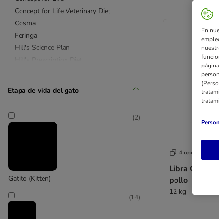
Concept for Life Veterinary Diet
Cosma
En nue
Feringa
empleo
Hill's Science Plan
nuestr
funcio
Hill's Prescription Diet
página
Libra de Affinity
person
(Perso
PURINA PRO PLAN Veterinary Diets
Etapa de vida del gato
tratam
PURINA ONE
tratam
Purizon
(
2
)
Royal Canin
Person
Royal Canin Veterinary
Smilla
4 opciones
Smilla Veterinary Diet
Libra Cat Adul
Taste of the Wild
Gatito (Kitten)
pollo
Nature's Variety
12 kg
Ultima
(
14
)
Virbac Veterinary HPM
Sin cereales