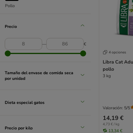
Eukanuba
Pollo
Farmina N&D
Felix
Fokker
Precio
Forza10
PURINA Cat Chow
―
€
PURINA Friskies
GranataPet
4 opciones
Greenwoods
Libra Cat Adul
Happy Cat
pollo
Tamaño del envase de comida seca
IAMS
3 kg
por unidad
James Wellbeloved
Josera
Kattovit dieta especial
Dieta especial gatos
Kitty Cat
Valoración: 5/5
Leonardo
14,19 €
Lily's Kitchen
4,73 € / kg
Lucky Lou
Precio por kilo
13,34 €