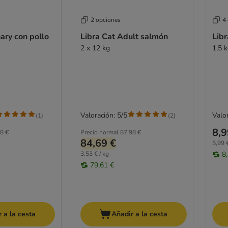
2 opciones
4
nary con pollo
Libra Cat Adult salmón
Libr
2 x 12 kg
1,5 
Valoración: 5/5
Valor
(
1
)
(
2
)
8,9
8 €
Precio normal
87,98 €
84,69 €
5,99 €
3,53 € / kg
8
79,61 €
 a la cesta
Añadir a la cesta