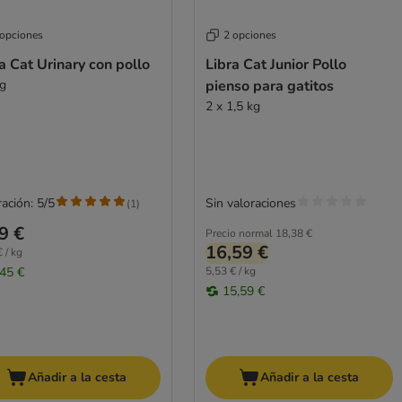
 opciones
2 opciones
a Cat Urinary con pollo
Libra Cat Junior Pollo
kg
pienso para gatitos
2 x 1,5 kg
ación: 5/5
Sin valoraciones
(
1
)
9 €
Precio normal
18,38 €
16,59 €
 / kg
,45 €
5,53 € / kg
15,59 €
Añadir a la cesta
Añadir a la cesta