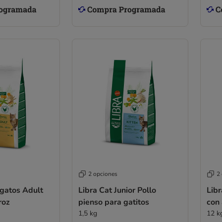
2 opciones
2
 gatos Adult
Libra Cat Junior Pollo
Libr
roz
pienso para gatitos
con
1,5 kg
12 k