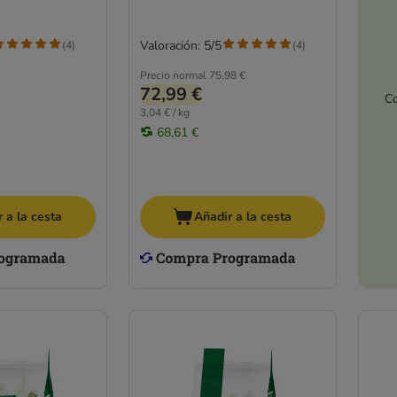
Valoración: 5/5
(
4
)
(
4
)
Precio normal
75,98 €
72,99 €
Co
3,04 € / kg
68,61 €
 a la cesta
Añadir a la cesta