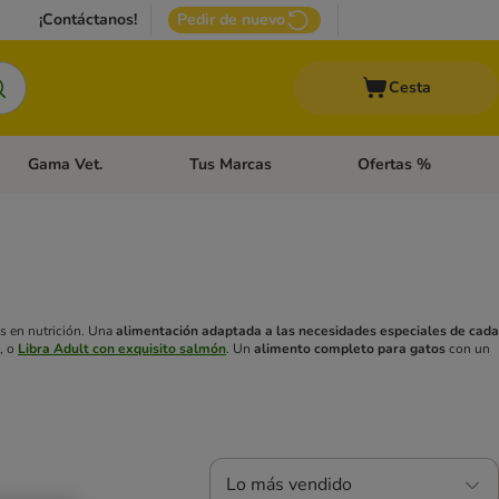
¡Contáctanos!
Pedir de nuevo
Cesta
Gama Vet.
Tus Marcas
Ofertas %
 Accesorios Gatos
Menú de categoria abierto: Otros Animales
Menú de categoria abierto: Gama Vet.
Menú de categoria abie
s en nutrición. Una
alimentación adaptada a las necesidades especiales de cada
, o
Libra Adult con exquisito salmón
. Un
alimento completo para gatos
con un
Lo más vendido