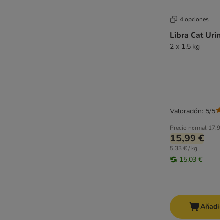
Smølke
SPECIFIC Veterinary Diet
4 opciones
Thrive PremiumPlus
Libra Cat Uri
Trainer Natural
2 x 1,5 kg
Fitmin
Whiskas
Wild Freedom
Yarrah
Valoración: 5/5
Precio normal
17,9
15,99 €
5,33 € / kg
15,03 €
Añadir