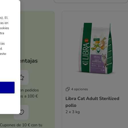
). El
ras en
ookies
tra
ias
el
este
Tus ventajas
4 opciones
5 % dto. en pedidos
superiores a 100 €
Libra Cat Adult Sterilized
pollo
2 x 3 kg
Cupones de 10 € con tu