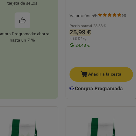
tarjeta de sellos
Valoración: 5/5
(
4
)
Precio normal
28,38 €
25,99 €
mpra Programada: ahorra
4,33 € / kg
hasta un 7 %
24,43 €
Añadir a la cesta