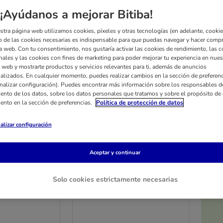
¡Ayúdanos a mejorar Bitiba!
stra página web utilizamos cookies, píxeles y otras tecnologías (en adelante, cookies
 de las cookies necesarias es indispensable para que puedas navegar y hacer comp
a web. Con tu consentimiento, nos gustaría activar las cookies de rendimiento, las c
nales y las cookies con fines de marketing para poder mejorar tu experiencia en nues
 web y mostrarte productos y servicios relevantes para ti, además de anuncios
alizados. En cualquier momento, puedes realizar cambios en la sección de preferenc
nalizar configuración). Puedes encontrar más información sobre los responsables d
iento de los datos, sobre los datos personales que tratamos y sobre el propósito de 
iento en la sección de preferencias.
Política de protección de datos
alizar configuración
Aceptar y continuar
4 opciones
t Sterilized
Libra Cat Adult Sterilized
Solo cookies estrictamente necesarias
pollo
Pack % - 2 x 12 kg