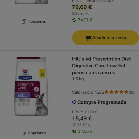
Precio normal
2.000,00 €
79,69 €
9,96 € / kg
74,91 €
4 opciones
Añadir a la cesta
Hill´s i/d Prescription Diet
Digestive Care Low Fat
pienso para perros
1,5 kg
Valoración: 4.9/5
(
35
)
PRVP*
19,70 €
15,49 €
10,33 € / kg
14,56 €
4 opciones