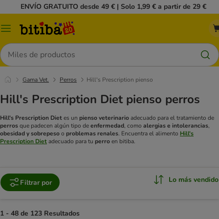
ENVÍO GRATUITO desde 49 € | Solo 1,99 € a partir de 29 €
Menú
Buscar
Gama Vet.
Perros
Hill's Prescription pienso
Hill's Prescription Diet pienso perros
Hill's Prescription Diet
es un
pienso veterinario
adecuado para el tratamiento de
perros
que padecen algún tipo de
enfermedad
, como
alergias e intolerancias
,
obesidad y sobrepeso
o
problemas renales
. Encuentra el alimento
Hill's
Prescription Diet
adecuado para tu
perro
en bitiba.
Lo más vendido
Filtrar por
1 - 48 de 123 Resultados