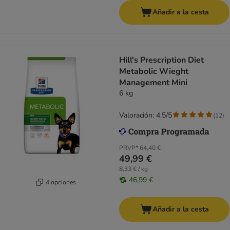
Añadir a la cesta
Hill's Prescription Diet
Metabolic Wieght
Management Mini
6 kg
Valoración: 4.5/5
(
12
)
PRVP*
64,40 €
49,99 €
8,33 € / kg
46,99 €
4 opciones
Añadir a la cesta