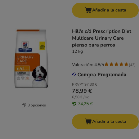
Añadir a la cesta
Hill's c/d Prescription Diet
Multicare Urinary Care
pienso para perros
12 kg
Valoración: 4.8/5
(
43
)
PRVP*
97,30 €
78,99 €
6,58 € / kg
74,25 €
3 opciones
Añadir a la cesta