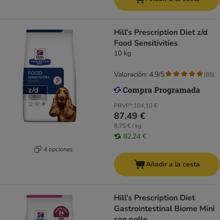
Hill's Prescription Diet z/d
Food Sensitivities
10 kg
Valoración: 4.9/5
(
85
)
PRVP*
104,10 €
87,49 €
8,75 € / kg
82,24 €
4 opciones
Añadir a la cesta
Hill's Prescription Diet
Gastrointestinal Biome Mini
con pollo