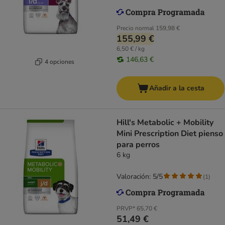
Precio normal
159,98 €
155,99 €
6,50 € / kg
146,63 €
4 opciones
Añadir a la cesta
Hill's Metabolic + Mobility
Mini Prescription Diet pienso
para perros
6 kg
Valoración: 5/5
(
1
)
PRVP*
65,70 €
51,49 €