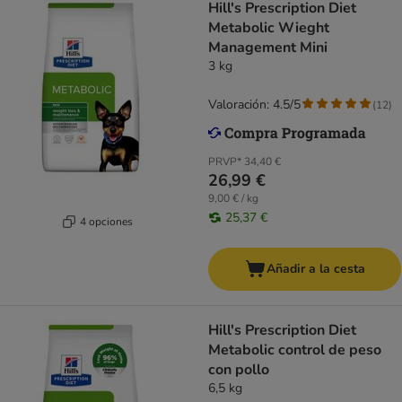
Hill's Prescription Diet
Metabolic Wieght
Management Mini
3 kg
Valoración: 4.5/5
(
12
)
PRVP*
34,40 €
26,99 €
9,00 € / kg
25,37 €
4 opciones
Añadir a la cesta
Hill's Prescription Diet
Metabolic control de peso
con pollo
6,5 kg