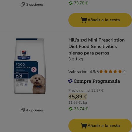
73,78 €
2 opciones
Añadir a la cesta
Hill's z/d Mini Prescription
Diet Food Sensitivities
pienso para perros
3 x 1 kg
Valoración: 4.9/5
(
9
)
Precio normal
38,37 €
35,89 €
11,96 € / kg
33,74 €
4 opciones
Añadir a la cesta