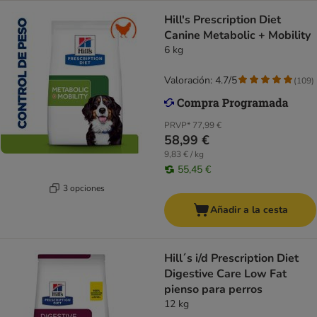
Hill's Prescription Diet
Canine Metabolic + Mobility
6 kg
Valoración: 4.7/5
(
109
)
PRVP*
77,99 €
58,99 €
9,83 € / kg
55,45 €
3 opciones
Añadir a la cesta
Hill´s i/d Prescription Diet
Digestive Care Low Fat
pienso para perros
12 kg