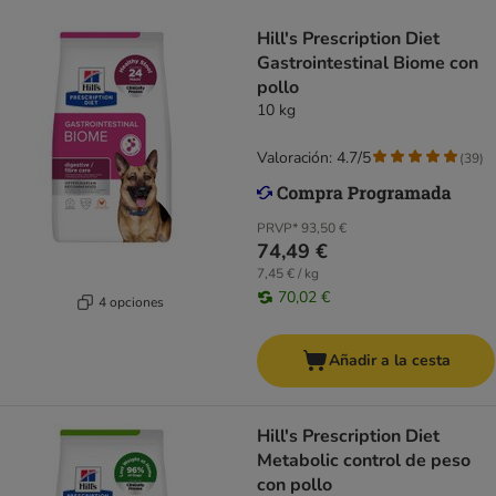
Hill's Prescription Diet
Gastrointestinal Biome con
pollo
10 kg
Valoración: 4.7/5
(
39
)
PRVP*
93,50 €
74,49 €
7,45 € / kg
70,02 €
4 opciones
Añadir a la cesta
Hill's Prescription Diet
Metabolic control de peso
con pollo