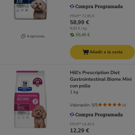
PRVP*
72,95 €
58,99 €
9,83 € / kg
55,45 €
4 opciones
Añadir a la cesta
Hill's Prescription Diet
Gastrointestinal Biome Mini
con pollo
1 kg
Valoración: 5/5
(
4
)
PRVP*
14,40 €
12,29 €