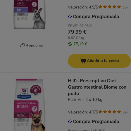
Valoración: 4.9/5
(
35
)
PRVP*
97,95 €
79,99 €
6,67 € / kg
75,19 €
4 opciones
Añadir a la cesta
Hill's Prescription Diet
Gastrointestinal Biome con
pollo
Pack % - 2 x 10 kg
Valoración: 4.7/5
(
39
)
Precio normal
148,98 €