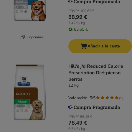
PRVP*
109,65 €
88,99 €
7,42 € / kg
83,65 €
3 opciones
Añadir a la cesta
Hill's j/d Reduced Calorie
Prescription Diet pienso
perros
12 kg
Valoración: 5/5
(
9
)
PRVP*
96,15 €
78,49 €
6,54 € / kg