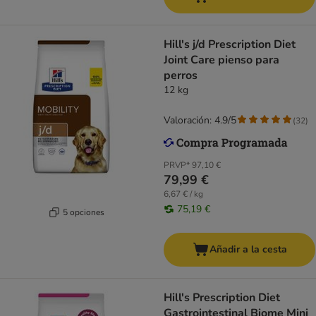
Hill's j/d Prescription Diet
Joint Care pienso para
perros
12 kg
Valoración: 4.9/5
(
32
)
PRVP*
97,10 €
79,99 €
6,67 € / kg
75,19 €
5 opciones
Añadir a la cesta
Hill's Prescription Diet
Gastrointestinal Biome Mini