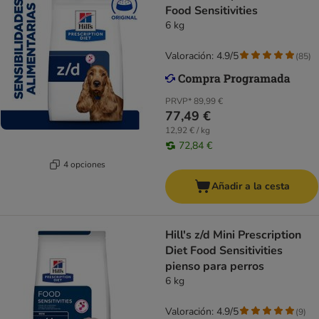
Food Sensitivities
6 kg
Valoración: 4.9/5
(
85
)
PRVP*
89,99 €
77,49 €
12,92 € / kg
72,84 €
4 opciones
Añadir a la cesta
Hill's z/d Mini Prescription
Diet Food Sensitivities
pienso para perros
6 kg
Valoración: 4.9/5
(
9
)