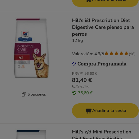
Hill's i/d Prescription Diet
Digestive Care pienso para
perros
12 kg
Valoración: 4.9/5
(
96
)
PRVP*
96,60 €
81,49 €
6,79 € / kg
76,60 €
6 opciones
Añadir a la cesta
Hill's z/d Mini Prescription
Diet Food Sensitivities