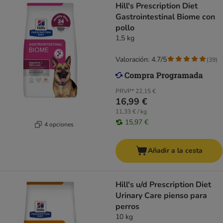
Hill's Prescription Diet
Gastrointestinal Biome con
pollo
1,5 kg
Valoración: 4.7/5
(
39
)
PRVP*
22,15 €
16,99 €
11,33 € / kg
15,97 €
4 opciones
Añadir a la cesta
Hill's u/d Prescription Diet
Urinary Care pienso para
perros
10 kg