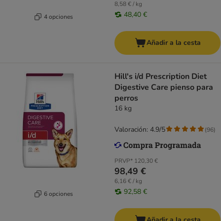
8,58 € / kg
48,40 €
4 opciones
Añadir a la cesta
Hill's i/d Prescription Diet
Digestive Care pienso para
perros
16 kg
Valoración: 4.9/5
(
96
)
PRVP*
120,30 €
98,49 €
6,16 € / kg
92,58 €
6 opciones
Añadir a la cesta