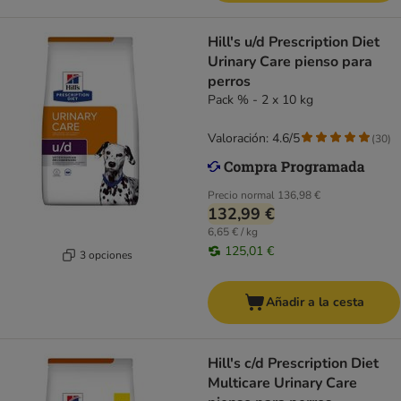
Hill's u/d Prescription Diet
Urinary Care pienso para
perros
Pack % - 2 x 10 kg
Valoración: 4.6/5
(
30
)
Precio normal
136,98 €
132,99 €
6,65 € / kg
125,01 €
3 opciones
Añadir a la cesta
Hill's c/d Prescription Diet
Multicare Urinary Care