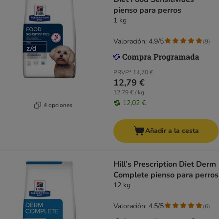
pienso para perros
1 kg
Valoración: 4.9/5
(
9
)
PRVP*
14,70 €
12,79 €
12,79 € / kg
12,02 €
4 opciones
Añadir a la cesta
Hill’s Prescription Diet Derm
Complete pienso para perros
12 kg
Valoración: 4.5/5
(
6
)