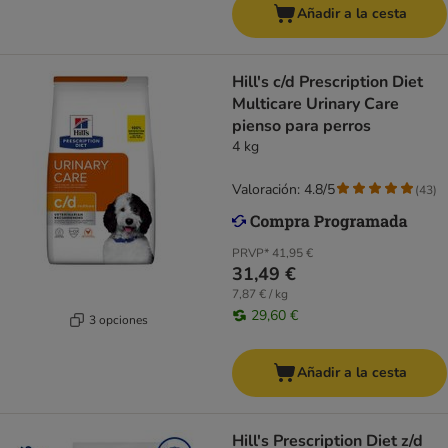
Añadir a la cesta
Hill's c/d Prescription Diet
Multicare Urinary Care
pienso para perros
4 kg
Valoración: 4.8/5
(
43
)
PRVP*
41,95 €
31,49 €
7,87 € / kg
29,60 €
3 opciones
Añadir a la cesta
Hill's Prescription Diet z/d