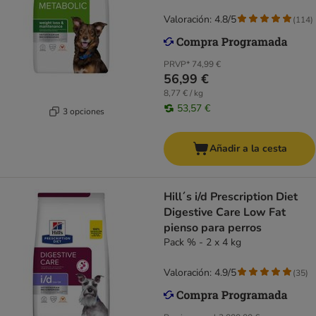
Valoración: 4.8/5
(
114
)
PRVP*
74,99 €
56,99 €
8,77 € / kg
53,57 €
3 opciones
Añadir a la cesta
Hill´s i/d Prescription Diet
Digestive Care Low Fat
pienso para perros
Pack % - 2 x 4 kg
Valoración: 4.9/5
(
35
)