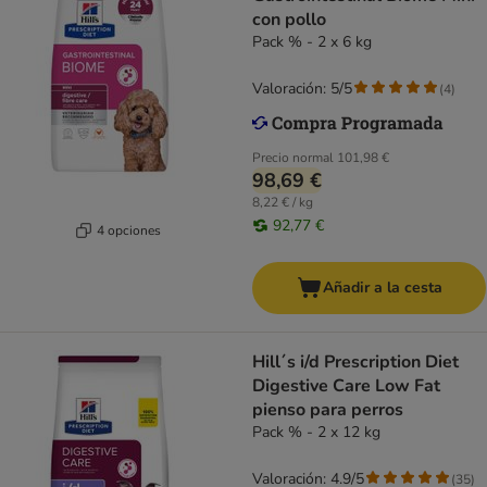
con pollo
Pack % - 2 x 6 kg
Valoración: 5/5
(
4
)
Precio normal
101,98 €
98,69 €
8,22 € / kg
92,77 €
4 opciones
Añadir a la cesta
Hill´s i/d Prescription Diet
Digestive Care Low Fat
pienso para perros
Pack % - 2 x 12 kg
Valoración: 4.9/5
(
35
)