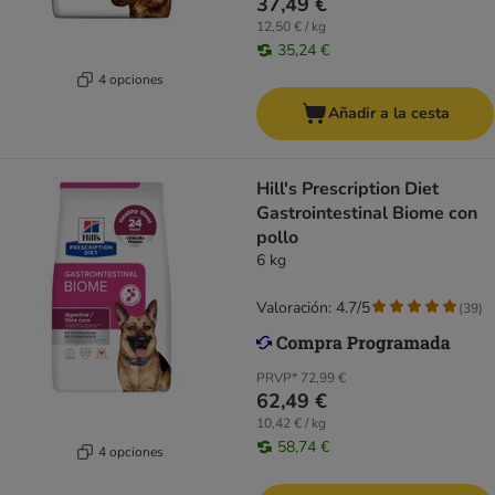
37,49 €
12,50 € / kg
35,24 €
4 opciones
Añadir a la cesta
Hill's Prescription Diet
Gastrointestinal Biome con
pollo
6 kg
Valoración: 4.7/5
(
39
)
PRVP*
72,99 €
62,49 €
10,42 € / kg
58,74 €
4 opciones