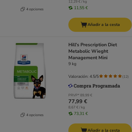
12,29 € / kg
11,55 €
4 opciones
Añadir a la cesta
Hill's Prescription Diet
Metabolic Wieght
Management Mini
9 kg
Valoración: 4.5/5
(
12
)
PRVP*
89,99 €
77,99 €
8,67 € / kg
73,31 €
4 opciones
Añadir a la cesta