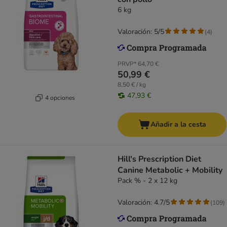
6 kg
Valoración: 5/5
(
4
)
PRVP*
64,70 €
50,99 €
8,50 € / kg
47,93 €
4 opciones
Añadir a la cesta
Hill's Prescription Diet
Canine Metabolic + Mobility
Pack % - 2 x 12 kg
Valoración: 4.7/5
(
109
)