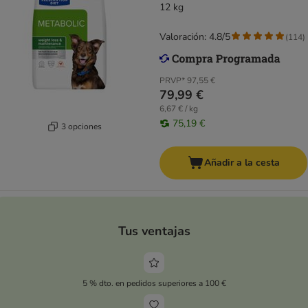
12 kg
Valoración: 4.8/5
(
114
)
PRVP*
97,55 €
79,99 €
6,67 € / kg
75,19 €
3 opciones
Añadir a la cesta
Tus ventajas
5 % dto. en pedidos superiores a 100 €