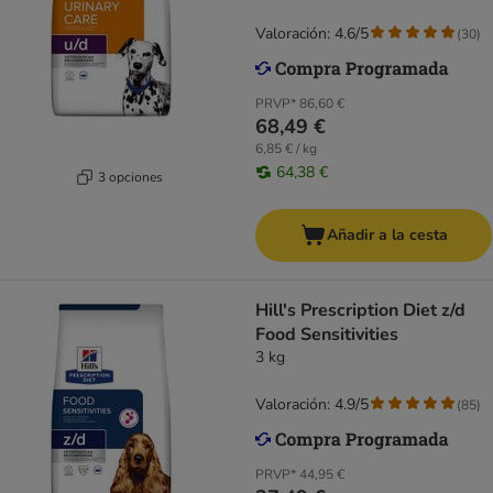
Valoración: 4.6/5
(
30
)
PRVP*
86,60 €
68,49 €
6,85 € / kg
64,38 €
3 opciones
Añadir a la cesta
Hill's Prescription Diet z/d
Food Sensitivities
3 kg
Valoración: 4.9/5
(
85
)
PRVP*
44,95 €