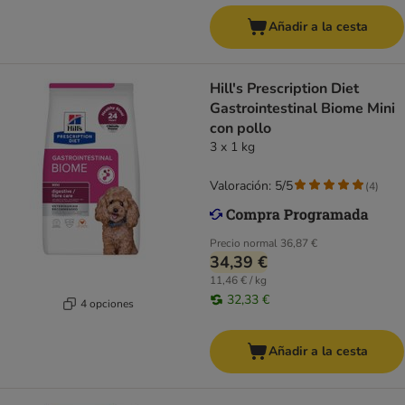
Añadir a la cesta
Hill's Prescription Diet
Gastrointestinal Biome Mini
con pollo
3 x 1 kg
Valoración: 5/5
(
4
)
Precio normal
36,87 €
34,39 €
11,46 € / kg
32,33 €
4 opciones
Añadir a la cesta