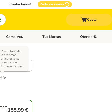
¡Contáctanos!
Pedir de nuevo
Cesta
Gama Vet.
Tus Marcas
Ofertas %
 Accesorios Gatos
Menú de categoria abierto: Otros Animales
Menú de categoria abierto: Gama Vet.
Menú de categoria abie
Precio total de
los mismos
pciones)
artículos si se
compran de
 kg
forma individual
 €
mpra
155,99 €