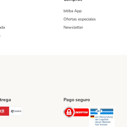
bitiba App
Ofertas especiales
ada
Newsletter
s
ntrega
Pago seguro
ping Method
Post Shipping Method
CTTExpress Shipping Method
paack Shipping Method
Security
Securit