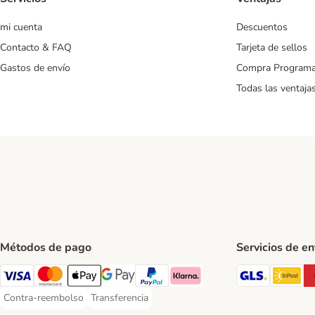
mi cuenta
Descuentos
Contacto & FAQ
Tarjeta de sellos
Gastos de envío
Compra Program
Todas las ventaja
Métodos de pago
Servicios de e
GLS Ship
In
Visa Payment Method
Mastercard Payment Method
Apple Pay Payment Method
Google Pay Payment Method
PayPal Payment Method
Klarna Payment Method
Contra-reembolso
Transferencia
Contra-reembolso Payment Method
Transferencia Payment Method