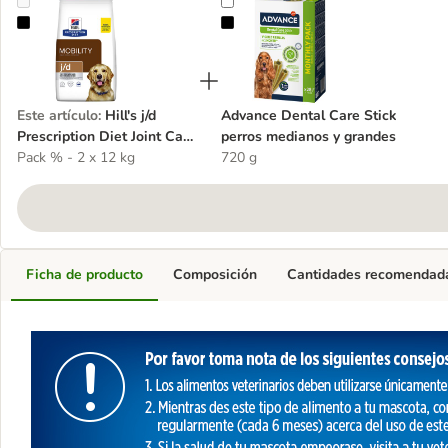
Hill's j/d Prescription Diet Joint Care pienso para perros
Advance Dental Care Stick perros
Este artículo
:
Hill's j/d
Advance Dental Care Stick
Prescription Diet Joint Care
perros medianos y grandes
pienso para perros
Pack % - 2 x 12 kg
720 g
Ficha de producto
Composición
Cantidades recomendad