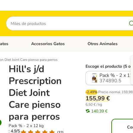
Buscar
atos
Accesorios Gatos
Otros Animales
goria abierto: Accesorios Perros
Menú de categoria abierto: Comida Gatos
Menú de categoria abierto:
tion Diet Joint Care pienso para perros
Hill's j/d
Escoge el producto (5 o
Pack % - 2 x 12
Prescription
374890.5
Diet Joint
-2.49%
Precio normal
159,98
155,99 €
Care pienso
6,50 € / kg
140,39 €
para perros
Pack % - 2 x 12 kg
Co
: 4.9/5
(
32
)