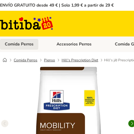
ENVÍO GRATUITO desde 49 € | Solo 1,99 € a partir de 29 €
Comida Perros
Accesorios Perros
Comida G
Menú de categoria abierto: Comida Perros
Menú de cate
Comida Perros
Pienso
Hill's Prescription Diet
Hill's j/d Prescrip