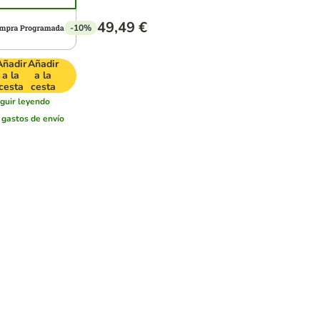
49,49 €
-10%
Añadir
Añadir
a la
a la
cesta
cesta
guir leyendo
r
gastos de envío