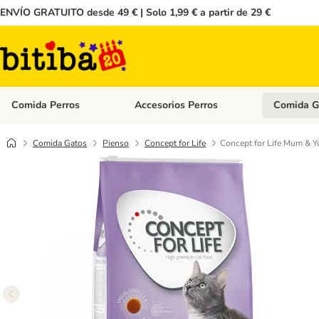
ENVÍO GRATUITO desde 49 € | Solo 1,99 € a partir de 29 €
Comida Perros
Accesorios Perros
Comida G
Menú de categoria abierto: Comida Perros
Menú de cate
Comida Gatos
Pienso
Concept for Life
Concept for Life Mum & Y