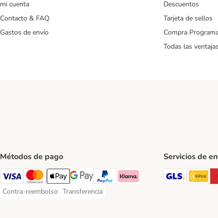
mi cuenta
Descuentos
Contacto & FAQ
Tarjeta de sellos
Gastos de envío
Compra Program
Todas las ventaja
Métodos de pago
Servicios de e
GLS Ship
In
Visa Payment Method
Mastercard Payment Method
Apple Pay Payment Method
Google Pay Payment Method
PayPal Payment Method
Klarna Payment Method
Contra-reembolso
Transferencia
Contra-reembolso Payment Method
Transferencia Payment Method