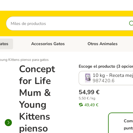
Buscar
atos
Accesorios Gatos
Otros Animales
goria abierto: Accesorios Perros
Menú de categoria abierto: Comida Gatos
Menú de categoria abierto:
oung Kittens pienso para gatos
Concept
Escoge el producto (3 opcio
10 kg - Receta me
for Life
987420.6
Mum &
54,99 €
5,50 € / kg
Young
49,49 €
Kittens
Com
pienso
punt