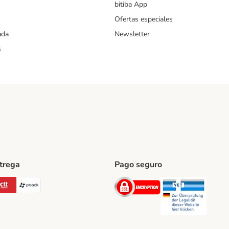
bitiba App
Ofertas especiales
ada
Newsletter
s
ntrega
Pago seguro
ping Method
Post Shipping Method
CTTExpress Shipping Method
paack Shipping Method
Security
Securit