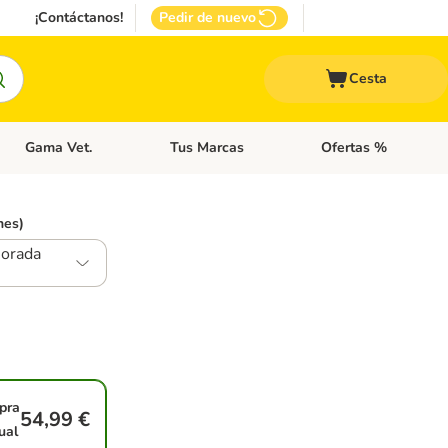
¡Contáctanos!
Pedir de nuevo
Cesta
Gama Vet.
Tus Marcas
Ofertas %
 Accesorios Gatos
Menú de categoria abierto: Otros Animales
Menú de categoria abierto: Gama Vet.
Menú de categoria abie
nes)
jorada
pra
54,99 €
ual