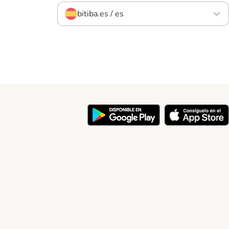
bitiba.es / es
y