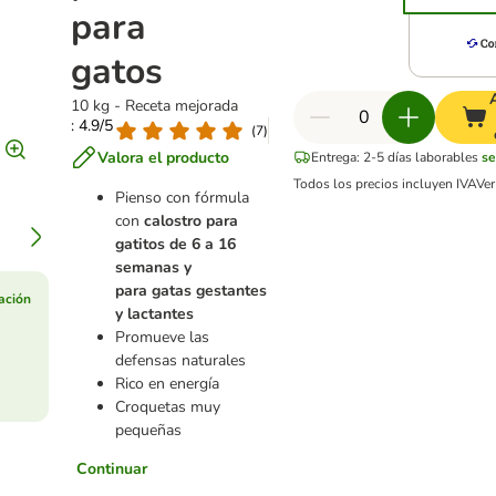
para
gatos
10 kg - Receta mejorada
: 4.9/5
(
7
)
Valora el producto
Entrega: 2-5 días laborables
se
Todos los precios incluyen IVA
Ve
Pienso con fórmula
con
calostro para
gatitos de 6 a 16
semanas y
para gatas gestantes
ación
y lactantes
Promueve las
defensas naturales
Rico en energía
Croquetas muy
pequeñas
Continuar