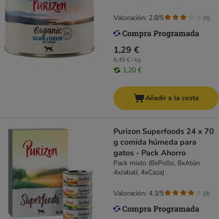
Valoración: 2.8/5
(
5
)
1,29 €
6,45 € / kg
1,20 €
Añadir a la cesta
Purizon Superfoods 24 x 70
g comida húmeda para
gatos - Pack Ahorro
Pack mixto (8xPollo, 8xAtún
4xJabalí, 4xCaza)
Valoración: 4.3/5
(
9
)