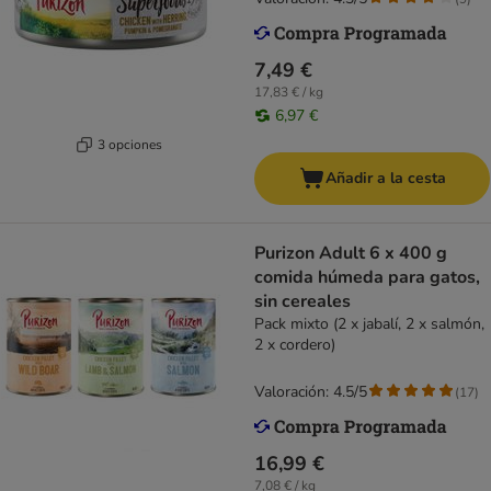
7,49 €
17,83 € / kg
6,97 €
3 opciones
Añadir a la cesta
Purizon Adult 6 x 400 g
comida húmeda para gatos,
sin cereales
Pack mixto (2 x jabalí, 2 x salmón,
2 x cordero)
Valoración: 4.5/5
(
17
)
16,99 €
7,08 € / kg