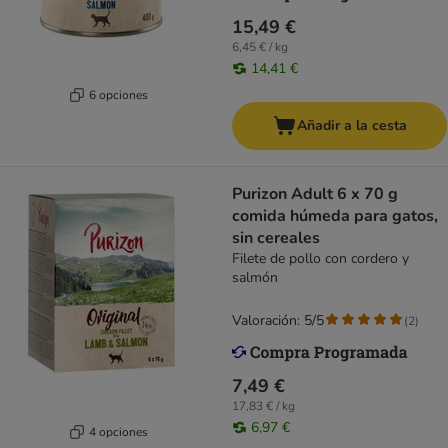
15,49 €
6,45 € / kg
14,41 €
6 opciones
Añadir a la cesta
Purizon Adult 6 x 70 g
comida húmeda para gatos,
sin cereales
Filete de pollo con cordero y
salmón
Valoración: 5/5
(
2
)
7,49 €
17,83 € / kg
6,97 €
4 opciones