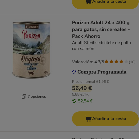
Añadir a la cesta
Purizon Adult 24 x 400 g
para gatos, sin cereales -
Pack Ahorro
Adult Sterilised: filete de pollo
con salmón
Valoración: 4.3/5
(
10
)
Precio normal
61,96 €
56,49 €
5,88 € / kg
7 opciones
52,54 €
Añadir a la cesta