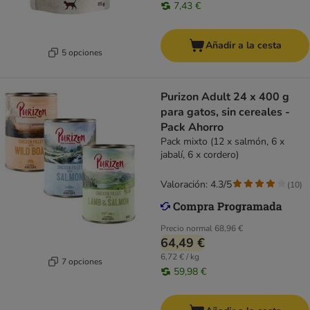
7,43 €
Añadir a la cesta
5 opciones
Purizon Adult 24 x 400 g
para gatos, sin cereales -
Pack Ahorro
Pack mixto (12 x salmón, 6 x
jabalí, 6 x cordero)
Valoración: 4.3/5
(
10
)
Precio normal
68,96 €
64,49 €
6,72 € / kg
7 opciones
59,98 €