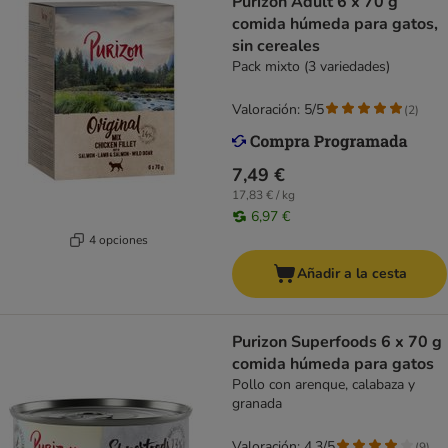
Purizon Adult 6 x 70 g
comida húmeda para gatos,
sin cereales
Pack mixto (3 variedades)
Valoración: 5/5
(
2
)
7,49 €
17,83 € / kg
6,97 €
4 opciones
Añadir a la cesta
Purizon Superfoods 6 x 70 g
comida húmeda para gatos
Pollo con arenque, calabaza y
granada
Valoración: 4.3/5
(
9
)