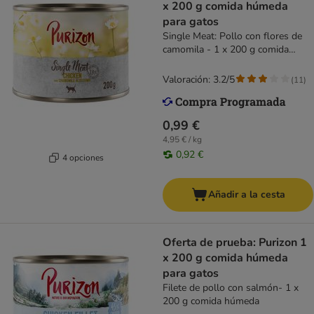
x 200 g comida húmeda
para gatos
Single Meat: Pollo con flores de
camomila - 1 x 200 g comida
húmeda
Valoración: 3.2/5
(
11
)
0,99 €
4,95 € / kg
0,92 €
4 opciones
Añadir a la cesta
Oferta de prueba: Purizon 1
x 200 g comida húmeda
para gatos
Filete de pollo con salmón- 1 x
200 g comida húmeda