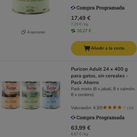
17,49 €
7,29 € / kg
16,27 €
4 opciones
Añadir a la cesta
Purizon Adult 24 x 400 g
para gatos, sin cereales -
Pack Ahorro
Pack mixto (8 x jabalí, 8 x salmón,
8 x cordero)
Valoración: 4.3/5
(
10
)
63,99 €
6,67 € / kg