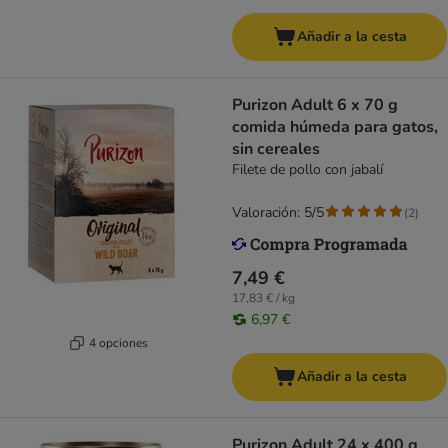
Añadir a la cesta
Purizon Adult 6 x 70 g
comida húmeda para gatos,
sin cereales
Filete de pollo con jabalí
Valoración: 5/5
(
2
)
7,49 €
17,83 € / kg
6,97 €
4 opciones
Añadir a la cesta
Purizon Adult 24 x 400 g