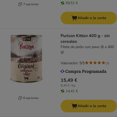
59,51 €
7 opciones
Añadir a la cesta
Purizon Kitten 400 g - sin
cereales
Filete de pollo con pavo (6 x 400
g)
Valoración: 5/5
(
3
)
15,49 €
6,45 € / kg
14,41 €
6 opciones
Añadir a la cesta