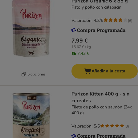
Purizon Organic 6 x 85 g
Pato y pollo con calabacín
Valoración: 4.2/5
(
6
)
7,99 €
15,67 € / kg
7,43 €
Añadir a la cesta
5 opciones
Purizon Kitten 400 g - sin
cereales
Filete de pollo con salmón (24x
400 g)
Valoración: 5/5
(
3
)