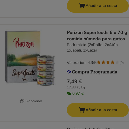
Añadir a la cesta
Purizon Superfoods 6 x 70 g
comida húmeda para gatos
Pack mixto (2xPollo, 2xAtún
1xJabalí, 1xCaza)
Valoración: 4.3/5
(
9
)
7,49 €
17,83 € / kg
6,97 €
3 opciones
Añadir a la cesta