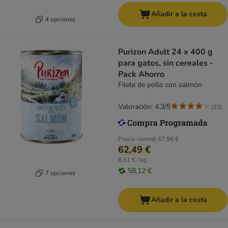
Añadir a la cesta
4 opciones
Purizon Adult 24 x 400 g
para gatos, sin cereales -
Pack Ahorro
Filete de pollo con salmón
Valoración: 4.3/5
(
10
)
Precio normal
67,96 €
62,49 €
6,51 € / kg
58,12 €
7 opciones
Añadir a la cesta