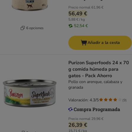
Precio normal
61,96 €
56,49 €
5,88 € / kg
52,54 €
6 opciones
Añadir a la cesta
Purizon Superfoods 24 x 70
g comida húmeda para
gatos - Pack Ahorro
Pollo con arenque, calabaza y
granada
Valoración: 4.3/5
(
9
)
Precio normal
29,96 €
26,39 €
15,71 € / kg