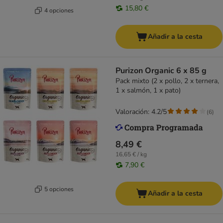
15,80 €
4 opciones
Añadir a la cesta
Purizon Organic 6 x 85 g
Pack mixto (2 x pollo, 2 x ternera,
1 x salmón, 1 x pato)
Valoración: 4.2/5
(
6
)
8,49 €
16,65 € / kg
7,90 €
5 opciones
Añadir a la cesta