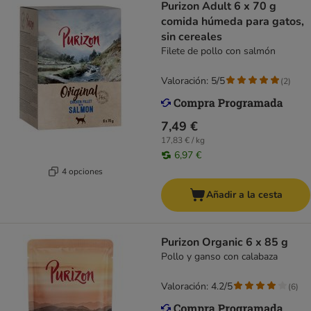
Purizon Adult 6 x 70 g
comida húmeda para gatos,
sin cereales
Filete de pollo con salmón
Valoración: 5/5
(
2
)
7,49 €
17,83 € / kg
6,97 €
4 opciones
Añadir a la cesta
Purizon Organic 6 x 85 g
Pollo y ganso con calabaza
Valoración: 4.2/5
(
6
)