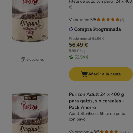
Filete de pollo con pavo (24 x 400
g)
Valoración: 5/5
(
3
)
Precio normal
61,96 €
56,49 €
5,88 € / kg
52,54 €
6 opciones
Añadir a la cesta
Purizon Adult 24 x 400 g
para gatos, sin cereales -
Pack Ahorro
Adult Sterilised: filete de pollo
con pavo
Valoración: 4.3/5
(
10
)