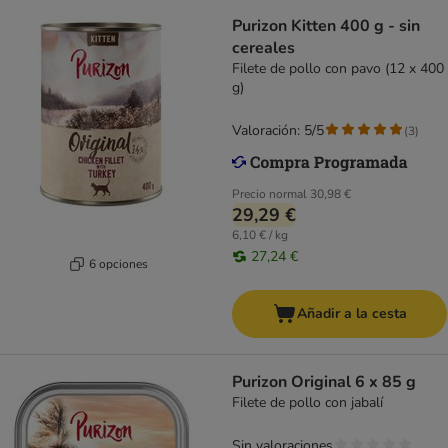
Purizon Kitten 400 g - sin
cereales
Filete de pollo con pavo (12 x 400
g)
Valoración: 5/5
(
3
)
Precio normal
30,98 €
29,29 €
6,10 € / kg
27,24 €
6 opciones
Añadir a la cesta
Purizon Original 6 x 85 g
Filete de pollo con jabalí
Sin valoraciones