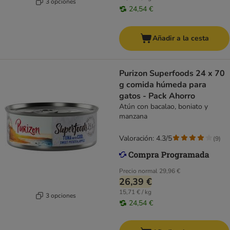
3 opciones
24,54 €
Añadir a la cesta
Purizon Superfoods 24 x 70
g comida húmeda para
gatos - Pack Ahorro
Atún con bacalao, boniato y
manzana
Valoración: 4.3/5
(
9
)
Precio normal
29,96 €
26,39 €
15,71 € / kg
3 opciones
24,54 €