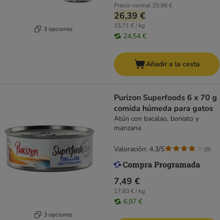
Precio normal
29,96 €
26,39 €
15,71 € / kg
3 opciones
24,54 €
Añadir a la cesta
Purizon Superfoods 6 x 70 g
comida húmeda para gatos
Atún con bacalao, boniato y
manzana
Valoración: 4.3/5
(
9
)
7,49 €
17,83 € / kg
6,97 €
3 opciones