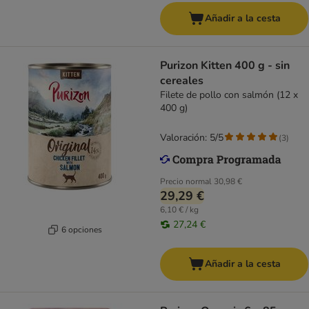
Añadir a la cesta
Purizon Kitten 400 g - sin
cereales
Filete de pollo con salmón (12 x
400 g)
Valoración: 5/5
(
3
)
Precio normal
30,98 €
29,29 €
6,10 € / kg
27,24 €
6 opciones
Añadir a la cesta