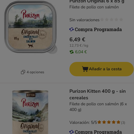
Purizon Original 6 x 85 g
Filete de pollo con salmón
Sin valoraciones
6,49 €
12,73 € / kg
6,04 €
Añadir a la cesta
4 opciones
Purizon Kitten 400 g - sin
cereales
Filete de pollo con salmón (6 x
400 g)
Valoración: 5/5
(
3
)