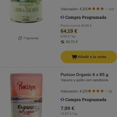
Valoración: 4.3/5
(
10
)
Precio normal
69,96 €
64,19 €
6,69 € / kg
7 opciones
59,70 €
Añadir a la cesta
Purizon Organic 6 x 85 g
Vacuno y pollo con zanahoria
Valoración: 4.2/5
(
6
)
7,99 €
15,67 € / kg