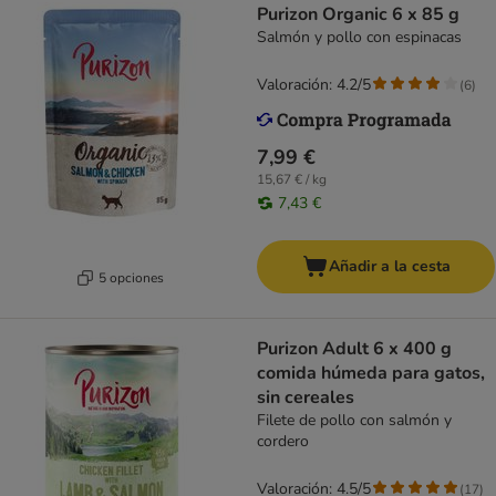
Purizon Organic 6 x 85 g
Salmón y pollo con espinacas
Valoración: 4.2/5
(
6
)
7,99 €
15,67 € / kg
7,43 €
Añadir a la cesta
5 opciones
Purizon Adult 6 x 400 g
comida húmeda para gatos,
sin cereales
Filete de pollo con salmón y
cordero
Valoración: 4.5/5
(
17
)