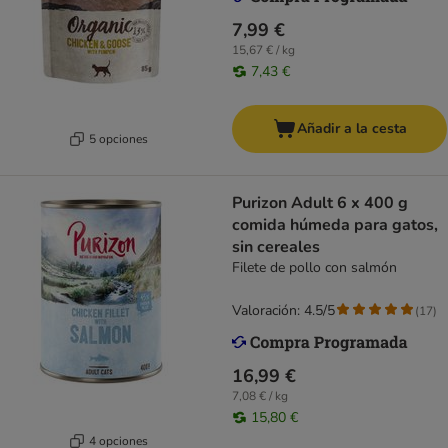
7,99 €
15,67 € / kg
7,43 €
Añadir a la cesta
5 opciones
Purizon Adult 6 x 400 g
comida húmeda para gatos,
sin cereales
Filete de pollo con salmón
Valoración: 4.5/5
(
17
)
16,99 €
7,08 € / kg
15,80 €
4 opciones