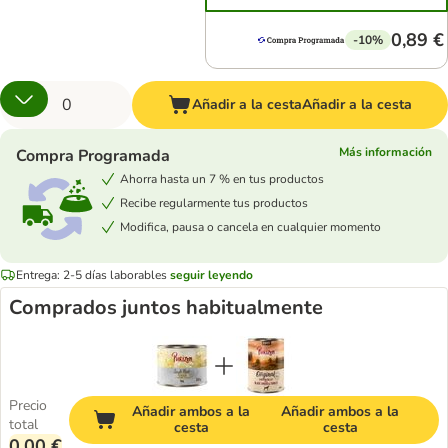
0,89 €
-10%
Añadir a la cesta
Añadir a la cesta
Más información
Compra Programada
Ahorra hasta un 7 % en tus productos
Recibe regularmente tus productos
Modifica, pausa o cancela en cualquier momento
Entrega: 2-5 días laborables
seguir leyendo
Comprados juntos habitualmente
Precio
Añadir ambos a la
Añadir ambos a la
total
cesta
cesta
0,00 €