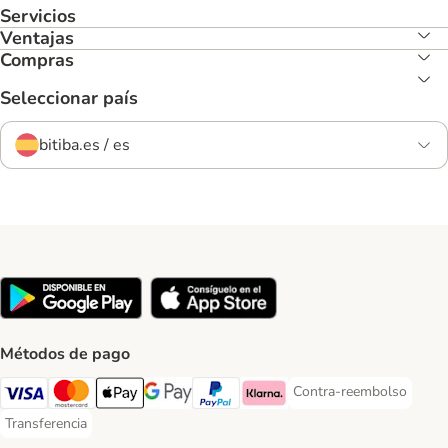
Servicios
Ventajas
Compras
Seleccionar país
bitiba.es / es
Métodos de pago
Contra-reembolso
Contra-reembolso Paym
Visa Payment Method
Mastercard Payment Method
Apple Pay Payment Method
Google Pay Payment Method
PayPal Payment Method
Klarna Payment Method
Transferencia
Transferencia Payment Method