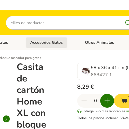
Buscar
atos
Accesorios Gatos
Otros Animales
goria abierto: Accesorios Perros
Menú de categoria abierto: Comida Gatos
Menú de categoria abierto:
bloque rascador para gatos
Casita
58 x 36 x 41 cm (L
668427.1
de
8,29 €
cartón
Home
XL con
Entrega: 2-5 días laborables
s
Todos los precios incluyen IVA
Ve
bloque