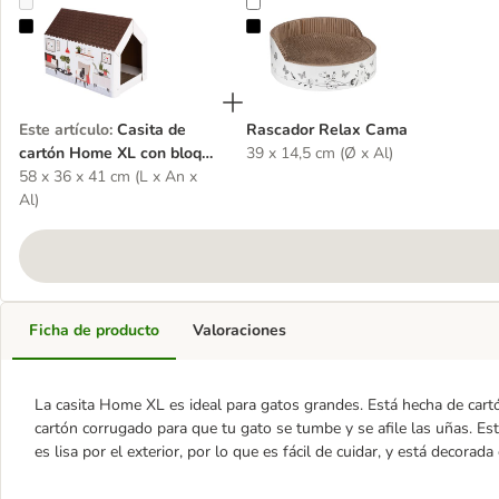
Casita de cartón Home XL con bloque rascador para gatos
Rascador Relax Cama
Este artículo
:
Casita de
Rascador Relax Cama
cartón Home XL con bloque
39 x 14,5 cm (Ø x Al)
rascador para gatos
58 x 36 x 41 cm (L x An x
Al)
Ficha de producto
Valoraciones
La casita Home XL es ideal para gatos grandes. Está hecha de cartó
cartón corrugado para que tu gato se tumbe y se afile las uñas. Est
es lisa por el exterior, por lo que es fácil de cuidar, y está decorad