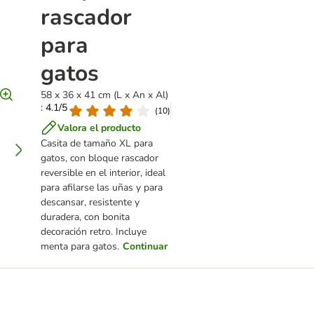
rascador
para
gatos
58 x 36 x 41 cm (L x An x Al)
: 4.1/5
(
10
)
Valora el producto
Casita de tamaño XL para
gatos, con bloque rascador
reversible en el interior, ideal
para afilarse las uñas y para
descansar, resistente y
duradera, con bonita
decoración retro. Incluye
menta para gatos.
Continuar