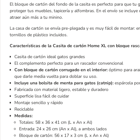
El bloque de cartón del fondo de la casita es perfecto para que tu ga
proteger tus muebles, tapicería y alfombras. En el envío se incluye
atraer aún más a tu minino.
La casa de cartón se envía pre-plegada y es muy fácil de montar: e
tornillos de plástico incluidos.
Características de la Casita de cartón Home XL con bloque rasc
Casita de cartón ideal gatos grandes
El complemento perfecto para un rascador convencional
Con bloque de cartón corrugado en el interior:
óptimo para arañ
que darle media vuelta para doblar su uso.
Incluye una bolsita de menta para gatos (catnip):
espárcela por
Fabricada con material ligero, estable y duradero
Superficie lisa fácil de cuidar
Montaje sencillo y rápido
Reciclable
Medidas:
Totales: 58 x 36 x 41 cm (L x An x Al)
Entrada: 24 x 26 cm (An x Al), a ambos lados
Bloque de cartón: 56 x 17 x 3 cm (L x An x Al)