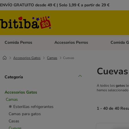
ENVÍO GRATUITO desde 49 € | Solo 1,99 € a partir de 29 €
Comida Perros
Accesorios Perros
Comida G
Menú de categoria abierto: Comida Perros
Menú de cate
Accesorios Gatos
Camas
Cuevas
Cuevas
Categoría
A todos los
gatos
le
hemos seleccionad
Accesorios Gatos
Camas
❄ Esterillas refrigerantes
1 - 40 de 40 Res
Camas para gatos
Casas
Cuevas