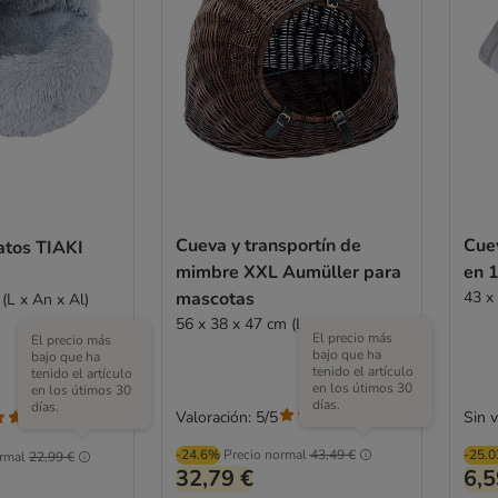
Cueva y transportín de
Cue
atos TIAKI
mimbre XXL Aumüller para
en 
mascotas
43 x
(L x An x Al)
56 x 38 x 47 cm (L x An x Al)
El precio más
El precio más
bajo que ha
bajo que ha
tenido el artículo
tenido el artículo
en los útimos 30
en los útimos 30
días.
días.
Valoración: 5/5
Sin 
(
2
)
(
2
)
-24.6%
Precio normal
43,49 €
-25.
rmal
22,99 €
32,79 €
6,5