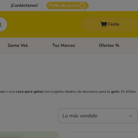
¡Contáctanos!
Pedir de nuevo
Cesta
Gama Vet.
Tus Marcas
Ofertas %
 Accesorios Gatos
Menú de categoria abierto: Otros Animales
Menú de categoria abierto: Gama Vet.
Menú de categoria abie
tos
o una
casa para gatos
son lugares ideales de descanso para tu
gato
. En bitiba
Lo más vendido