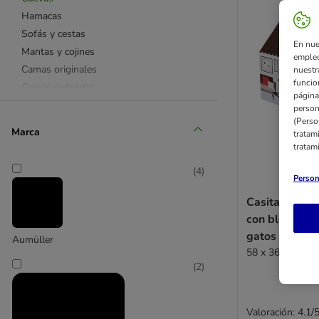
Hamacas
Sofás y cestas
En nue
Mantas y cojines
empleo
Camas originales
nuestr
funcio
Camas redondas
página
Camas ovaladas
person
(Perso
Camas rectangulares
Marca
tratam
✂ menos de 10 €
tratam
Ofertas en camas y casitas
(
4
)
Person
Casita de ca
con bloque r
gatos
Aumüller
58 x 36 x 41 cm 
(
2
)
Valoración: 4.1/