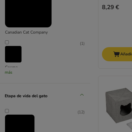
8,29 €
Canadian Cat Company
(
1
)
Añadir
Cosma
más
(
1
)
Etapa de vida del gato
Kerbl Pet
(
12
)
(
7
)