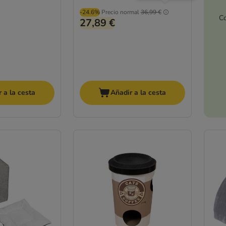
-24.6%
Precio normal
36,99 €
Co
27,89 €
 a la cesta
Añadir a la cesta