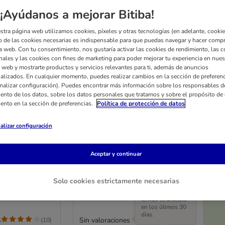
¡Ayúdanos a mejorar Bitiba!
stra página web utilizamos cookies, píxeles y otras tecnologías (en adelante, cookies
 de las cookies necesarias es indispensable para que puedas navegar y hacer comp
a web. Con tu consentimiento, nos gustaría activar las cookies de rendimiento, las c
nales y las cookies con fines de marketing para poder mejorar tu experiencia en nues
 web y mostrarte productos y servicios relevantes para ti, además de anuncios
alizados. En cualquier momento, puedes realizar cambios en la sección de preferenc
nalizar configuración). Puedes encontrar más información sobre los responsables d
iento de los datos, sobre los datos personales que tratamos y sobre el propósito de 
iento en la sección de preferencias.
Política de protección de datos
alizar configuración
rtón Home XL
Cama Modern Living Luxor
ascador para
para pared
Aceptar y continuar
45 x 25 x 45 cm (L x An x Al)
(L x An x Al)
Solo cookies estrictamente necesarias
El precio más
bajo que ha
tenido el artículo
en los útimos 30
días.
5
Sin valoraciones
(
10
)