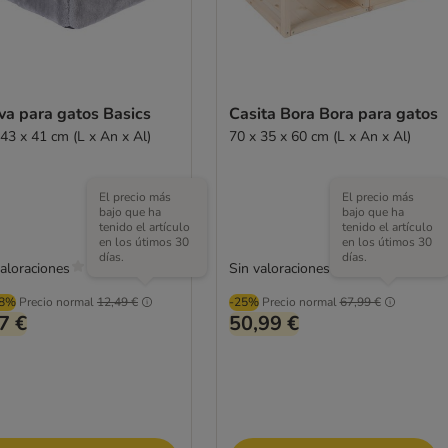
va para gatos Basics
Casita Bora Bora para gatos
 43 x 41 cm (L x An x Al)
70 x 35 x 60 cm (L x An x Al)
El precio más
El precio más
bajo que ha
bajo que ha
tenido el artículo
tenido el artículo
en los útimos 30
en los útimos 30
días.
días.
valoraciones
Sin valoraciones
98%
Precio normal
12,49 €
-25%
Precio normal
67,99 €
7 €
50,99 €