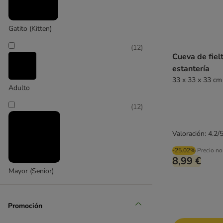
Gatito (Kitten)
Modern Living
(
12
)
Cueva de fiel
(
7
)
estantería
33 x 33 x 33 cm 
Adulto
TIAKI
(
12
)
Valoración: 4.2/
-25.02%
Precio no
8,99 €
Mayor (Senior)
Promoción