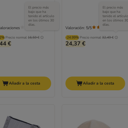
El precio más
El precio más
bajo que ha
bajo que ha
tenido el artículo
tenido el artícul
en los útimos 30
en los útimos 3
días.
días.
valoraciones
Valoración: 5/5
(
1
)
02%
Precio normal
16,59 €
-24.99%
Precio normal
32,49 €
44 €
24,37 €
Añadir a la cesta
Añadir a la cesta