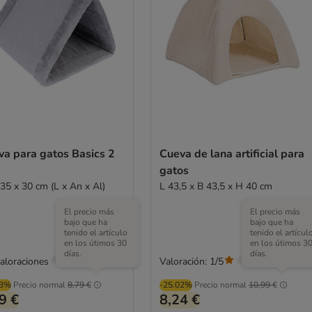
va para gatos Basics 2
Cueva de lana artificial para
1
gatos
 35 x 30 cm (L x An x Al)
L 43,5 x B 43,5 x H 40 cm
El precio más
El precio más
bajo que ha
bajo que ha
tenido el artículo
tenido el artícul
en los útimos 30
en los útimos 3
días.
días.
valoraciones
Valoración: 1/5
(
1
)
03%
Precio normal
8,79 €
-25.02%
Precio normal
10,99 €
9 €
8,24 €