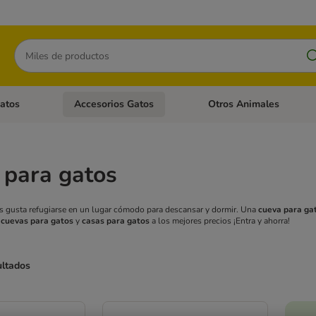
Buscar
atos
Accesorios Gatos
Otros Animales
goria abierto: Accesorios Perros
Menú de categoria abierto: Comida Gatos
Menú de categoria abierto:
 para gatos
s gusta refugiarse en un lugar cómodo para descansar y dormir. Una
cueva para ga
o
cuevas para gatos
y
casas para gatos
a los mejores precios ¡Entra y ahorra!
ultados