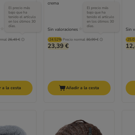
crema
El precio más
El precio más
bajo que ha
bajo que ha
tenido el artículo
tenido el artículo
en los útimos 30
en los útimos 30
días.
días.
Sin valoraciones
Sin 
rmal
26,49 €
-24.52%
Precio normal
30,99 €
-25.
23,39 €
12,
 a la cesta
Añadir a la cesta