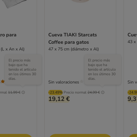
tro para
Cueva TIAKI Starcats
Cue
Coffee para gatos
43 x
(L x An x Al)
47 x 75 cm (diámetro x Al)
El precio más
El precio más
bajo que ha
bajo que ha
tenido el artículo
tenido el artículo
en los útimos 30
en los útimos 30
días.
días.
5
Sin valoraciones
Sin 
(
5
)
rmal
11,99 €
-23.49%
Precio normal
24,99 €
-24.
19,12 €
9,3