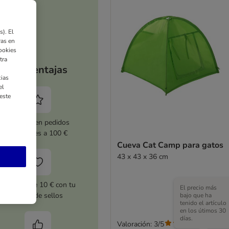
). El
ras en
ookies
tra
Tus ventajas
ias
el
este
5 % dto. en pedidos
superiores a 100 €
Cueva Cat Camp para gatos
43 x 43 x 36 cm
Cupones de 10 € con tu
El precio más
tarjeta de sellos
bajo que ha
tenido el artículo
en los útimos 30
días.
Valoración: 3/5
(
2
)