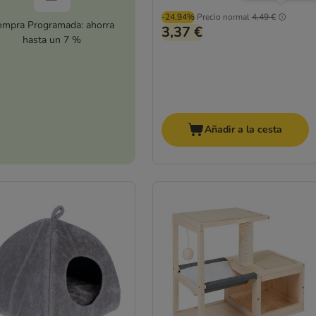
-24.94%
Precio normal
4,49 €
mpra Programada: ahorra
3,37 €
hasta un 7 %
Añadir a la cesta