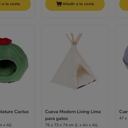
 a la cesta
Añadir a la cesta
Nature Cactus
Cueva Modern Living Lima
Cue
para gatos
47 x
m x Al)
76 x 73 x 74 cm (L x An x Al),