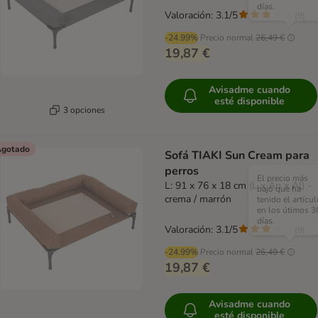
días.
Valoración: 3.1/5
(
9
)
-24.99%
Precio normal
26,49 €
19,87 €
Avisadme cuando
esté disponible
3 opciones
gotado
Sofá TIAKI Sun Cream para
perros
El precio más
L: 91 x 76 x 18 cm (L x An x Al) -
bajo que ha
crema / marrón
tenido el artícul
en los útimos 3
días.
Valoración: 3.1/5
(
9
)
-24.99%
Precio normal
26,49 €
19,87 €
Avisadme cuando
esté disponible