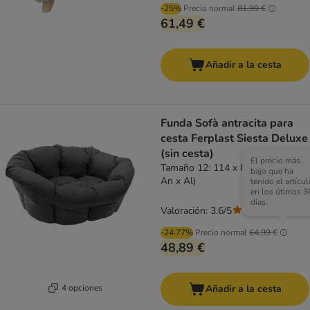
-25%
Precio normal
81,99 €
61,49 €
Añadir a la cesta
Funda Sofà antracita para
cesta Ferplast Siesta Deluxe
(sin cesta)
El precio más
Tamaño 12: 114 x 83 x 37 cm (L x
bajo que ha
An x Al)
tenido el artícul
en los útimos 3
días.
Valoración: 3.6/5
(
16
)
-24.77%
Precio normal
64,99 €
48,89 €
4 opciones
Añadir a la cesta