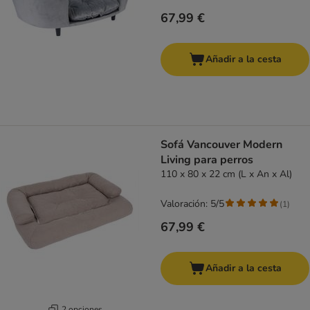
67,99 €
Añadir a la cesta
Sofá Vancouver Modern
Living para perros
110 x 80 x 22 cm (L x An x Al)
Valoración: 5/5
(
1
)
67,99 €
Añadir a la cesta
2 opciones