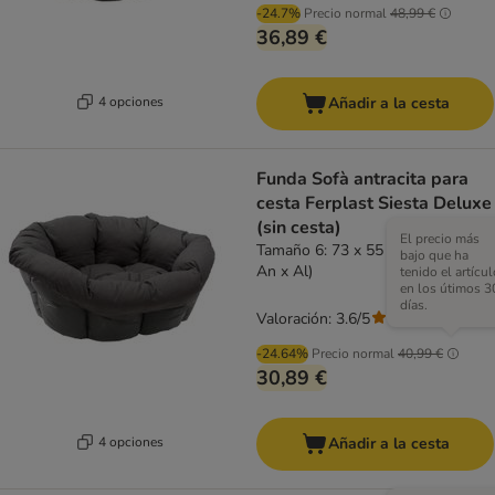
-24.7%
Precio normal
48,99 €
36,89 €
4 opciones
Añadir a la cesta
Funda Sofà antracita para
cesta Ferplast Siesta Deluxe
(sin cesta)
El precio más
Tamaño 6: 73 x 55 x 27 cm (L x
bajo que ha
An x Al)
tenido el artícul
en los útimos 3
días.
Valoración: 3.6/5
(
16
)
-24.64%
Precio normal
40,99 €
30,89 €
4 opciones
Añadir a la cesta