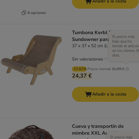
Añadir a la cesta
6 opciones
Tumbona Kerbl Pet
El precio más
Sundowner para gatos
bajo que ha
37 x 37 x 52 cm (L x An x Al)
tenido el artícul
en los útimos 3
días.
Sin valoraciones
-23.82%
Precio normal
31,99 €
24,37 €
Añadir a la cesta
Cueva y transportín de
mimbre XXL Aumüller para
El precio más