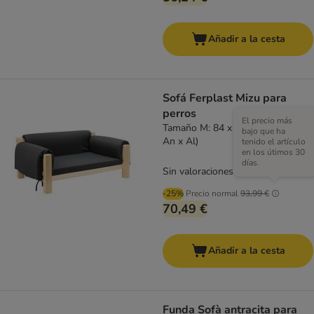
Añadir a la cesta
Sofá Ferplast Mizu para
perros
El precio más
Tamaño M: 84 x 52 x 34 cm (L x
bajo que ha
An x Al)
tenido el artículo
en los útimos 30
días.
Sin valoraciones
-25%
Precio normal
93,99 €
70,49 €
Añadir a la cesta
Funda Sofà antracita para