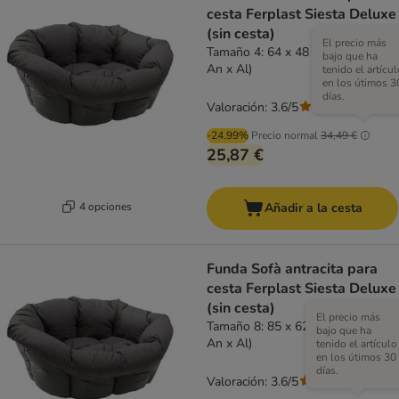
cesta Ferplast Siesta Deluxe
(sin cesta)
El precio más
Tamaño 4: 64 x 48 x 25 cm (L x
bajo que ha
An x Al)
tenido el artícul
en los útimos 3
días.
Valoración: 3.6/5
(
16
)
-24.99%
Precio normal
34,49 €
25,87 €
4 opciones
Añadir a la cesta
Funda Sofà antracita para
cesta Ferplast Siesta Deluxe
(sin cesta)
El precio más
Tamaño 8: 85 x 62 x 28,5 cm (L x
bajo que ha
An x Al)
tenido el artículo
en los útimos 30
días.
Valoración: 3.6/5
(
16
)