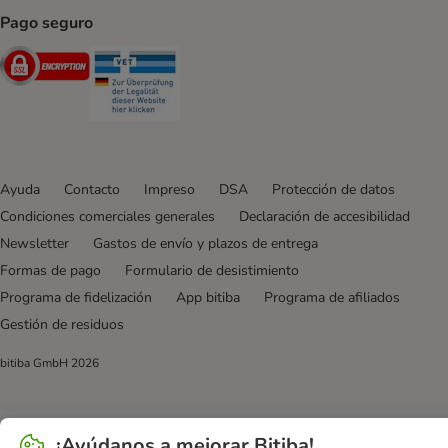
Pago seguro
Security
Security
Ayuda
Contacto
Impreso
DSA
Protección de datos
Condiciones comerciales generales
Declaración de accesibilidad
Newsletter
Gastos de envío y plazos de entrega
Formas de pago
Formulario de desistimiento
Programa de fidelización
App bitiba
Programa de afiliados
Gestión de residuos
bitiba GmbH
2026
¡Ayúdanos a mejorar Bitiba!