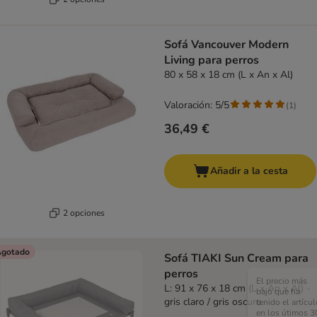
Sofá Vancouver Modern
Living para perros
80 x 58 x 18 cm (L x An x Al)
Valoración: 5/5
(
1
)
36,49 €
Añadir a la cesta
2 opciones
gotado
Sofá TIAKI Sun Cream para
perros
El precio más
L: 91 x 76 x 18 cm (L x An x Al) -
bajo que ha
gris claro / gris oscuro
tenido el artícul
en los útimos 3