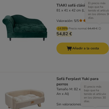
El precio más
TIAKI sofá clásico
bajo que ha
81 x 41 x 42 cm (L x An x Al)
tenido el artícul
en los útimos 3
días.
Valoración: 5/5
(
1
)
-14.99%
Precio normal
64,49 €
54,82 €
Añadir a la cesta
Sofá Ferplast Yuki para
perros
El precio más
Tamaño M: 82 x 55 x 31 cm (L x
bajo que ha
An x Al)
tenido el artículo
en los útimos 30
días.
Sin valoraciones