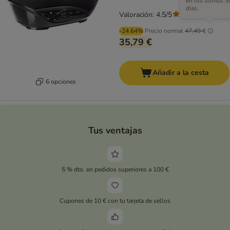
en los útimos 3
días.
Valoración: 4.5/5
(
4
)
-24.64%
Precio normal
47,49 €
35,79 €
Añadir a la cesta
6 opciones
Tus ventajas
5 % dto. en pedidos superiores a 100 €
Cupones de 10 € con tu tarjeta de sellos