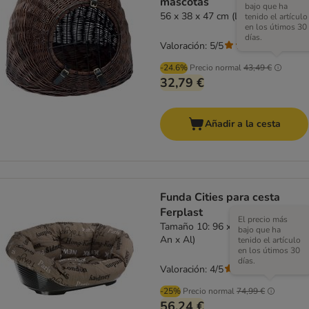
mascotas
bajo que ha
56 x 38 x 47 cm (L x An x Al)
tenido el artículo
en los útimos 30
días.
Valoración: 5/5
(
2
)
-24.6%
Precio normal
43,49 €
32,79 €
Añadir a la cesta
Funda Cities para cesta
Ferplast
El precio más
Tamaño 10: 96 x 71 x 32 cm (L x
bajo que ha
An x Al)
tenido el artículo
en los útimos 30
días.
Valoración: 4/5
(
5
)
-25%
Precio normal
74,99 €
56,24 €