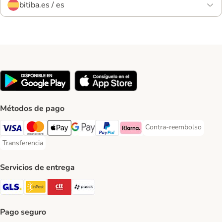
bitiba.es / es
Métodos de pago
Contra-reembolso
Contra-reembolso Paym
Visa Payment Method
Mastercard Payment Method
Apple Pay Payment Method
Google Pay Payment Method
PayPal Payment Method
Klarna Payment Method
Transferencia
Transferencia Payment Method
Servicios de entrega
GLS Shipping Method
InPost Shipping Method
CTTExpress Shipping Method
paack Shipping Method
Pago seguro