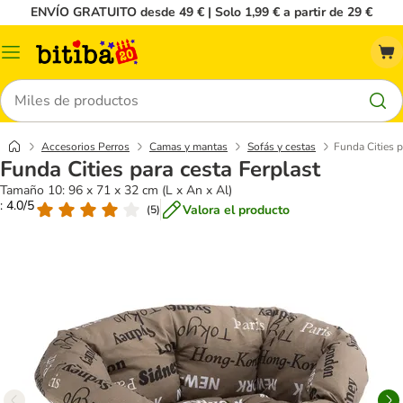
ENVÍO GRATUITO desde 49 € | Solo 1,99 € a partir de 29 €
Menú
Buscar
Accesorios Perros
Camas y mantas
Sofás y cestas
Funda Cities p
Funda Cities para cesta Ferplast
Tamaño 10: 96 x 71 x 32 cm (L x An x Al)
: 4.0/5
Valora el producto
(
5
)