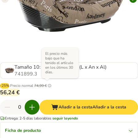
El precio más
bajo que ha
tenido el artículo
Tamaño 10: 96 x 71 x 32 cm (L x An x Al)
en los útimos 30
días.
741899.3
-25%
Precio normal
74,99 €
56,24 €
Añadir a la cesta
Añadir a la cesta
Entrega: 2-5 días laborables
seguir leyendo
Ficha de producto