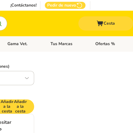
¡Contáctanos!
Pedir de nuevo
Cesta
Gama Vet.
Tus Marcas
Ofertas %
 Accesorios Gatos
Menú de categoria abierto: Otros Animales
Menú de categoria abierto: Gama Vet.
Menú de categoria abie
ones)
Añadir
Añadir
a la
a la
cesta
cesta
sitar
o