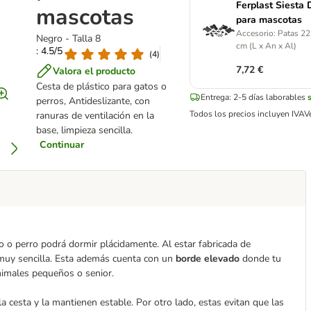
Ferplast Siesta
mascotas
para mascotas
Accesorio: Patas 22
Negro - Talla 8
cm (L x An x Al)
: 4.5/5
(
4
)
7,72 €
Valora el producto
Cesta de plástico para gatos o
Entrega: 2-5 días laborables
perros, Antideslizante, con
Todos los precios incluyen IVA
V
ranuras de ventilación en la
base, limpieza sencilla.
Continuar
o o perro podrá dormir plácidamente. Al estar fabricada de
a muy sencilla. Esta además cuenta con un
borde elevado
donde tu
animales pequeños o senior.
a cesta y la mantienen estable. Por otro lado, estas evitan que las