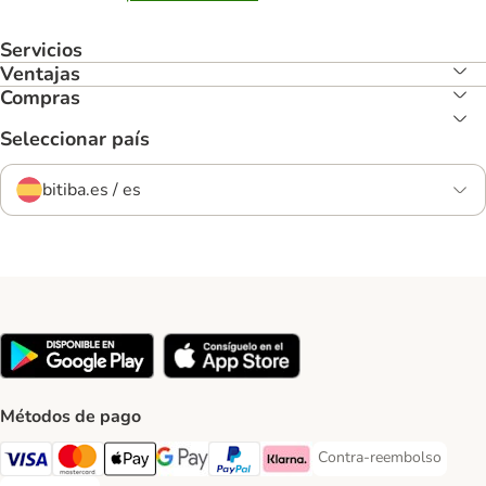
Servicios
Ventajas
Compras
Seleccionar país
bitiba.es / es
Métodos de pago
Contra-reembolso
Contra-reembolso Paym
Visa Payment Method
Mastercard Payment Method
Apple Pay Payment Method
Google Pay Payment Method
PayPal Payment Method
Klarna Payment Method