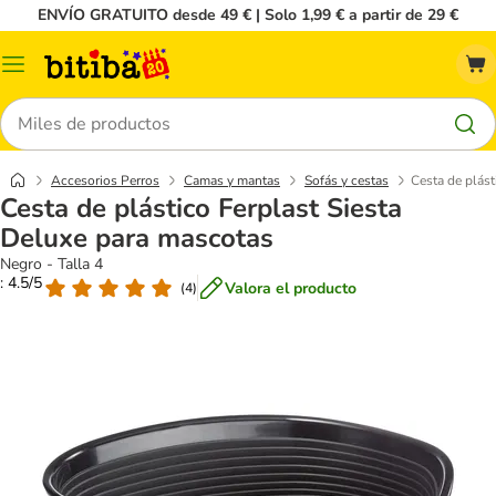
ENVÍO GRATUITO desde 49 € | Solo 1,99 € a partir de 29 €
Menú
Buscar
Accesorios Perros
Camas y mantas
Sofás y cestas
Cesta de plást
Cesta de plástico Ferplast Siesta
Deluxe para mascotas
Negro - Talla 4
: 4.5/5
Valora el producto
(
4
)