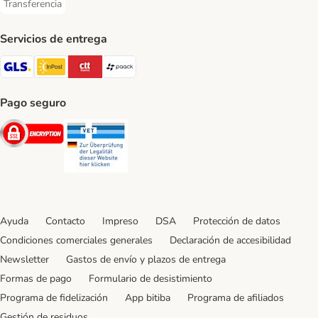
Transferencia
Transferencia Payment Method
Servicios de entrega
GLS Shipping Method
InPost Shipping Method
CTTExpress Shipping Method
paack Shipping Method
Pago seguro
Security
Security
Ayuda
Contacto
Impreso
DSA
Protección de datos
Condiciones comerciales generales
Declaración de accesibilidad
Newsletter
Gastos de envío y plazos de entrega
Formas de pago
Formulario de desistimiento
Programa de fidelización
App bitiba
Programa de afiliados
Gestión de residuos