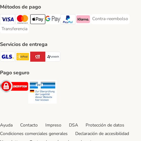
Métodos de pago
Contra-reembolso
Contra-reembolso Paym
Visa Payment Method
Mastercard Payment Method
Apple Pay Payment Method
Google Pay Payment Method
PayPal Payment Method
Klarna Payment Method
Transferencia
Transferencia Payment Method
Servicios de entrega
GLS Shipping Method
InPost Shipping Method
CTTExpress Shipping Method
paack Shipping Method
Pago seguro
Security
Security
Ayuda
Contacto
Impreso
DSA
Protección de datos
Condiciones comerciales generales
Declaración de accesibilidad