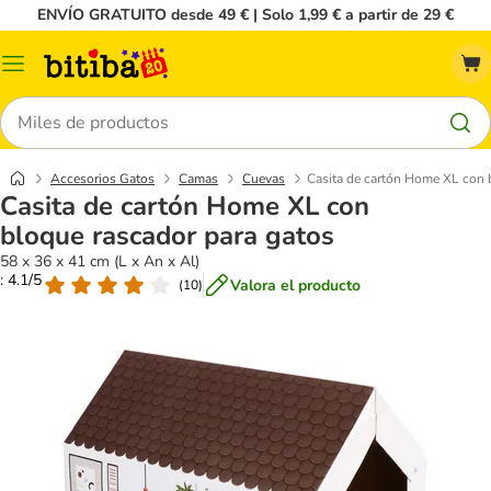
ENVÍO GRATUITO desde 49 € | Solo 1,99 € a partir de 29 €
Menú
Buscar
Accesorios Gatos
Camas
Cuevas
Casita de cartón Home XL con 
Casita de cartón Home XL con
bloque rascador para gatos
58 x 36 x 41 cm (L x An x Al)
: 4.1/5
Valora el producto
(
10
)