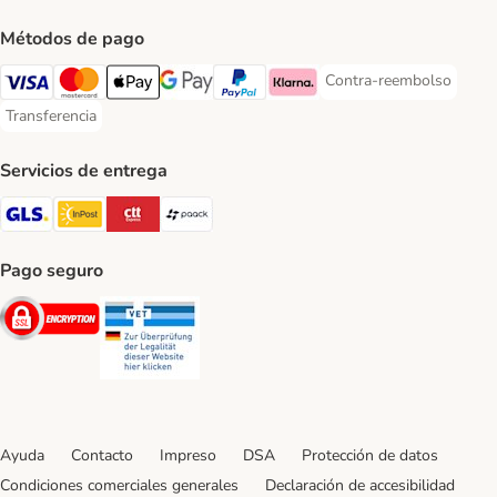
Métodos de pago
Contra-reembolso
Contra-reembolso Paym
Visa Payment Method
Mastercard Payment Method
Apple Pay Payment Method
Google Pay Payment Method
PayPal Payment Method
Klarna Payment Method
Transferencia
Transferencia Payment Method
Servicios de entrega
GLS Shipping Method
InPost Shipping Method
CTTExpress Shipping Method
paack Shipping Method
Pago seguro
Security
Security
Ayuda
Contacto
Impreso
DSA
Protección de datos
Condiciones comerciales generales
Declaración de accesibilidad