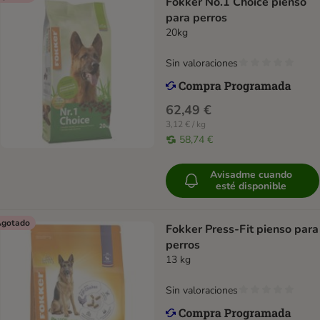
Fokker No.1 Choice pienso
para perros
20kg
Sin valoraciones
62,49 €
3,12 € / kg
58,74 €
Avisadme cuando
esté disponible
gotado
Fokker Press-Fit pienso para
perros
13 kg
Sin valoraciones