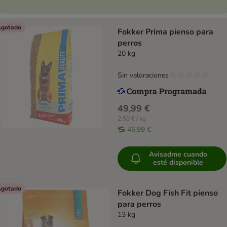
gotado
Fokker Prima pienso para
perros
20 kg
Sin valoraciones
49,99 €
2,50 € / kg
46,99 €
Avisadme cuando
esté disponible
gotado
Fokker Dog Fish Fit pienso
para perros
13 kg