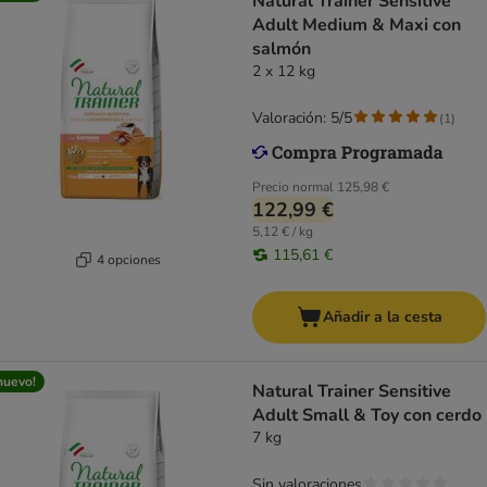
Natural Trainer Sensitive
Adult Medium & Maxi con
salmón
2 x 12 kg
Valoración: 5/5
(
1
)
Precio normal
125,98 €
122,99 €
5,12 € / kg
115,61 €
4 opciones
Añadir a la cesta
nuevo!
Natural Trainer Sensitive
Adult Small & Toy con cerdo
7 kg
Sin valoraciones