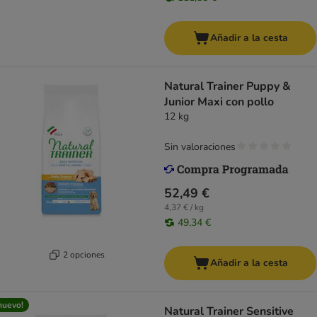
Añadir a la cesta
Natural Trainer Puppy &
Junior Maxi con pollo
12 kg
Sin valoraciones
52,49 €
4,37 € / kg
49,34 €
2 opciones
Añadir a la cesta
nuevo!
Natural Trainer Sensitive