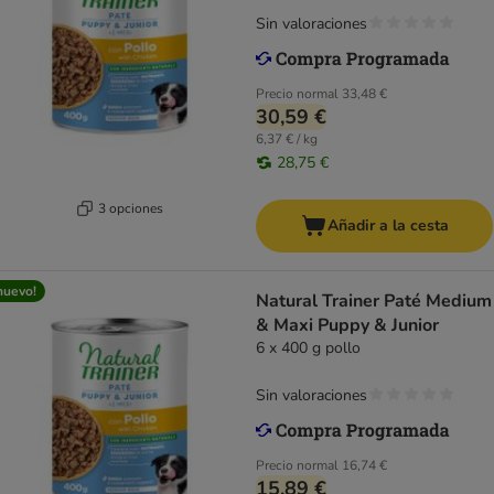
Sin valoraciones
Precio normal
33,48 €
30,59 €
6,37 € / kg
28,75 €
3 opciones
Añadir a la cesta
nuevo!
Natural Trainer Paté Medium
& Maxi Puppy & Junior
6 x 400 g pollo
Sin valoraciones
Precio normal
16,74 €
15,89 €