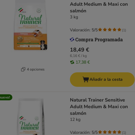
Adult Medium & Maxi con
salmón
3 kg
Valoración: 5/5
(
1
)
18,49 €
6,16 € / kg
17,38 €
4 opciones
Añadir a la cesta
nuevo!
Natural Trainer Sensitive
Adult Medium & Maxi con
salmón
12 kg
Valoración: 5/5
(
1
)