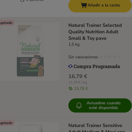
Añadir a la cesta
gotado
Natural Trainer Selected
Quality Nutrition Adult
Small & Toy pavo
1,5 kg
Sin valoraciones
16,79 €
11,19 € / kg
15,78 €
Avisadme cuando
esté disponible
gotado
Natural Trainer Sensitive