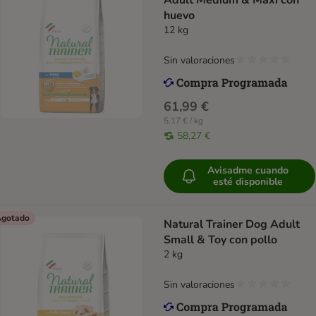
Adult Medium & Maxi con
huevo
12 kg
Sin valoraciones
61,99 €
5,17 € / kg
58,27 €
Avisadme cuando
esté disponible
gotado
Natural Trainer Dog Adult
Small & Toy con pollo
2 kg
Sin valoraciones