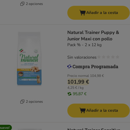
2 opciones
Añadir a la cesta
Natural Trainer Puppy &
Junior Maxi con pollo
Pack % - 2 x 12 kg
Sin valoraciones
Precio normal
104,98 €
101,99 €
4,25 € / kg
95,87 €
2 opciones
Añadir a la cesta
nuevo!