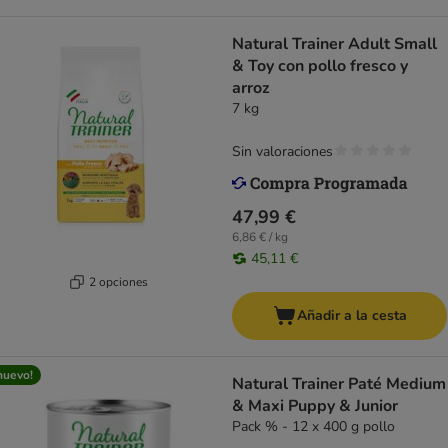
Natural Trainer Adult Small
& Toy con pollo fresco y
arroz
7 kg
Sin valoraciones
47,99 €
6,86 € / kg
45,11 €
2 opciones
Añadir a la cesta
nuevo!
Natural Trainer Paté Medium
& Maxi Puppy & Junior
Pack % - 12 x 400 g pollo