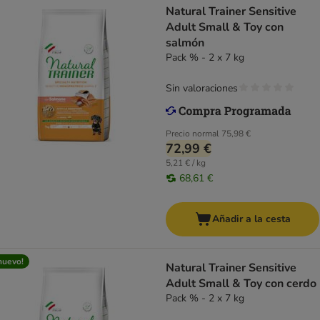
Natural Trainer Sensitive
Adult Small & Toy con
salmón
Pack % - 2 x 7 kg
Sin valoraciones
Precio normal
75,98 €
72,99 €
5,21 € / kg
68,61 €
Añadir a la cesta
nuevo!
Natural Trainer Sensitive
Adult Small & Toy con cerdo
Pack % - 2 x 7 kg