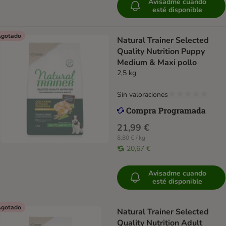
Avisadme cuando
esté disponible
gotado
Natural Trainer Selected
Quality Nutrition Puppy
Medium & Maxi pollo
2,5 kg
Sin valoraciones
21,99 €
8,80 € / kg
20,67 €
Avisadme cuando
esté disponible
gotado
Natural Trainer Selected
Quality Nutrition Adult