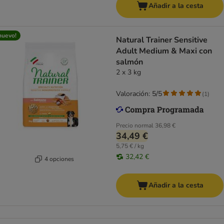
Añadir a la cesta
nuevo!
Natural Trainer Sensitive
Adult Medium & Maxi con
salmón
2 x 3 kg
Valoración: 5/5
(
1
)
Precio normal
36,98 €
34,49 €
5,75 € / kg
32,42 €
4 opciones
Añadir a la cesta