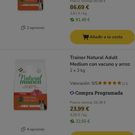
Precio normal
89,98 €
86,69 €
3,61 € / kg
81,49 €
2 opciones
Añadir a la cesta
Trainer Natural Adult
Medium con vacuno y arroz
2 x 3 kg
Valoración: 5/5
(
11
)
Precio normal
26,38 €
23,99 €
4,00 € / kg
22,55 €
4 opciones