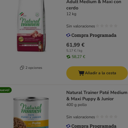
Adult Medium & Maxi con
cerdo
12 kg
Sin valoraciones
61,99 €
5,17 € / kg
58,27 €
2 opciones
Añadir a la cesta
nuevo!
Natural Trainer Paté Medium
& Maxi Puppy & Junior
400 g pollo
Sin valoraciones