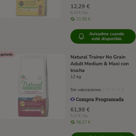
12,29 €
6,15 € / kg
11,55 €
Avisadme cuando
esté disponible
gotado
Natural Trainer No Grain
Adult Medium & Maxi con
trucha
12 kg
Sin valoraciones
61,99 €
5,17 € / kg
58,27 €