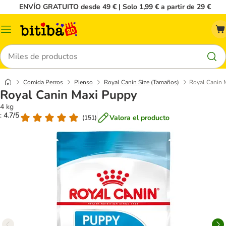
ENVÍO GRATUITO desde 49 € | Solo 1,99 € a partir de 29 €
Menú
Buscar
Comida Perros
Pienso
Royal Canin Size (Tamaños)
Royal Canin 
Royal Canin Maxi Puppy
4 kg
: 4.7/5
Valora el producto
(
151
)