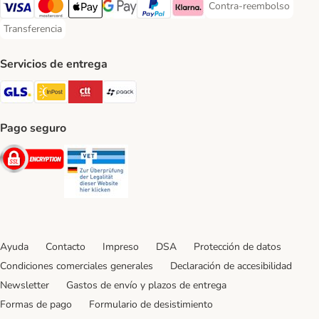
Contra-reembolso
Contra-reembolso Paym
Visa Payment Method
Mastercard Payment Method
Apple Pay Payment Method
Google Pay Payment Method
PayPal Payment Method
Klarna Payment Method
Transferencia
Transferencia Payment Method
Servicios de entrega
GLS Shipping Method
InPost Shipping Method
CTTExpress Shipping Method
paack Shipping Method
Pago seguro
Security
Security
Ayuda
Contacto
Impreso
DSA
Protección de datos
Condiciones comerciales generales
Declaración de accesibilidad
Newsletter
Gastos de envío y plazos de entrega
Formas de pago
Formulario de desistimiento