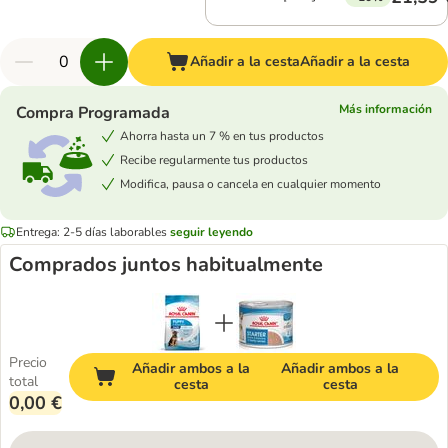
Añadir a la cesta
Añadir a la cesta
Más información
Compra Programada
Ahorra hasta un 7 % en tus productos
Recibe regularmente tus productos
Modifica, pausa o cancela en cualquier momento
Entrega: 2-5 días laborables
seguir leyendo
Comprados juntos habitualmente
Precio
Añadir ambos a la
Añadir ambos a la
total
cesta
cesta
0,00 €