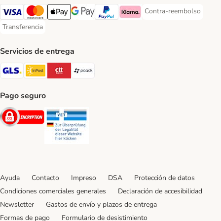
Contra-reembolso
Contra-reembolso Paym
Visa Payment Method
Mastercard Payment Method
Apple Pay Payment Method
Google Pay Payment Method
PayPal Payment Method
Klarna Payment Method
Transferencia
Transferencia Payment Method
Servicios de entrega
GLS Shipping Method
InPost Shipping Method
CTTExpress Shipping Method
paack Shipping Method
Pago seguro
Security
Security
Ayuda
Contacto
Impreso
DSA
Protección de datos
Condiciones comerciales generales
Declaración de accesibilidad
Newsletter
Gastos de envío y plazos de entrega
Formas de pago
Formulario de desistimiento