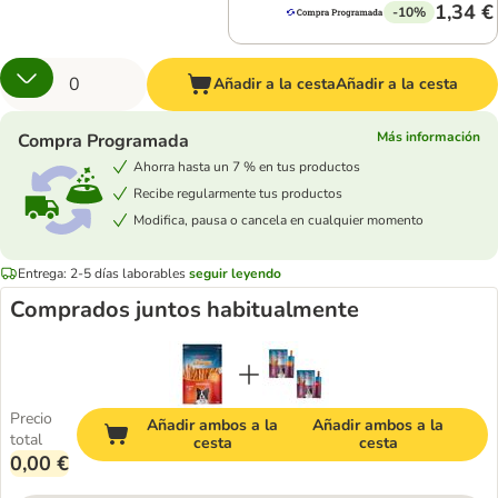
1,34 €
-10%
Añadir a la cesta
Añadir a la cesta
Más información
Compra Programada
Ahorra hasta un 7 % en tus productos
Recibe regularmente tus productos
Modifica, pausa o cancela en cualquier momento
Entrega: 2-5 días laborables
seguir leyendo
Comprados juntos habitualmente
Precio
Añadir ambos a la
Añadir ambos a la
total
cesta
cesta
0,00 €