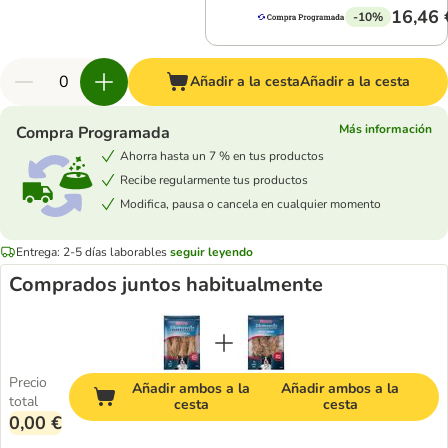
16,46 
-10%
Añadir a la cesta
Añadir a la cesta
Más información
Compra Programada
Ahorra hasta un 7 % en tus productos
Recibe regularmente tus productos
Modifica, pausa o cancela en cualquier momento
Entrega: 2-5 días laborables
seguir leyendo
Comprados juntos habitualmente
Precio
Añadir ambos a la
Añadir ambos a la
total
cesta
cesta
0,00 €