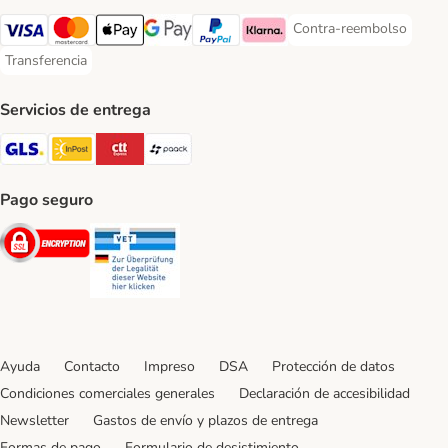
Contra-reembolso
Contra-reembolso Paym
Visa Payment Method
Mastercard Payment Method
Apple Pay Payment Method
Google Pay Payment Method
PayPal Payment Method
Klarna Payment Method
Transferencia
Transferencia Payment Method
Servicios de entrega
GLS Shipping Method
InPost Shipping Method
CTTExpress Shipping Method
paack Shipping Method
Pago seguro
Security
Security
Ayuda
Contacto
Impreso
DSA
Protección de datos
Condiciones comerciales generales
Declaración de accesibilidad
Newsletter
Gastos de envío y plazos de entrega
Formas de pago
Formulario de desistimiento