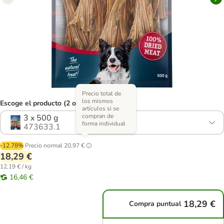
Precio total de
los mismos
Escoge el producto (2 opciones)
artículos si se
compran de
3 x 500 g
forma individual
473633.1
-12.78%
Precio normal
20,97 €
18,29 €
12,19 € / kg
16,46 €
18,29 €
Compra puntual