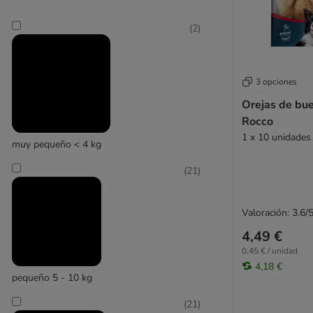
Lily's Kitchen
Lucky Jim
(
2
)
Rocco
Lukullus
Lupo
(
6
)
Maced
3 opciones
Nature's Variety
Orejas de bue
Pedigree
Trixie
Rocco
Pro Plan
1 x 10 unidades
Purina
muy pequeño < 4 kg
Natural Trainer
(
21
)
PURINA Dentalife
Purizon
Rinti
Valoración: 3.6/
Rocco
4,49 €
Rosie's Farm
0,45 € / unidad
Royal Canin
4,18 €
pequeño 5 - 10 kg
Sammy's
SmartBones
(
21
)