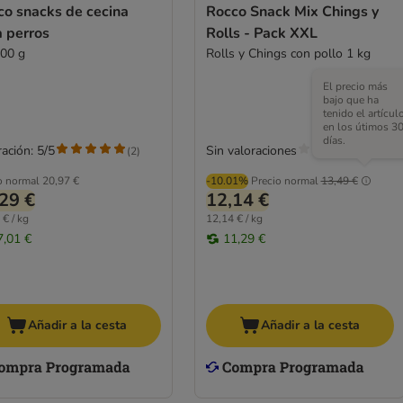
co snacks de cecina
Rocco Snack Mix Chings y
a perros
Rolls - Pack XXL
500 g
Rolls y Chings con pollo 1 kg
El precio más
bajo que ha
tenido el artícul
en los útimos 3
días.
ación: 5/5
Sin valoraciones
(
2
)
o normal
20,97 €
-10.01%
Precio normal
13,49 €
29 €
12,14 €
 € / kg
12,14 € / kg
7,01 €
11,29 €
Añadir a la cesta
Añadir a la cesta