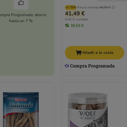
-9.78%
Precio normal
45,99 €
41,49 €
mpra Programada: ahorra
0,41 € / unidad
hasta un 7 %
38,59 €
Añadir a la cesta