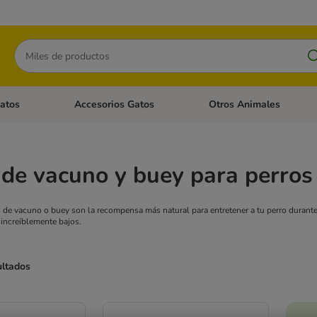
Buscar
atos
Accesorios Gatos
Otros Animales
goria abierto: Accesorios Perros
Menú de categoria abierto: Comida Gatos
Menú de categoria abierto:
de vacuno y buey para perros
 de vacuno o buey son la recompensa más natural para entretener a tu perro durant
 increíblemente bajos.
ultados