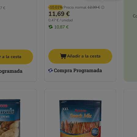
-10.01%
Precio normal
12,99 €
7 €
11,69 €
Co
0,47 € / unidad
10,87 €
Añadir a la cesta
 a la cesta