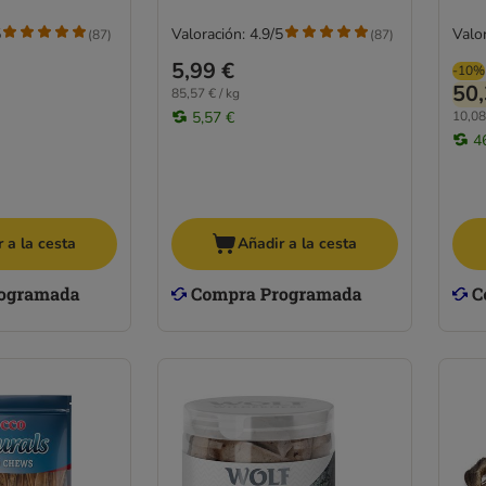
5
Valoración: 4.9/5
Valor
(
87
)
(
87
)
5,99 €
-10%
50,
85,57 € / kg
5,57 €
10,08
4
 a la cesta
Añadir a la cesta