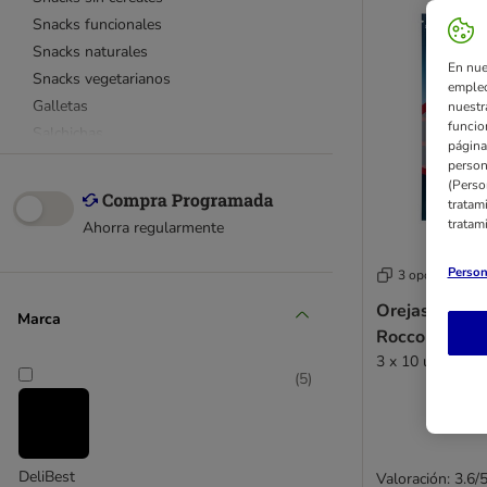
Snacks funcionales
Snacks naturales
En nue
Snacks vegetarianos
empleo
Galletas
nuestr
funcio
Salchichas
página
Barritas y palitos
person
(Perso
Aceite de salmón
tratam
Dentastix
tratam
Ahorra regularmente
Greenies
Pedigree
Person
3 opciones
Los favoritos ¡Top Ventas!
Orejas de bue
Marca
Advance
Rocco
Alpha Spirit
3 x 10 unidades
Animonda
(
5
)
Blue Tree
Bosch
Boxby
DeliBest
Valoración: 3.6/
Braaaf