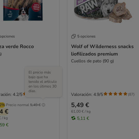
 opciones
5 opciones
za verde Rocco
Wolf of Wilderness snacks
g
liofilizados premium
Cuellos de pato (90 g)
El precio más
bajo que ha
tenido el artículo
en los útimos 30
días.
ación: 4.2/5
Valoración: 4.9/5
(
86
)
(
87
)
5,49 €
02%
Precio normal
5,49 €
4 €
61,00 € / kg
 / kg
5,11 €
,59 €