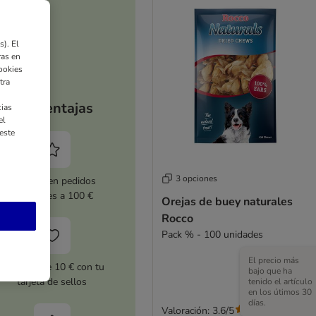
). El
ras en
ookies
tra
Tus ventajas
ias
el
este
3 opciones
5 % dto. en pedidos
superiores a 100 €
Orejas de buey naturales
Rocco
Pack % - 100 unidades
El precio más
Cupones de 10 € con tu
bajo que ha
tarjeta de sellos
tenido el artículo
en los útimos 30
días.
Valoración: 3.6/5
(
181
)