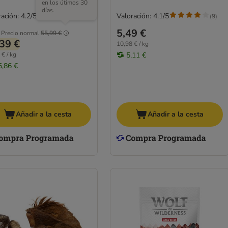
en los útimos 30
días.
ación: 4.2/5
Valoración: 4.1/5
(
86
)
(
9
)
5,49 €
Precio normal
55,99 €
39 €
10,98 € / kg
 € / kg
5,11 €
6,86 €
Añadir a la cesta
Añadir a la cesta