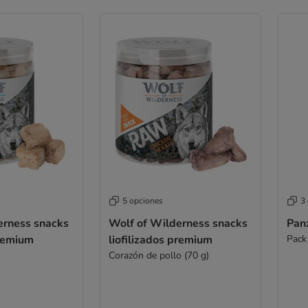
5 opciones
3
erness snacks
Wolf of Wilderness snacks
Pan
premium
liofilizados premium
Pack
Corazón de pollo (70 g)