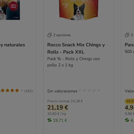
2 opciones
3
y naturales
Rocco Snack Mix Chings y
Pan
Rolls - Pack XXL
500 
Pack % - Rolls y Chings con
pollo 2 x 1 kg
5
Sin valoraciones
Valor
(
181
)
Precio normal
24,28 €
-10.
21,19 €
4,9
10,60 € / kg
9,88 €
19,71 €
4