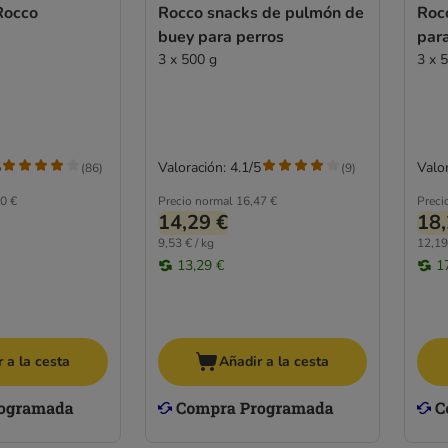
Rocco
Rocco snacks de pulmón de
Roc
buey para perros
par
3 x 500 g
3 x 
5
Valoración: 4.1/5
Valor
(
86
)
(
9
)
0 €
Precio normal
16,47 €
Preci
14,29 €
18,
9,53 € / kg
12,19
13,29 €
1
 a la cesta
Añadir a la cesta