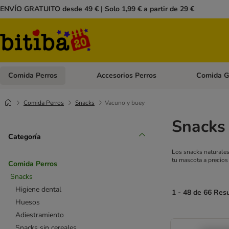
ENVÍO GRATUITO desde 49 € | Solo 1,99 € a partir de 29 €
Comida Perros
Accesorios Perros
Comida G
Menú de categoria abierto: Comida Perros
Menú de cate
Comida Perros
Snacks
Vacuno y buey
Snacks 
Categoría
Los snacks naturales
tu mascota a precios
Comida Perros
Snacks
Higiene dental
1 - 48 de 66 Res
Huesos
Adiestramiento
Snacks sin cereales