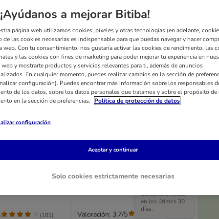
¡Ayúdanos a mejorar Bitiba!
stra página web utilizamos cookies, píxeles y otras tecnologías (en adelante, cookies
 de las cookies necesarias es indispensable para que puedas navegar y hacer comp
a web. Con tu consentimiento, nos gustaría activar las cookies de rendimiento, las c
nales y las cookies con fines de marketing para poder mejorar tu experiencia en nues
 web y mostrarte productos y servicios relevantes para ti, además de anuncios
alizados. En cualquier momento, puedes realizar cambios en la sección de preferenc
nalizar configuración). Puedes encontrar más información sobre los responsables d
iento de los datos, sobre los datos personales que tratamos y sobre el propósito de 
iento en la sección de preferencias.
Política de protección de datos
alizar configuración
Rocco nervio de buey 12 cm
y naturales
1 x 25 unidades
Aceptar y continuar
Solo cookies estrictamente necesarias
El precio más
bajo que ha
tenido el artículo
en los útimos 30
días.
Valoración: 3.7/5
(
81
)
5
(
181
)