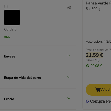
Panza verde 
(
6
)
5 x 500 g
muy grande > 45 kg
Cordero
más
(
2
)
Valoración: 4.2/
Precio normal
24,7
21,59 €
Pato
Envase
8,64 € / kg
(
5
)
20,08 €
Etapa de vida del perro
Pescado
Añadir
Precio