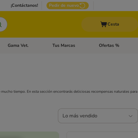
¡Contáctanos!
Pedir de nuevo
Cesta
Gama Vet.
Tus Marcas
Ofertas %
 Accesorios Gatos
Menú de categoria abierto: Otros Animales
Menú de categoria abierto: Gama Vet.
Menú de categoria abie
e mucho tiempo. En esta sección encontrarás deliciosas recompensas naturales para
Lo más vendido