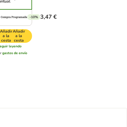
untual
3,47 €
-10%
Añadir
Añadir
a la
a la
cesta
cesta
eguir leyendo
er
gastos de envío