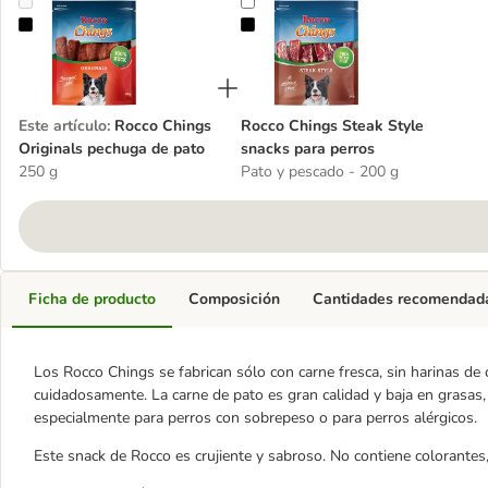
Rocco Chings Originals pechuga de pato
Rocco Chings Steak Style snacks p
Este artículo
:
Rocco Chings
Rocco Chings Steak Style
Originals pechuga de pato
snacks para perros
250 g
Pato y pescado - 200 g
Ficha de producto
Composición
Cantidades recomendad
Los Rocco Chings se fabrican sólo con carne fresca, sin harinas de
cuidadosamente. La carne de pato es gran calidad y baja en grasas,
especialmente para perros con sobrepeso o para perros alérgicos.
Este snack de Rocco es crujiente y sabroso. No contiene colorantes,