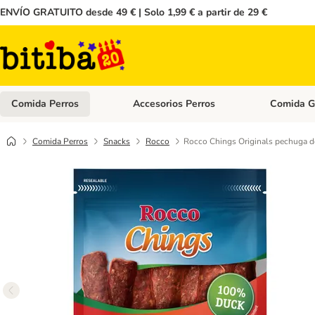
ENVÍO GRATUITO desde 49 € | Solo 1,99 € a partir de 29 €
Comida Perros
Accesorios Perros
Comida G
Menú de categoria abierto: Comida Perros
Menú de cate
Comida Perros
Snacks
Rocco
Rocco Chings Originals pechuga d