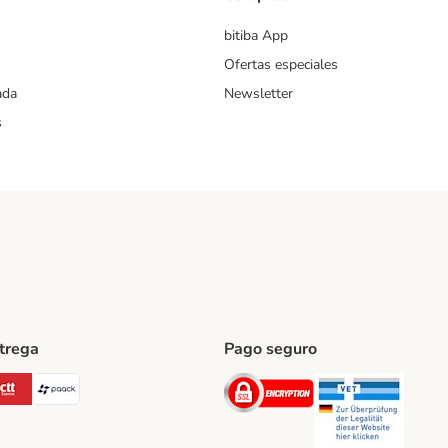
bitiba App
Ofertas especiales
ada
Newsletter
s
ntrega
Pago seguro
ping Method
Post Shipping Method
CTTExpress Shipping Method
paack Shipping Method
Security
Securit