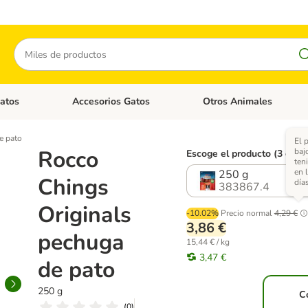
Buscar
atos
Accesorios Gatos
Otros Animales
goria abierto: Accesorios Perros
Menú de categoria abierto: Comida Gatos
Menú de categoria abierto:
e pato
El 
Rocco
baj
Escoge el producto (3 opci
ten
en 
250 g
Chings
días
383867.4
Originals
-10.02%
Precio normal
4,29 €
3,86 €
pechuga
15,44 € / kg
3,47 €
de pato
250 g
C
(
0
)