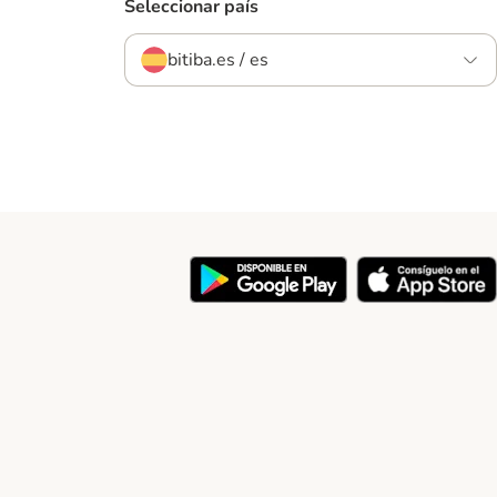
Seleccionar país
bitiba.es / es
y