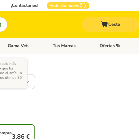
¡Contáctanos!
Pedir de nuevo
Cesta
Gama Vet.
Tus Marcas
Ofertas %
 Accesorios Gatos
Menú de categoria abierto: Otros Animales
Menú de categoria abierto: Gama Vet.
Menú de categoria abie
precio más
o que ha
ones)
ido el artículo
los útimos 30
.
ompra
3,86 €