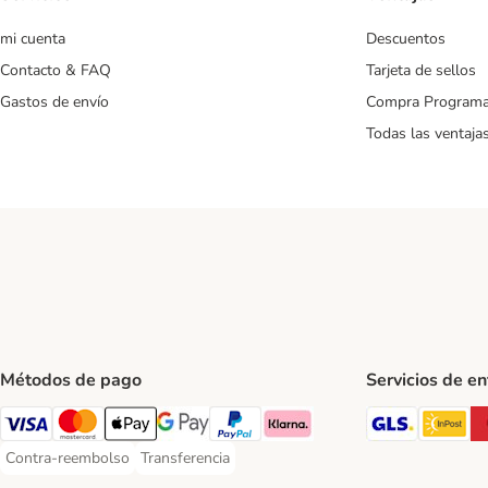
mi cuenta
Descuentos
Contacto & FAQ
Tarjeta de sellos
Gastos de envío
Compra Program
Todas las ventaja
Métodos de pago
Servicios de e
GLS Ship
In
Visa Payment Method
Mastercard Payment Method
Apple Pay Payment Method
Google Pay Payment Method
PayPal Payment Method
Klarna Payment Method
Contra-reembolso
Transferencia
Contra-reembolso Payment Method
Transferencia Payment Method