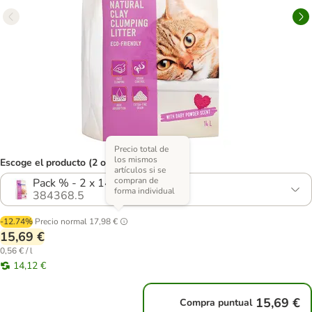
Precio total de
los mismos
Escoge el producto (2 opciones)
artículos si se
compran de
Pack % - 2 x 14 l
forma individual
384368.5
-12.74%
Precio normal
17,98 €
15,69 €
0,56 € / l
14,12 €
15,69 €
Compra puntual