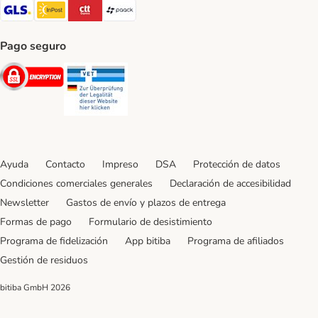
GLS Shipping Method
InPost Shipping Method
CTTExpress Shipping Method
paack Shipping Method
Pago seguro
Security
Security
Ayuda
Contacto
Impreso
DSA
Protección de datos
Condiciones comerciales generales
Declaración de accesibilidad
Newsletter
Gastos de envío y plazos de entrega
Formas de pago
Formulario de desistimiento
Programa de fidelización
App bitiba
Programa de afiliados
Gestión de residuos
bitiba GmbH
2026