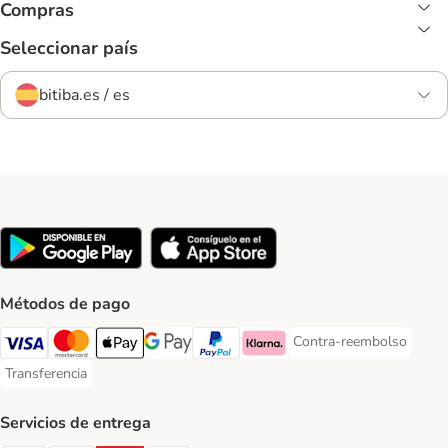
Compras
Seleccionar país
bitiba.es / es
Métodos de pago
Contra-reembolso
Contra-reembolso Paym
Visa Payment Method
Mastercard Payment Method
Apple Pay Payment Method
Google Pay Payment Method
PayPal Payment Method
Klarna Payment Method
Transferencia
Transferencia Payment Method
Servicios de entrega