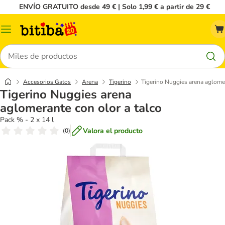
ENVÍO GRATUITO desde 49 € | Solo 1,99 € a partir de 29 €
Menú
Buscar
Accesorios Gatos
Arena
Tigerino
Tigerino Nuggies arena aglomer
Tigerino Nuggies arena
aglomerante con olor a talco
Pack % - 2 x 14 l
Valora el producto
(
0
)