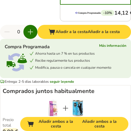
14,12 
-10%
Añadir a la cesta
Añadir a la cesta
Más información
Compra Programada
Ahorra hasta un 7 % en tus productos
Recibe regularmente tus productos
Modifica, pausa o cancela en cualquier momento
Entrega: 2-5 días laborables
seguir leyendo
Comprados juntos habitualmente
Precio
Añadir ambos a la
Añadir ambos a la
total
cesta
cesta