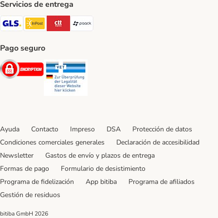
Servicios de entrega
GLS Shipping Method
InPost Shipping Method
CTTExpress Shipping Method
paack Shipping Method
Pago seguro
Security
Security
Ayuda
Contacto
Impreso
DSA
Protección de datos
Condiciones comerciales generales
Declaración de accesibilidad
Newsletter
Gastos de envío y plazos de entrega
Formas de pago
Formulario de desistimiento
Programa de fidelización
App bitiba
Programa de afiliados
Gestión de residuos
bitiba GmbH
2026