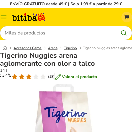
ENVÍO GRATUITO desde 49 € | Solo 1,99 € a partir de 29 €
Menú
Buscar
Accesorios Gatos
Arena
Tigerino
Tigerino Nuggies arena aglomer
Tigerino Nuggies arena
aglomerante con olor a talco
14 l
: 3.4/5
Valora el producto
(
18
)