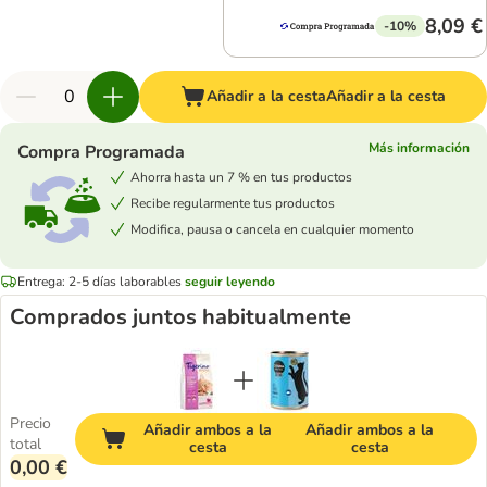
8,09 €
-10%
Añadir a la cesta
Añadir a la cesta
Más información
Compra Programada
Ahorra hasta un 7 % en tus productos
Recibe regularmente tus productos
Modifica, pausa o cancela en cualquier momento
Entrega: 2-5 días laborables
seguir leyendo
Comprados juntos habitualmente
Precio
Añadir ambos a la
Añadir ambos a la
total
cesta
cesta
0,00 €